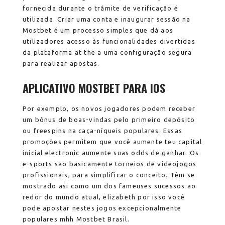
fornecida durante o trâmite de verificação é
utilizada. Criar uma conta e inaugurar sessão na
Mostbet é um processo simples que dá aos
utilizadores acesso às funcionalidades divertidas
da plataforma at the a uma configuração segura
para realizar apostas.
APLICATIVO MOSTBET PARA IOS
Por exemplo, os novos jogadores podem receber
um bônus de boas-vindas pelo primeiro depósito
ou freespins na caça-níqueis populares. Essas
promoções permitem que você aumente teu capital
inicial electronic aumente suas odds de ganhar. Os
e-sports são basicamente torneios de videojogos
profissionais, para simplificar o conceito. Têm se
mostrado asi como um dos fameuses sucessos ao
redor do mundo atual, elizabeth por isso você
pode apostar nestes jogos excepcionalmente
populares mhh Mostbet Brasil.