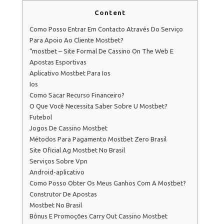
Content
Como Posso Entrar Em Contacto Através Do Serviço
Para Apoio Ao Cliente Mostbet?
“mostbet – Site Formal De Cassino On The Web E
Apostas Esportivas
Aplicativo Mostbet Para Ios
Ios
Como Sacar Recurso Financeiro?
O Que Você Necessita Saber Sobre U Mostbet?
Futebol
Jogos De Cassino Mostbet
Métodos Para Pagamento Mostbet Zero Brasil
Site Oficial Ag Mostbet No Brasil
Serviços Sobre Vpn
Android-aplicativo
Como Posso Obter Os Meus Ganhos Com A Mostbet?
Construtor De Apostas
Mostbet No Brasil
Bônus E Promoções Carry Out Cassino Mostbet