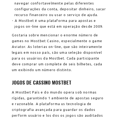
navegar confortavelmente pelas diferentes
configurações da conta, depositar dinheiro, sacar
recurso financeiro ou usar o serviço de ajuda.
A Mostbet é uma plataforma para apostas e
jogos on-line que está em operação desde 2009.
Gostaria sobre mencionar o enorme número de
games no Mostbet Casino, especialmente o game
Aviator. As loterias on-line, que são inteiramente
legais em nosso país, são uma seleção disponível
para os usuários da Mostbet. Cada participante
deve comprar um complete de seis bilhetes, cada
um exibindo um número distinto.
JOGOS DE CASSINO MOSTBET
A Mostbet País e do mundo opera sob normas
rígidas, garantindo 1 ambiente de apostas seguro
e razonable. A plataforma us tecnologia de
criptografia avançada para guardar os dados
perform usuário e los dos os jogos são auditados