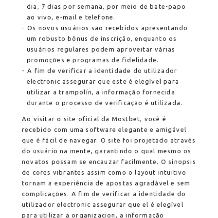
dia, 7 dias por semana, por meio de bate-papo
ao vivo, e-mail e telefone.
Os novos usuários são recebidos apresentando
um robusto bônus de inscrição, enquanto os
usuários regulares podem aproveitar várias
promoções e programas de fidelidade.
A fim de verificar a identidade do utilizador
electronic assegurar que este é elegível para
utilizar a trampolín, a informação fornecida
durante o processo de verificação é utilizada.
Ao visitar o site oficial da Mostbet, você é
recebido com uma software elegante e amigável
que é fácil de navegar. O site foi projetado através
do usuário na mente, garantindo o qual mesmo os
novatos possam se encauzar facilmente. O sinopsis
de cores vibrantes assim como o layout intuitivo
tornam a experiência de apostas agradável e sem
complicações. A fim de verificar a identidade do
utilizador electronic assegurar que el é elegível
para utilizar a organizacion, a informação