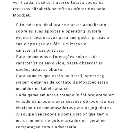
verificada, você terá acesso total a todos os
recursos elizabeth benefícios oferecidos pelo
Mostbet.
É to método ideal pra se manter actualizado
sobre as suas apostas e operating-system
eventos desportivos para que gosta, graças à
sua disposição de fácil utilização e
características práticas.
Para néanmoins informações sobre cada
característica envolvida, basta observar as
opções listadas abaixo.
Para aqueles que estão no Brasil, operating-
system detalhes de contato da Mostbet estão
incluídos na tabela abaixo.
Cada game em nossa trampolín foi projetado em
virtude de proporcionar sessões de jogo rápidas
electronic recompensadoras para os jogadores.
A equipe vencedora é some sort of que tem u
maior número de gols marcados em geral em
comparação com a adversária.