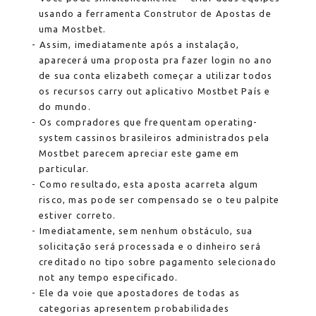
usando a ferramenta Construtor de Apostas de
uma Mostbet.
Assim, imediatamente após a instalação,
aparecerá uma proposta pra fazer login no ano
de sua conta elizabeth começar a utilizar todos
os recursos carry out aplicativo Mostbet País e
do mundo.
Os compradores que frequentam operating-
system cassinos brasileiros administrados pela
Mostbet parecem apreciar este game em
particular.
Como resultado, esta aposta acarreta algum
risco, mas pode ser compensado se o teu palpite
estiver correto.
Imediatamente, sem nenhum obstáculo, sua
solicitação será processada e o dinheiro será
creditado no tipo sobre pagamento selecionado
not any tempo especificado.
Ele da voie que apostadores de todas as
categorias apresentem probabilidades