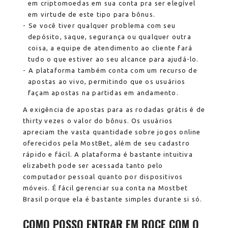
em criptomoedas em sua conta pra ser elegível
em virtude de este tipo para bônus.
Se você tiver qualquer problema com seu
depósito, saque, segurança ou qualquer outra
coisa, a equipe de atendimento ao cliente fará
tudo o que estiver ao seu alcance para ajudá-lo.
A plataforma também conta com um recurso de
apostas ao vivo, permitindo que os usuários
façam apostas na partidas em andamento.
A exigência de apostas para as rodadas grátis é de
thirty vezes o valor do bônus. Os usuários
apreciam the vasta quantidade sobre jogos online
oferecidos pela MostBet, além de seu cadastro
rápido e fácil. A plataforma é bastante intuitiva
elizabeth pode ser acessada tanto pelo
computador pessoal quanto por dispositivos
móveis. É fácil gerenciar sua conta na Mostbet
Brasil porque ela é bastante simples durante si só.
COMO POSSO ENTRAR EM ROCE COM O