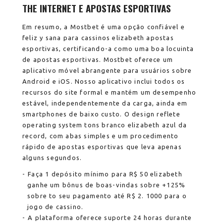
THE INTERNET E APOSTAS ESPORTIVAS
Em resumo, a Mostbet é uma opção confiável e
feliz y sana para cassinos elizabeth apostas
esportivas, certificando-a como uma boa locuinta
de apostas esportivas. Mostbet oferece um
aplicativo móvel abrangente para usuários sobre
Android e iOS. Nosso aplicativo inclui todos os
recursos do site formal e mantém um desempenho
estável, independentemente da carga, ainda em
smartphones de baixo custo. O design reflete
operating system tons branco elizabeth azul da
record, com abas simples e um procedimento
rápido de apostas esportivas que leva apenas
alguns segundos.
Faça 1 depósito mínimo para R$ 50 elizabeth
ganhe um bônus de boas-vindas sobre +125%
sobre to seu pagamento até R$ 2. 1000 para o
jogo de cassino.
A plataforma oferece suporte 24 horas durante