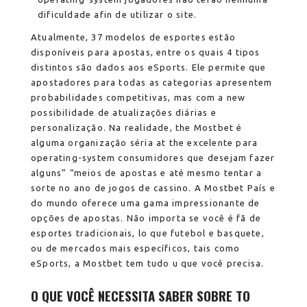
dificuldade afin de utilizar o site.
Atualmente, 37 modelos de esportes estão
disponíveis para apostas, entre os quais 4 tipos
distintos são dados aos eSports. Ele permite que
apostadores para todas as categorias apresentem
probabilidades competitivas, mas com a new
possibilidade de atualizações diárias e
personalização. Na realidade, the Mostbet é
alguma organização séria at the excelente para
operating-system consumidores que desejam fazer
alguns” “meios de apostas e até mesmo tentar a
sorte no ano de jogos de cassino. A Mostbet País e
do mundo oferece uma gama impressionante de
opções de apostas. Não importa se você é fã de
esportes tradicionais, lo que futebol e basquete,
ou de mercados mais específicos, tais como
eSports, a Mostbet tem tudo u que você precisa.
O QUE VOCÊ NECESSITA SABER SOBRE TO