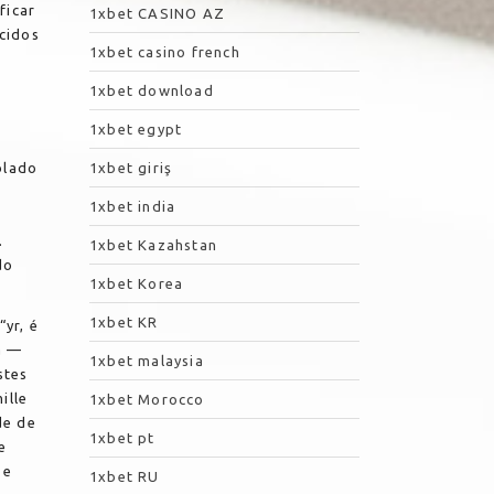
ficar
1xbet CASINO AZ
cidos
1xbet casino french
1xbet download
1xbet egypt
blado
1xbet giriş
1xbet india
.
1xbet Kazahstan
do
1xbet Korea
1xbet KR
yr, é
a —
1xbet malaysia
stes
ille
1xbet Morocco
de de
1xbet pt
e
 e
1xbet RU