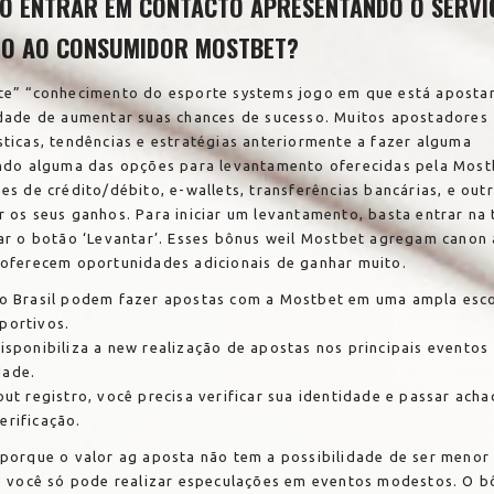
O ENTRAR EM CONTACTO APRESENTANDO O SERVI
IO AO CONSUMIDOR MOSTBET?
te” “conhecimento do esporte systems jogo em que está aposta
idade de aumentar suas chances de sucesso. Muitos apostadores
ticas, tendências e estratégias anteriormente a fazer alguma
ando alguma das opções para levantamento oferecidas pela Most
es de crédito/débito, e-wallets, transferências bancárias, e outr
 os seus ganhos. Para iniciar um levantamento, basta entrar na 
lar o botão ‘Levantar’. Esses bônus weil Mostbet agregam canon 
 oferecem oportunidades adicionais de ganhar muito.
do Brasil podem fazer apostas com a Mostbet em uma ampla esc
portivos.
isponibiliza a new realização de apostas nos principais eventos
dade.
out registro, você precisa verificar sua identidade e passar acha
erificação.
 porque o valor ag aposta não tem a possibilidade de ser menor
 e você só pode realizar especulações em eventos modestos. O b