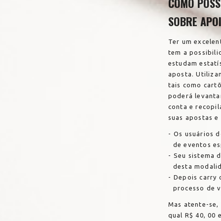
COMO POSS
SOBRE APO
Ter um excelen
tem a possibil
estudam estatís
aposta. Utiliz
tais como cartõ
poderá levantar
conta e recopi
suas apostas e
Os usuários 
de eventos es
Seu sistema d
desta modali
Depois carry 
processo de v
Mas atente-se,
qual R$ 40, 00