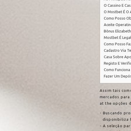
O Cassino E Cas
O Mostbet É O 
Como Posso Obt
Aceite Operati
Bônus Elizabet
Mostbet É Legal
Como Posso Fa
Cadastro Via T
Casa Sobre Apo
Registo E Verif
Como Funciona 
Fazer Um Depós
Assim tais com
mercados para 
at the opções 
Buscando pro
disponibiliza
A seleção par