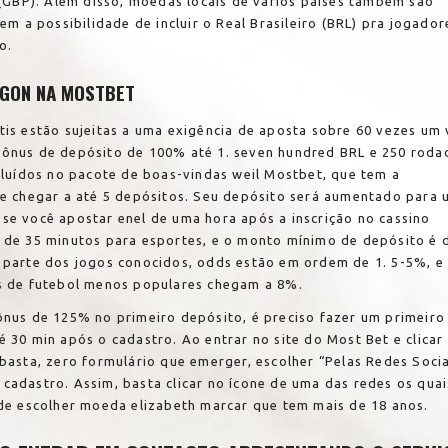
 (GBP). Além disso, moedas locais de vários países também são
tem a possibilidade de incluir o Real Brasileiro (BRL) pra jogado
o.
OGON NA MOSTBET
tis estão sujeitas a uma exigência de aposta sobre 60 vezes um 
ônus de depósito de 100% até 1. seven hundred BRL e 250 roda
cluídos no pacote de boas-vindas weil Mostbet, que tem a
de chegar a até 5 depósitos. Seu depósito será aumentado para 
se você apostar enel de uma hora após a inscrição no cassino
 de 35 minutos para esportes, e o monto mínimo de depósito é 
 parte dos jogos conocidos, odds estão em ordem de 1. 5-5%, e
s de futebol menos populares chegam a 8%.
ônus de 125% no primeiro depósito, é preciso fazer um primeiro
 30 min após o cadastro. Ao entrar no site do Most Bet e clicar
basta, zero formulário que emerger, escolher “Pelas Redes Socia
cadastro. Assim, basta clicar no ícone de uma das redes os quai
 de escolher moeda elizabeth marcar que tem mais de 18 anos.