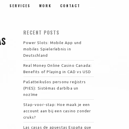
T
SERVICES
WORK
CONTACT
RECENT POSTS
AS
Power Slots: Mobile App und
mobiles Spielerlebnis in
Deutschland
Real Money Online Casino Canada:
Benefits of Playing in CAD vs USD
Pašatteikušos personu reģistrs
(PIES): Sistēmas darbība un
nozīme
Stap-voor-stap: Hoe maak je een
account aan bij een casino zonder
cruks?
Las casas de apuestas España que