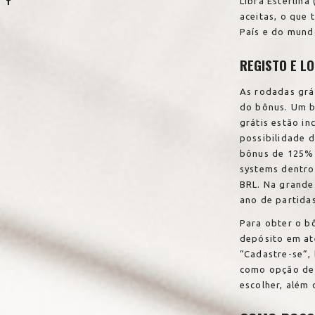
Libra Esterlina
aceitas, o que 
País e do mund
REGISTO E L
As rodadas grá
do bônus. Um b
grátis estão in
possibilidade 
bônus de 125% 
systems dentro
BRL. Na grande
ano de partida
Para obter o b
depósito em até
“Cadastre-se”, 
como opção de 
escolher, além