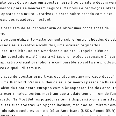
uito cuidado ao fazerem apostas nesse tipo de site e devem veri
lamentos para se manterem seguros. Os bónus e promoções ofere
 apostas são muito lucrativos, e estão sobre acordo com since
tuais dos jogadores
mostbet
.
es precisam de se inscrever afin de obter uma conta antes de
ite.
es podem utilizar to vasto conjunto sobre funcionalidades da ta
as nos seus eventos escolhidos, uma ocasião registados.
eta Brasileira, Roleta Americana e Roleta Europeia, além de
the apostadores, além para várias promoções sazonais e únicas
 aplicativo oficial pra Iphone é comparable ao software produzi
vos o qual utilizam IOS.
a casa de apostas esportivas que atua not any mercado desde” “
 uma Bizbon N. Versus. E deu os seus primeiros passos na Rússi
 além da Continente europeo com o är anpassad för dos anos. E
recer simples, porém, mostram que a odaie tem um nom de fam
ercado. Na MostBet, os jogadores têm à disposição uma varieda
alizar suas apostas. As opções incluem, mas não se limitam som
s globais populares como o Dólar Americano (USD), Pound (EUR)