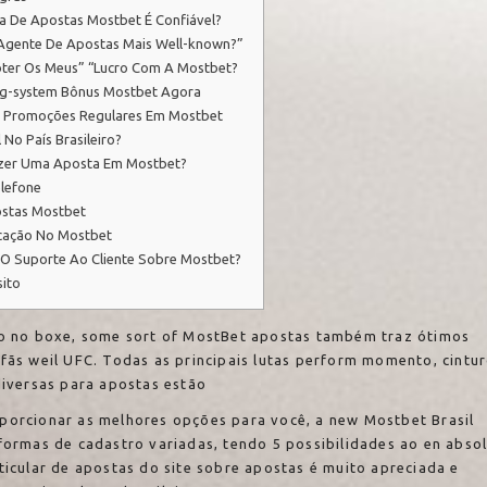
a De Apostas Mostbet É Confiável?
Agente De Apostas Mais Well-known?”
er Os Meus” “Lucro Com A Mostbet?
ng-system Bônus Mostbet Agora
h Promoções Regulares Em Mostbet
 No País Brasileiro?
zer Uma Aposta Em Mostbet?
elefone
stas Mostbet
icação No Mostbet
O Suporte Ao Cliente Sobre Mostbet?
ito
o no boxe, some sort of MostBet apostas também traz ótimos
fãs weil UFC. Todas as principais lutas perform momento, cintu
diversas para apostas estão
porcionar as melhores opções para você, a new Mostbet Brasil
 formas de cadastro variadas, tendo 5 possibilidades ao en absol
ticular de apostas do site sobre apostas é muito apreciada e