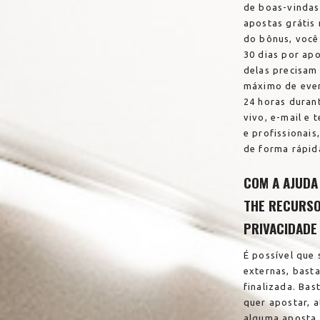
de boas-vindas
apostas grátis
do bônus, você
30 dias por ap
delas precisam
máximo de even
24 horas durant
vivo, e-mail e 
e profissionai
de forma rápida
COM A AJUDA
THE RECURSO
PRIVACIDADE
É possível que 
externas, basta
finalizada. Bas
quer apostar, a
alguma aposta,