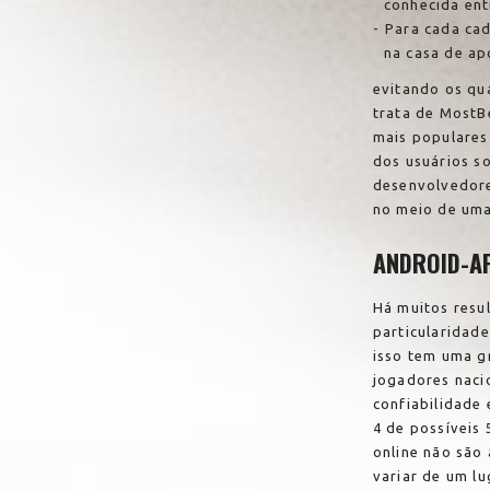
conhecida ent
Para cada cad
na casa de ap
evitando os qu
trata de MostBe
mais populares
dos usuários s
desenvolvedore
no meio de um
ANDROID-AP
Há muitos resu
particularidad
isso tem uma g
jogadores naci
confiabilidade
4 de possíveis
online não são 
variar de um lu