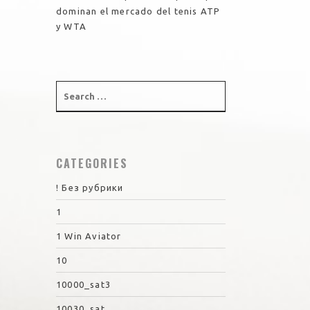
dominan el mercado del tenis ATP
y WTA
CATEGORIES
! Без рубрики
1
1 Win Aviator
10
10000_sat3
10030_sat