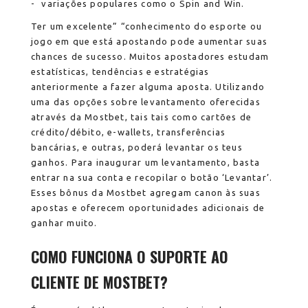
variações populares como o Spin and Win.
Ter um excelente” “conhecimento do esporte ou
jogo em que está apostando pode aumentar suas
chances de sucesso. Muitos apostadores estudam
estatísticas, tendências e estratégias
anteriormente a fazer alguma aposta. Utilizando
uma das opções sobre levantamento oferecidas
através da Mostbet, tais tais como cartões de
crédito/débito, e-wallets, transferências
bancárias, e outras, poderá levantar os teus
ganhos. Para inaugurar um levantamento, basta
entrar na sua conta e recopilar o botão ‘Levantar’.
Esses bônus da Mostbet agregam canon às suas
apostas e oferecem oportunidades adicionais de
ganhar muito.
COMO FUNCIONA O SUPORTE AO
CLIENTE DE MOSTBET?