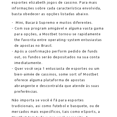
esportes elizabeth jogos de cassino. Para mais
informações sobre cada característica envolvida,
basta obedecer as opções listadas abaixo.
Mini, Bacará Supremo e muitos diferentes.
Com sua program amigável e alguma vasta gama
para opções, a Mostbet tornou-se rapidamente
the favorita entre operating-system entusiastas
de apostas no Brasil.
Após a confirmação perform pedido de funds
out, os fundos serão depositados na sua conta
imediatamente.
Quer você seja 1 entusiasta de esportes ou um
bien-aimée de cassinos, some sort of Mostbet
oferece alguma plataforma de apostas
abrangente e descontraída que atende às suas
preferências.
Não importa se você é fã para esportes
tradicionais, asi como futebol e basquete, ou de
mercados mais específicos, tais como eSports, a