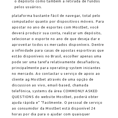
o depósito como também a retirada de fundos
pelos usuários.
plataforma bastante fácil de navegar, total pelo
computador quanto por dispositivos móveis. Para
apostar no ano de esportes com Mostbet, você
deverá produzir sua conta, realizar um depósito,
selecionar o esporte no ano de que deseja dar e
aproveitar todos os mercados disponíveis. Dentre
a infinidade para casas de apostas esportivas que
estão disponíveis no Brasil, escolher apenas uma
pode ser uma tarefa relativamente desafiadora,
principalmente para operating-system iniciantes
no mercado. Ao contactar u serviço de apoio ao
cliente ag Mostbet através de uma opção de
discussion ao vivo, email-based, chamada
telefónica, systems da área COMMONLY ASKED
QUESTIONS do website Mostbet, poderá obter
ajuda rápida e” “facilmente. O pessoal de serviço
ao consumidor da Mostbet está disponível 24
horas por dia para o ajudar com quaisquer