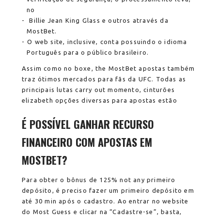
no
Billie Jean King Glass e outros através da
MostBet.
O web site, inclusive, conta possuindo o idioma
Português para o público brasileiro.
Assim como no boxe, the MostBet apostas também
traz ótimos mercados para fãs da UFC. Todas as
principais lutas carry out momento, cinturões
elizabeth opções diversas para apostas estão
É POSSÍVEL GANHAR RECURSO
FINANCEIRO COM APOSTAS EM
MOSTBET?
Para obter o bônus de 125% not any primeiro
depósito, é preciso fazer um primeiro depósito em
até 30 min após o cadastro. Ao entrar no website
do Most Guess e clicar na “Cadastre-se”, basta,