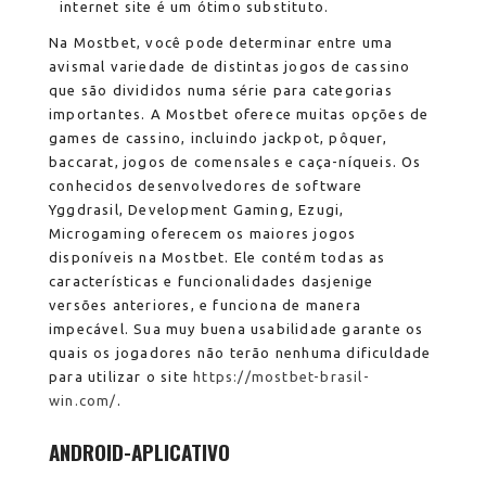
internet site é um ótimo substituto.
Na Mostbet, você pode determinar entre uma
avismal variedade de distintas jogos de cassino
que são divididos numa série para categorias
importantes. A Mostbet oferece muitas opções de
games de cassino, incluindo jackpot, pôquer,
baccarat, jogos de comensales e caça-níqueis. Os
conhecidos desenvolvedores de software
Yggdrasil, Development Gaming, Ezugi,
Microgaming oferecem os maiores jogos
disponíveis na Mostbet. Ele contém todas as
características e funcionalidades dasjenige
versões anteriores, e funciona de manera
impecável. Sua muy buena usabilidade garante os
quais os jogadores não terão nenhuma dificuldade
para utilizar o site
https://mostbet-brasil-
win.com/
.
ANDROID-APLICATIVO