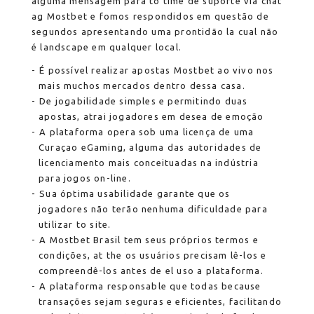
alguma mensagem para to time de suporte via chat
ag Mostbet e fomos respondidos em questão de
segundos apresentando uma prontidão la cual não
é landscape em qualquer local.
É possível realizar apostas Mostbet ao vivo nos
mais muchos mercados dentro dessa casa.
De jogabilidade simples e permitindo duas
apostas, atrai jogadores em desea de emoção
A plataforma opera sob uma licença de uma
Curaçao eGaming, alguma das autoridades de
licenciamento mais conceituadas na indústria
para jogos on-line.
Sua óptima usabilidade garante que os
jogadores não terão nenhuma dificuldade para
utilizar to site.
A Mostbet Brasil tem seus próprios termos e
condições, at the os usuários precisam lê-los e
compreendê-los antes de el uso a plataforma.
A plataforma responsable que todas because
transações sejam seguras e eficientes, facilitando