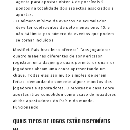
agente para apostas obter 4 de possíveis 5
pontos na totalidade dos aspectos associados a
apostas.
O número mínimo de eventos no acumulador
deve ter coeficientes de pelo menos one, 40, e
não há limite pro número de eventos que podem
se tornar incluídos.
MostBet País brasileiro oferece” “aos jogadores
quatro maneiras diferentes de sony ericsson
registrar, uma dasjenige quais permite os quais os
jogadores abram uma conta apresentando um
clique. Todas elas são muito simples de serem
feitas, demandando somente alguns minutos dos
jogadores e apostadores. O MostBet e casa sobre
apostas já ze consolidou como acaso de jogadores
at the apostadores do País e do mundo.
Funcionando
QUAIS TIPOS DE JOGOS ESTÃO DISPONÍVEIS