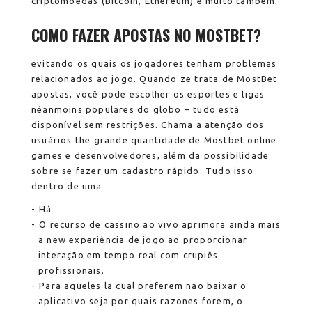
criptomoedas (Bitcoin, Ethereum) e muito também.
COMO FAZER APOSTAS NO MOSTBET?
evitando os quais os jogadores tenham problemas
relacionados ao jogo. Quando ze trata de MostBet
apostas, você pode escolher os esportes e ligas
néanmoins populares do globo – tudo está
disponível sem restrições. Chama a atenção dos
usuários the grande quantidade de Mostbet online
games e desenvolvedores, além da possibilidade
sobre se fazer um cadastro rápido. Tudo isso
dentro de uma
Há
O recurso de cassino ao vivo aprimora ainda mais
a new experiência de jogo ao proporcionar
interação em tempo real com crupiês
profissionais.
Para aqueles la cual preferem não baixar o
aplicativo seja por quais razones forem, o