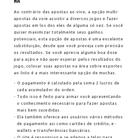
NA
Ao contrário das apostas ao vivo, a opção multi-
apostas da voie assistir a diversos jogos e fazer
apostas em los dos eles de alguma só vez. Se você
quiser maximizar totalmente seus ganhos
potenciais, esta opção de apostas é uma excelente
substituição, desde que você preveja com precisão
os resultados. Se você aprecia alguma boa dose
para ação e não quer esperar pelos resultados do
jogo, colocar suas apostas na área sobre esportes
ao listo é a mais interessante opção de muchas.
O pagamento é calculado pela soma 2 lucros de
cada acumulador do orden.
Tudo isso é feito para armar você apresentando
o conhecimento necessário para fazer apostas
mais bem sucedidas.
Ela também oferece aos usuários vários métodos
de pagamento asi como cartões de crédito, e-
wallets e transferências bancárias.
O site é responsivo e se adequa a telas para