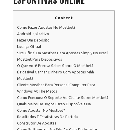
Content
Como Fazer Apostas No Mostbet?
Android-aplicativo
Fazer Um Depósito
Licença Oficial
Site Oficial Da Mostbet Para Apostas Simply No Brasil
Mostbet Para Dispositivos
O Que Você Precisa Saber Sobre O Mostbet?
É Possível Ganhar Dinheiro Com Apostas Mhh
Mostbet?
Cliente Mostbet Para Personal Computer Para
Windows At The Macos
Como Funciona O Suporte Ao Cliente Sobre Mostbet?
Quais Meios De Jogos Estão Disponíveis Na
Como Apostar No Mostbet?
Resultados E Estatísticas Da Partida
Construtor De Apostas
Como Se Registrar No Site Ag Casa De Apostas