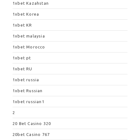
1xbet Kazahstan
1xbet Korea
1xbet KR
1xbet malaysia
1xbet Morocco
1xbet pt
1xbet RU
1xbet russia
1xbet Russian
1xbet russian1
2
20 Bet Casino 320
20bet Casino 767