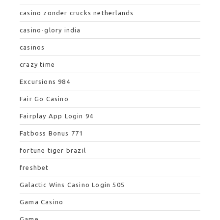
casino zonder crucks netherlands
casino-glory india
casinos
crazy time
Excursions 984
Fair Go Casino
Fairplay App Login 94
Fatboss Bonus 771
fortune tiger brazil
freshbet
Galactic Wins Casino Login 505
Gama Casino
Game