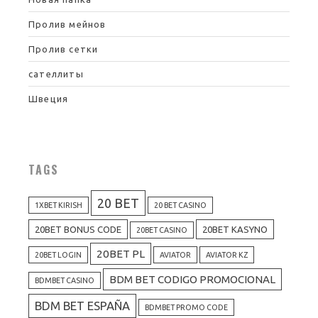
Пролив мейнов
Пролив сетки
сателлиты
Швеция
TAGS
20 BET
1XBET KIRISH
20 BET CASINO
20BET BONUS CODE
20BET KASYNO
20BET CASINO
20BET PL
20BET LOGIN
AVIATOR
AVIATOR KZ
BDM BET CODIGO PROMOCIONAL
BDMBET CASINO
BDM BET ESPAÑA
BDMBET PROMO CODE