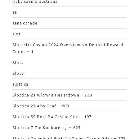
ricky casino australia
se
sentiotrade
slot
Slotastic Casino 2024 Overview No Deposit Reward
Codes – 1
Slots
Slots`
slottica
Slottica 21 Witryna Hazardowa – 238
Slottica 27 Aby Grać – 689
Slottica 55 Best Pa Casino Site – 197
Slottica 7 Tle Konkurencji – 625
Slottica Download Best Nh Online Casino Sites – 305