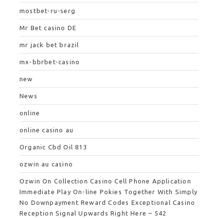
mostbet-ru-serg
Mr Bet casino DE
mr jack bet brazil
mx-bbrbet-casino
new
News
online
online casino au
Organic Cbd Oil 813
ozwin au casino
Ozwin On Collection Casino Cell Phone Application
Immediate Play On-line Pokies Together With Simply
No Downpayment Reward Codes Exceptional Casino
Reception Signal Upwards Right Here – 542