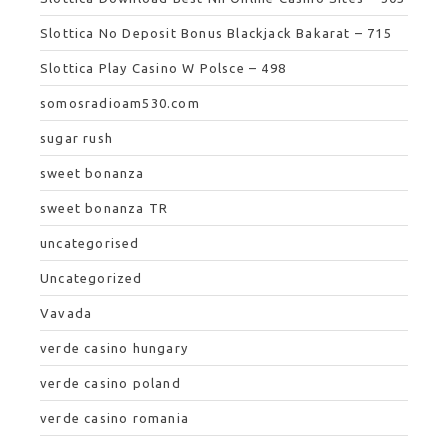
Slottica No Deposit Bonus Blackjack Bakarat – 715
Slottica Play Casino W Polsce – 498
somosradioam530.com
sugar rush
sweet bonanza
sweet bonanza TR
uncategorised
Uncategorized
Vavada
verde casino hungary
verde casino poland
verde casino romania