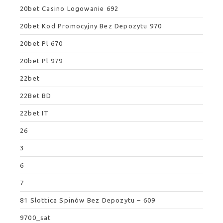
20bet Casino Logowanie 692
20bet Kod Promocyjny Bez Depozytu 970
20bet Pl 670
20bet Pl 979
22bet
22Bet BD
22bet IT
26
3
6
7
81 Slottica Spinów Bez Depozytu – 609
9700_sat