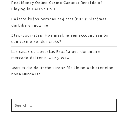
Real Money Online Casino Canada: Benefits of
Playing in CAD vs USD
Pašatteikušos personu reģistrs (PIES): Sistēmas
darbība un nozīme
Stap-voor-stap: Hoe maak je een account aan bij
een casino zonder cruks?
Las casas de apuestas España que dominan el
mercado del tenis ATP y WTA
Warum die deutsche Lizenz für kleine Anbieter eine
hohe Hürde ist