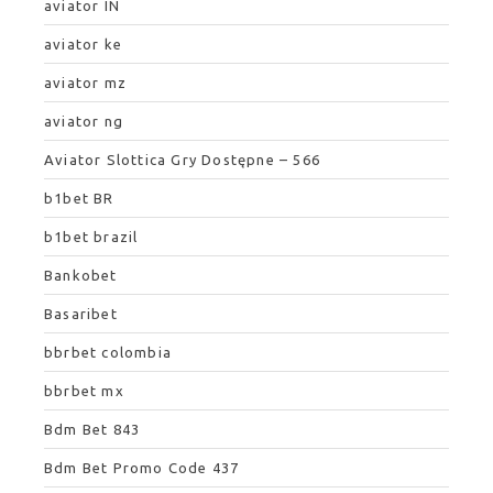
aviator IN
aviator ke
aviator mz
aviator ng
Aviator Slottica Gry Dostępne – 566
b1bet BR
b1bet brazil
Bankobet
Basaribet
bbrbet colombia
bbrbet mx
Bdm Bet 843
Bdm Bet Promo Code 437