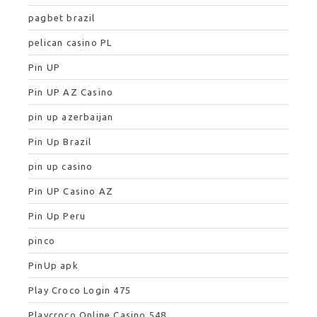
pagbet brazil
pelican casino PL
Pin UP
Pin UP AZ Casino
pin up azerbaijan
Pin Up Brazil
pin up casino
Pin UP Casino AZ
Pin Up Peru
pinco
PinUp apk
Play Croco Login 475
Playcroco Online Casino 548