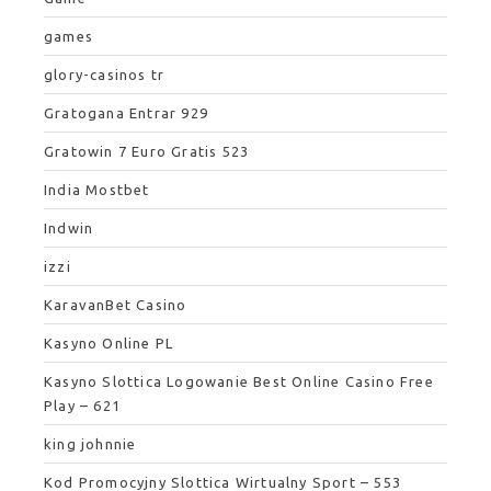
games
glory-casinos tr
Gratogana Entrar 929
Gratowin 7 Euro Gratis 523
India Mostbet
Indwin
izzi
KaravanBet Casino
Kasyno Online PL
Kasyno Slottica Logowanie Best Online Casino Free
Play – 621
king johnnie
Kod Promocyjny Slottica Wirtualny Sport – 553