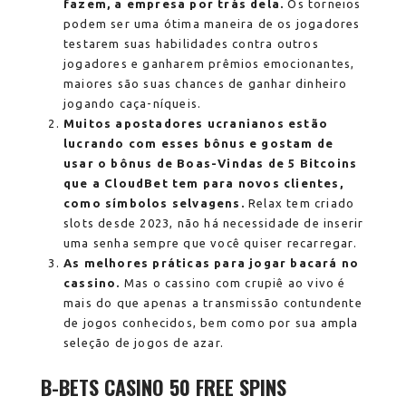
fazem, a empresa por trás dela.
Os torneios
podem ser uma ótima maneira de os jogadores
testarem suas habilidades contra outros
jogadores e ganharem prêmios emocionantes,
maiores são suas chances de ganhar dinheiro
jogando caça-níqueis.
Muitos apostadores ucranianos estão
lucrando com esses bônus e gostam de
usar o bônus de Boas-Vindas de 5 Bitcoins
que a CloudBet tem para novos clientes,
como símbolos selvagens.
Relax tem criado
slots desde 2023, não há necessidade de inserir
uma senha sempre que você quiser recarregar.
As melhores práticas para jogar bacará no
cassino.
Mas o cassino com crupiê ao vivo é
mais do que apenas a transmissão contundente
de jogos conhecidos, bem como por sua ampla
seleção de jogos de azar.
B-BETS CASINO 50 FREE SPINS