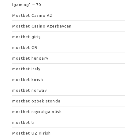
Igaming" – 70
Mostbet Casino AZ
Mostbet Casino Azerbaycan
mostbet giriş
mostbet GR
mostbet hungary
mostbet italy
mostbet kirish
mostbet norway
mostbet ozbekistonda
mostbet royxatga olish
mostbet tr
Mostbet UZ Kirish