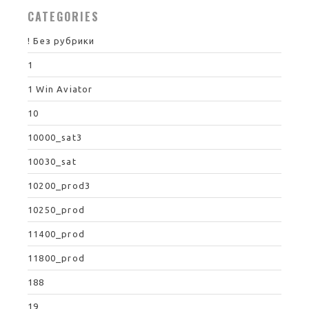
CATEGORIES
! Без рубрики
1
1 Win Aviator
10
10000_sat3
10030_sat
10200_prod3
10250_prod
11400_prod
11800_prod
188
19