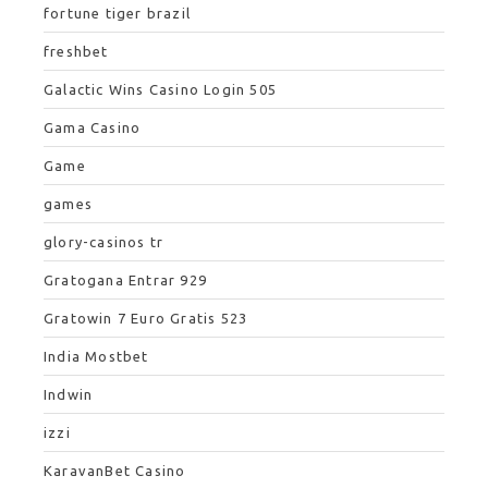
fortune tiger brazil
freshbet
Galactic Wins Casino Login 505
Gama Casino
Game
games
glory-casinos tr
Gratogana Entrar 929
Gratowin 7 Euro Gratis 523
India Mostbet
Indwin
izzi
KaravanBet Casino