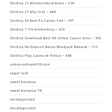
Slottica 21 Witryna Hazardowa – 238
Slottica 27 Aby Grać – 689
Slottica 55 Best Pa Casino Site – 197
Slottica 7 Tle Konkurencji – 625
Slottica Download Best Nh Online Casino Sites – 305
Slottica No Deposit Bonus Blackjack Bakarat – 715
Slottica Play Casino W Polsce – 498
somosradioam530.com
sugar rush
sweet bonanza
sweet bonanza TR
uncategorised
Uncategorized