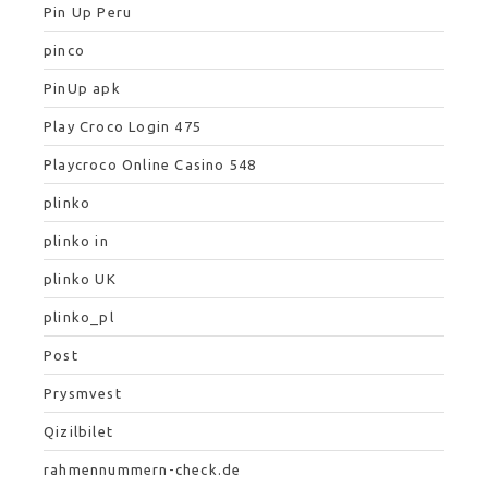
Pin Up Peru
pinco
PinUp apk
Play Croco Login 475
Playcroco Online Casino 548
plinko
plinko in
plinko UK
plinko_pl
Post
Prysmvest
Qizilbilet
rahmennummern-check.de