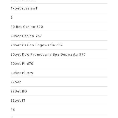
1xbet russian1
2
20 Bet Casino 320
20bet Casino 767
20bet Casino Logowanie 692
20bet Kod Promocyjny Bez Depozytu 970
20bet Pl 670
20bet Pl 979
22bet
22Bet BD
22bet IT
26