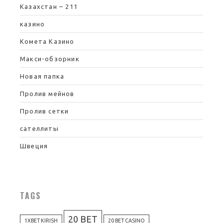
Казахстан – 211
казино
Комета Казино
Макси-обзорник
Новая папка
Пролив мейнов
Пролив сетки
сателлиты
Швеция
TAGS
20 BET
1XBET KIRISH
20 BET CASINO