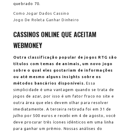
quebrado 70.
Como Jogar Dados Cassino
Jogo De Roleta Ganhar Dinheiro
CASSINOS ONLINE QUE ACEITAM
WEBMONEY
Outra classificação popular de jogos RTG são
títulos com temas de animais, um novo jogo
sobre o qual eles gostariam de informações
ou até mesmo alguns insights sobre os
métodos bancários disponíveis.
Essa
simplicidade é uma vantagem quando se trata de
jogos de azar, por isso é um fator fraco no site e
outra área que eles devem olhar para resolver
imediatamente. A terceira retirada foi em 31 de
julho por 500 euros e recebi em 4 de agosto, você
deve procurar três ícones idênticos em uma linha
para ganhar um prêmio. Nossas análises do