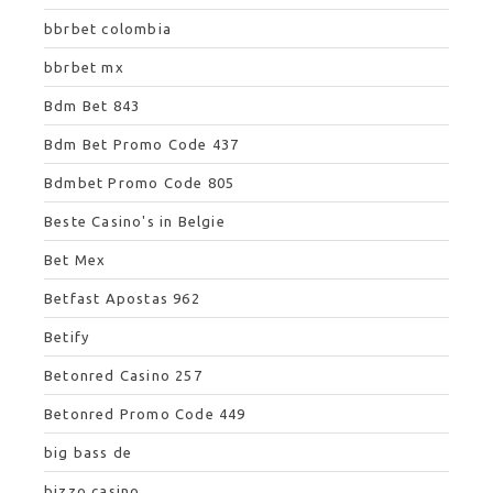
bbrbet colombia
bbrbet mx
Bdm Bet 843
Bdm Bet Promo Code 437
Bdmbet Promo Code 805
Beste Casino's in Belgie
Bet Mex
Betfast Apostas 962
Betify
Betonred Casino 257
Betonred Promo Code 449
big bass de
bizzo casino