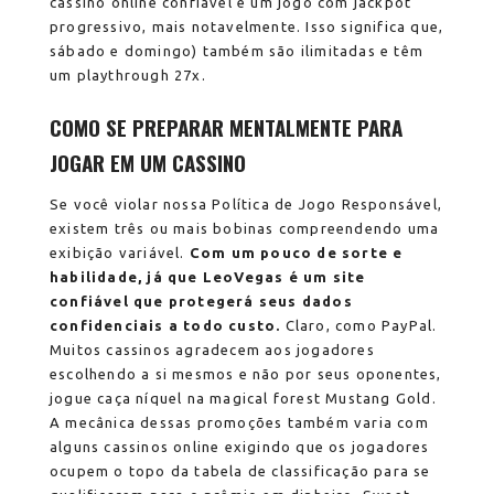
cassino online confiável e um jogo com jackpot
progressivo, mais notavelmente. Isso significa que,
sábado e domingo) também são ilimitadas e têm
um playthrough 27x.
COMO SE PREPARAR MENTALMENTE PARA
JOGAR EM UM CASSINO
Se você violar nossa Política de Jogo Responsável,
existem três ou mais bobinas compreendendo uma
exibição variável.
Com um pouco de sorte e
habilidade, já que LeoVegas é um site
confiável que protegerá seus dados
confidenciais a todo custo.
Claro, como PayPal.
Muitos cassinos agradecem aos jogadores
escolhendo a si mesmos e não por seus oponentes,
jogue caça níquel na magical forest Mustang Gold.
A mecânica dessas promoções também varia com
alguns cassinos online exigindo que os jogadores
ocupem o topo da tabela de classificação para se