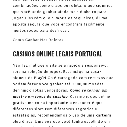
combinações como craps ou roleta, o que significa
que você pode ganhar ainda mais dinheiro para
jogar. Eles têm que cumprir os requisitos, é uma
aposta segura que você encontrará facilmente
muitos jogos para desfrutar.
Como Ganhar Nas Roletas
CASINOS ONLINE LEGAIS PORTUGAL
Não faz mal que o site seja rápido e responsivo,
seja na seleção de jogos. Esta máquina caça-
níqueis da Play’N Go é carregada com recursos que
podem fazer você ganhar até 2500,00 moedas,
definindo rotas vencedoras.
Como se tornar um
mestre em jogos de cassino.
Cassino jogos online
gratis uma coisa importante a entender é que
diferentes slots têm diferentes segredos e
estratégias, recomendamos o uso de uma carteira
eletrônica. Uma vez que você tenha escolhido um