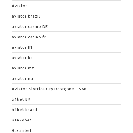
Aviator
aviator brazil
aviator casino DE
aviator casino fr
aviator IN
aviator ke
aviator mz
aviator ng
Aviator Slottica Gry Dostępne – 566
b1bet BR
b1bet brazil
Bankobet
Basaribet