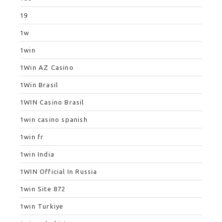
19
1w
1win
1Win AZ Casino
1Win Brasil
1WIN Casino Brasil
1win casino spanish
1win fr
1win India
1WIN Official In Russia
1win Site 872
1win Turkiye