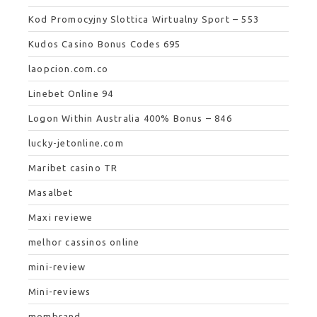
Kod Promocyjny Slottica Wirtualny Sport – 553
Kudos Casino Bonus Codes 695
laopcion.com.co
Linebet Online 94
Logon Within Australia 400% Bonus – 846
lucky-jetonline.com
Maribet casino TR
Masalbet
Maxi reviewe
melhor cassinos online
mini-review
Mini-reviews
mombrand