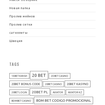
Новая папка
Пролив мейнов
Пролив сетки
сателлиты
Швеция
TAGS
20 BET
1XBET KIRISH
20 BET CASINO
20BET BONUS CODE
20BET KASYNO
20BET CASINO
20BET PL
20BET LOGIN
AVIATOR
AVIATOR KZ
BDM BET CODIGO PROMOCIONAL
BDMBET CASINO