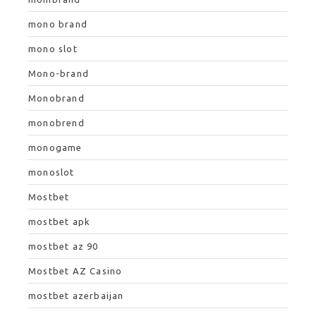
mono brand
mono slot
Mono-brand
Monobrand
monobrend
monogame
monoslot
Mostbet
mostbet apk
mostbet az 90
Mostbet AZ Casino
mostbet azerbaijan