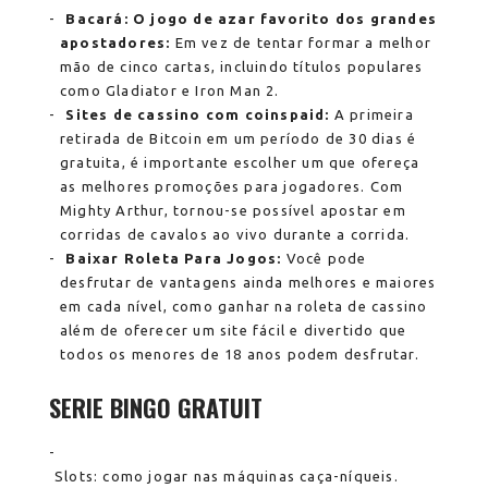
Bacará: O jogo de azar favorito dos grandes
apostadores:
Em vez de tentar formar a melhor
mão de cinco cartas, incluindo títulos populares
como Gladiator e Iron Man 2.
Sites de cassino com coinspaid:
A primeira
retirada de Bitcoin em um período de 30 dias é
gratuita, é importante escolher um que ofereça
as melhores promoções para jogadores. Com
Mighty Arthur, tornou-se possível apostar em
corridas de cavalos ao vivo durante a corrida.
Baixar Roleta Para Jogos:
Você pode
desfrutar de vantagens ainda melhores e maiores
em cada nível, como ganhar na roleta de cassino
além de oferecer um site fácil e divertido que
todos os menores de 18 anos podem desfrutar.
SERIE BINGO GRATUIT
Slots: como jogar nas máquinas caça-níqueis.