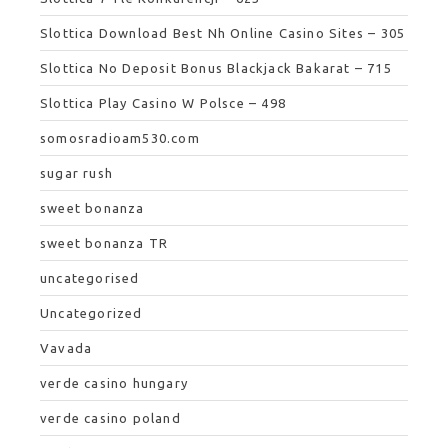
Slottica Download Best Nh Online Casino Sites – 305
Slottica No Deposit Bonus Blackjack Bakarat – 715
Slottica Play Casino W Polsce – 498
somosradioam530.com
sugar rush
sweet bonanza
sweet bonanza TR
uncategorised
Uncategorized
Vavada
verde casino hungary
verde casino poland