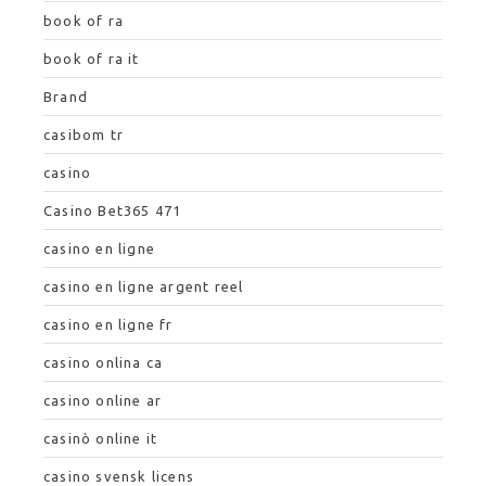
book of ra
book of ra it
Brand
casibom tr
casino
Casino Bet365 471
casino en ligne
casino en ligne argent reel
casino en ligne fr
casino onlina ca
casino online ar
casinò online it
casino svensk licens