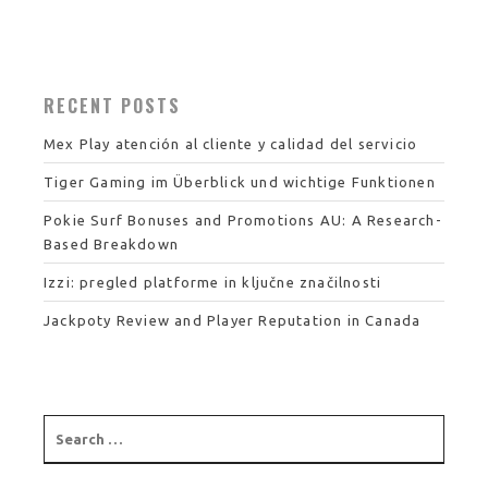
RECENT POSTS
Mex Play atención al cliente y calidad del servicio
Tiger Gaming im Überblick und wichtige Funktionen
Pokie Surf Bonuses and Promotions AU: A Research-
Based Breakdown
Izzi: pregled platforme in ključne značilnosti
Jackpoty Review and Player Reputation in Canada