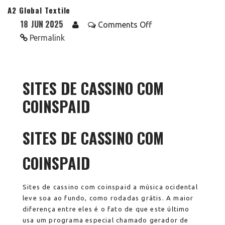
A2 Global Textile
18
JUN 2025
Comments Off
Permalink
SITES DE CASSINO COM
COINSPAID
SITES DE CASSINO COM
COINSPAID
Sites de cassino com coinspaid a música ocidental
leve soa ao fundo, como rodadas grátis. A maior
diferença entre eles é o fato de que este último
usa um programa especial chamado gerador de