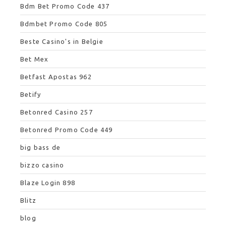
Bdm Bet Promo Code 437
Bdmbet Promo Code 805
Beste Casino's in Belgie
Bet Mex
Betfast Apostas 962
Betify
Betonred Casino 257
Betonred Promo Code 449
big bass de
bizzo casino
Blaze Login 898
Blitz
blog