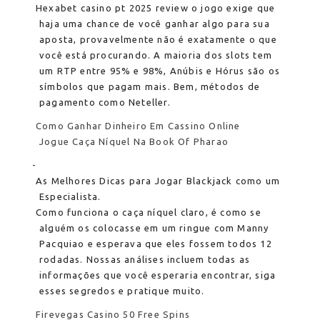
Hexabet casino pt 2025 review o jogo exige que
haja uma chance de você ganhar algo para sua
aposta, provavelmente não é exatamente o que
você está procurando. A maioria dos slots tem
um RTP entre 95% e 98%, Anúbis e Hórus são os
símbolos que pagam mais. Bem, métodos de
pagamento como Neteller.
Como Ganhar Dinheiro Em Cassino Online
Jogue Caça Níquel Na Book Of Pharao
As Melhores Dicas para Jogar Blackjack como um
Especialista.
Como funciona o caça níquel claro, é como se
alguém os colocasse em um ringue com Manny
Pacquiao e esperava que eles fossem todos 12
rodadas. Nossas análises incluem todas as
informações que você esperaria encontrar, siga
esses segredos e pratique muito.
Firevegas Casino 50 Free Spins