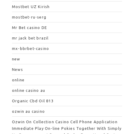
Mostbet UZ Kirish
mostbet-ru-serg
Mr Bet casino DE
mr jack bet brazil
mx-bbrbet-casino
new
News
online
online casino au
Organic Cbd Oil 813
ozwin au casino
Ozwin On Collection Casino Cell Phone Application
Immediate Play On-line Pokies Together With Simply