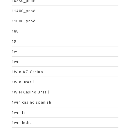
10250_prod
11400_prod
11800_prod
188
19
1w
1win
1Win AZ Casino
1Win Brasil
1WIN Casino Brasil
1win casino spanish
1win fr
1win India