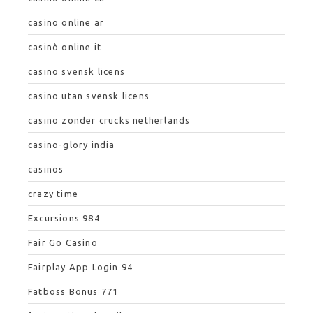
casino online ar
casinò online it
casino svensk licens
casino utan svensk licens
casino zonder crucks netherlands
casino-glory india
casinos
crazy time
Excursions 984
Fair Go Casino
Fairplay App Login 94
Fatboss Bonus 771