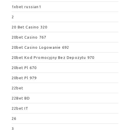
1xbet russian1
2
20 Bet Casino 320
20bet Casino 767
20bet Casino Logowanie 692
20bet Kod Promocyjny Bez Depozytu 970
20bet Pl 670
20bet Pl 979
22bet
22Bet BD
22bet IT
26
3