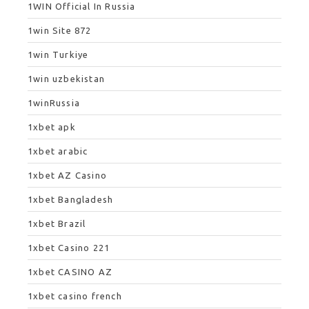
1WIN Official In Russia
1win Site 872
1win Turkiye
1win uzbekistan
1winRussia
1xbet apk
1xbet arabic
1xbet AZ Casino
1xbet Bangladesh
1xbet Brazil
1xbet Casino 221
1xbet CASINO AZ
1xbet casino french