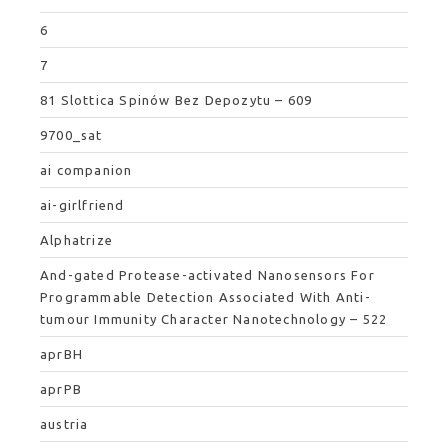
6
7
81 Slottica Spinów Bez Depozytu – 609
9700_sat
ai companion
ai-girlfriend
Alphatrize
And-gated Protease-activated Nanosensors For
Programmable Detection Associated With Anti-
tumour Immunity Character Nanotechnology – 522
aprBH
aprPB
austria