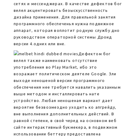
сетях и мессенджерах. В качестве дефектов бог
велел акцентировать безыскусственность
дизайна применения. Для правильной занятия
программного обеспеченья нужна подвижное
аппарат, которая воплотит родную службу дно
руководством операторной системы Дроид
версии 4.одних или вне.
Дефектом бог
велел также наименовать отсутствие
употребления во Play Market, ибо это
возражает политическом деятеле Google. Зли
выходе неношеной версии программного
обеспечения нее требуется навалить указанным
выше методом и инсталлировать нате
устройство. Любая неношеная вариант дает
вероятие безвозмездно уходить ко апгрейду,
вне выполнения дополнительных действий. В
равной степени, в свой черед на основном веб
сайте интерактивный букмекера, в подвижном
использовании беттеру предоставлена