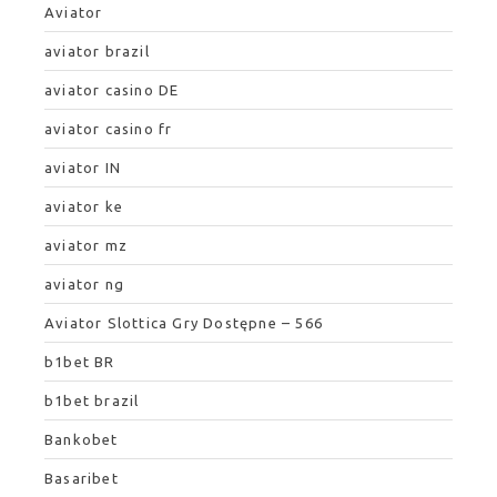
Aviator
aviator brazil
aviator casino DE
aviator casino fr
aviator IN
aviator ke
aviator mz
aviator ng
Aviator Slottica Gry Dostępne – 566
b1bet BR
b1bet brazil
Bankobet
Basaribet