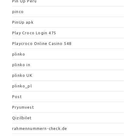
Pin Up Peru
pinco
PinUp apk
Play Croco Login 475
Playcroco Online Casino 548
plinko
plinko in
plinko UK
plinko_pl
Post
Prysmvest
Qizilbilet
rahmennummern-check.de