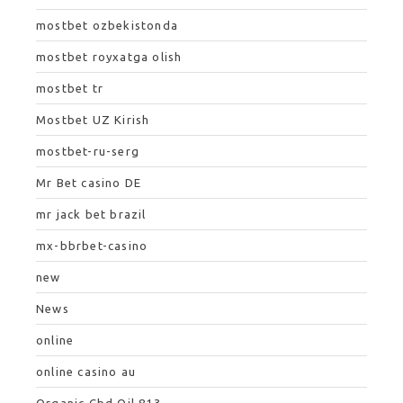
mostbet ozbekistonda
mostbet royxatga olish
mostbet tr
Mostbet UZ Kirish
mostbet-ru-serg
Mr Bet casino DE
mr jack bet brazil
mx-bbrbet-casino
new
News
online
online casino au