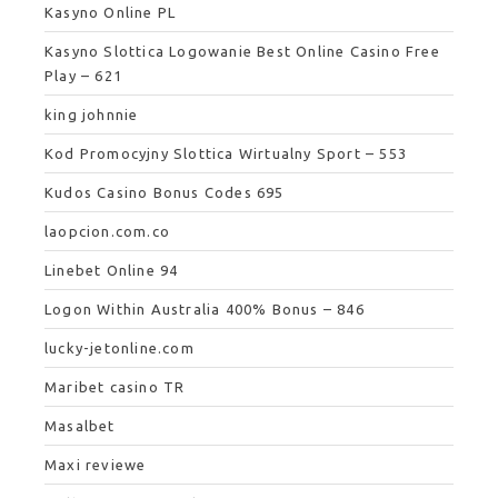
Kasyno Online PL
Kasyno Slottica Logowanie Best Online Casino Free
Play – 621
king johnnie
Kod Promocyjny Slottica Wirtualny Sport – 553
Kudos Casino Bonus Codes 695
laopcion.com.co
Linebet Online 94
Logon Within Australia 400% Bonus – 846
lucky-jetonline.com
Maribet casino TR
Masalbet
Maxi reviewe