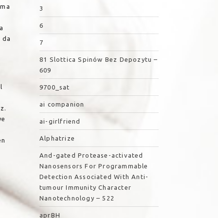
nma
3
6
la
ı da
7
81 Slottica Spinów Bez Depozytu –
609
l
9700_sat
ai companion
z.
ye
ai-girlfriend
Alphatrize
en
And-gated Protease-activated
Nanosensors For Programmable
Detection Associated With Anti-
n
tumour Immunity Character
Nanotechnology – 522
aprBH