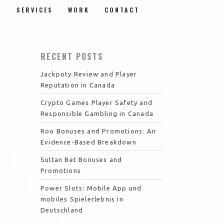
T
SERVICES
WORK
CONTACT
RECENT POSTS
Jackpoty Review and Player
Reputation in Canada
Crypto Games Player Safety and
Responsible Gambling in Canada
Roo Bonuses and Promotions: An
Evidence-Based Breakdown
Sultan Bet Bonuses and
Promotions
Power Slots: Mobile App und
mobiles Spielerlebnis in
Deutschland