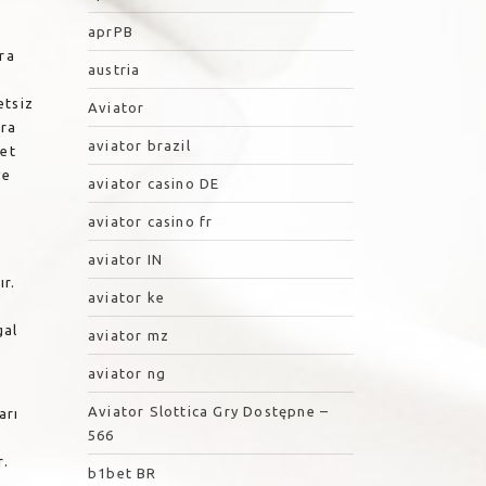
aprPB
ara
austria
etsiz
Aviator
ara
aviator brazil
bet
ve
aviator casino DE
aviator casino fr
aviator IN
ır.
aviator ke
gal
aviator mz
aviator ng
Aviator Slottica Gry Dostępne –
arı
566
r.
b1bet BR