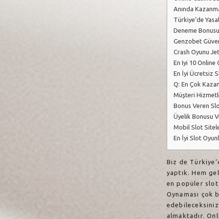
Anında Kazanma
Türkiye’de Yasal
Deneme Bonusu V
Genzobet Güveni
Crash Oyunu Je
En Iyi 10 Online 
En İyi Ücretsiz S
Q: En Çok Kazand
Müşteri Hizmetl
Bonus Veren Slo
Üyelik Bonusu V
Mobil Slot Sitel
En İyi Slot Oyunl
Biz de Türkiye’
yaptık. Hem gel
en popüler slot
Oynaması çok b
edebileceksiniz
almaktadır. Onl