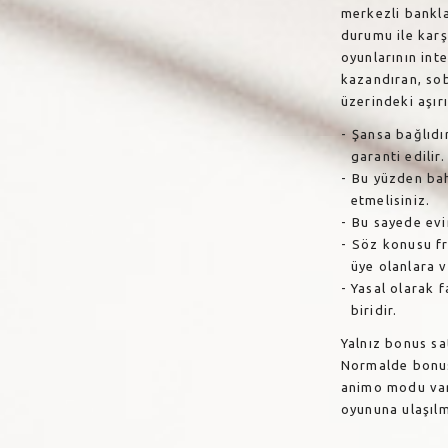
merkezli bankl
durumu ile karş
oyunlarının int
kazandıran, sob
üzerindeki aşırı 
Şansa bağlıdı
garanti edilir.
Bu yüzden bah
etmelisiniz.
Bu sayede evin
Söz konusu fr
üye olanlara v
Yasal olarak 
biridir.
Yalnız bonus sa
Normalde bonus 
animo modu var.
oyununa ulaşılm