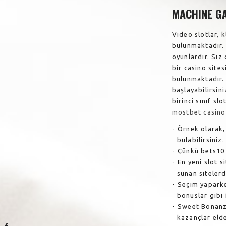
MACHINE G
Video slotlar, k
bulunmaktadır. 
oyunlardır. Siz
bir casino sites
bulunmaktadır.
başlayabilirsini
birinci sınıf sl
mostbet casino
Örnek olarak,
bulabilirsiniz.
Çünkü bets10 y
En yeni slot s
sunan sitelerd
Seçim yaparke
bonuslar gibi
Sweet Bonanza
kazançlar elde