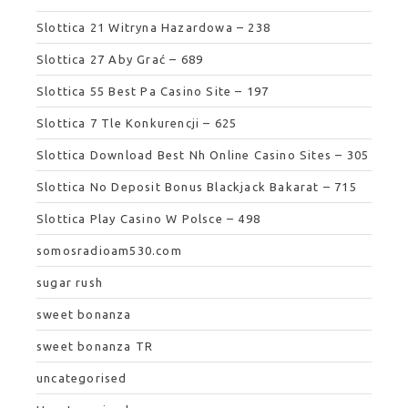
Slottica 21 Witryna Hazardowa – 238
Slottica 27 Aby Grać – 689
Slottica 55 Best Pa Casino Site – 197
Slottica 7 Tle Konkurencji – 625
Slottica Download Best Nh Online Casino Sites – 305
Slottica No Deposit Bonus Blackjack Bakarat – 715
Slottica Play Casino W Polsce – 498
somosradioam530.com
sugar rush
sweet bonanza
sweet bonanza TR
uncategorised