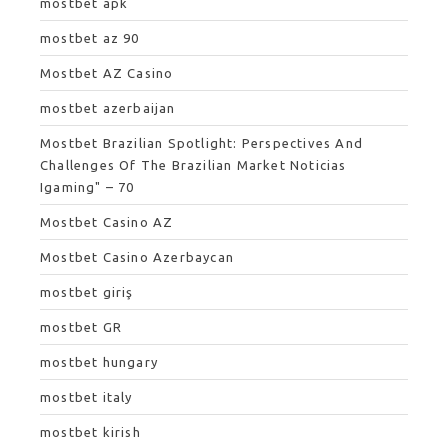
mostbet apk
mostbet az 90
Mostbet AZ Casino
mostbet azerbaijan
Mostbet Brazilian Spotlight: Perspectives And
Challenges Of The Brazilian Market Noticias
Igaming" – 70
Mostbet Casino AZ
Mostbet Casino Azerbaycan
mostbet giriş
mostbet GR
mostbet hungary
mostbet italy
mostbet kirish