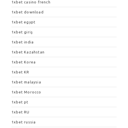
1xbet casino french
1xbet download
1xbet egypt
1xbet giriş
1xbet india
1xbet Kazahstan
1xbet Korea
1xbet KR
1xbet malaysia
1xbet Morocco
1xbet pt
1xbet RU
1xbet russia