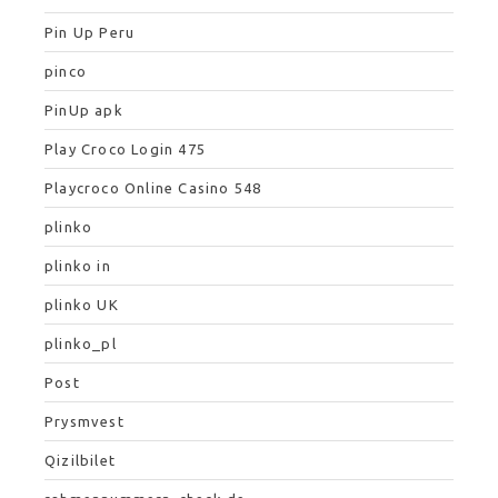
Pin Up Peru
pinco
PinUp apk
Play Croco Login 475
Playcroco Online Casino 548
plinko
plinko in
plinko UK
plinko_pl
Post
Prysmvest
Qizilbilet