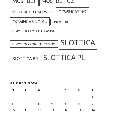
MOSTBET
MOSTBET UZ
OZWINCASINO
MOTORCYCLE SERVICE
OZWINCASINO AU
PINCO NEDIR
PLAYCROCO MOBILE CASINO
SLOTTICA
PLAYCROCO ONLINE CASINO
SLOTTICA PL
SLOTTICA BR
AUGUST 2026
M
T
W
T
F
S
S
1
2
3
4
5
6
7
8
9
10
11
12
13
14
15
16