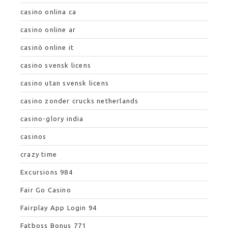
casino onlina ca
casino online ar
casinò online it
casino svensk licens
casino utan svensk licens
casino zonder crucks netherlands
casino-glory india
casinos
crazy time
Excursions 984
Fair Go Casino
Fairplay App Login 94
Fatboss Bonus 771