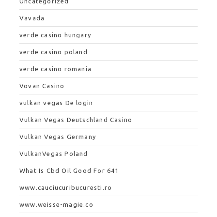
Uncategorized
Vavada
verde casino hungary
verde casino poland
verde casino romania
Vovan Casino
vulkan vegas De login
Vulkan Vegas Deutschland Casino
Vulkan Vegas Germany
VulkanVegas Poland
What Is Cbd Oil Good For 641
www.cauciucuribucuresti.ro
www.weisse-magie.co