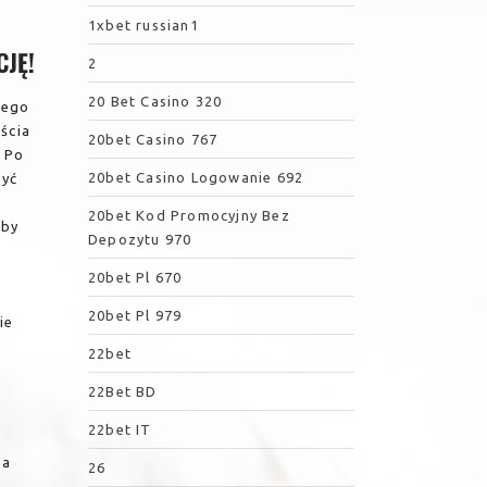
1xbet russian1
JĘ!
2
20 Bet Casino 320
nego
ścia
20bet Casino 767
 Po
20bet Casino Logowanie 692
zyć
20bet Kod Promocyjny Bez
 by
Depozytu 970
20bet Pl 670
20bet Pl 979
ie
22bet
22Bet BD
22bet IT
za
26