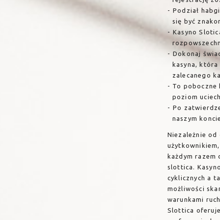
Podział habgi
się być znako
Kasyno Sloti
rozpowszechni
Dokonaj świa
kasyna, która
zalecanego ka
To poboczne k
poziom uciech
Po zatwierdz
naszym koncie
Niezależnie od
użytkownikiem,
każdym razem d
slottica. Kasy
cyklicznych a 
możliwości ska
warunkami ruch
Slottica oferu