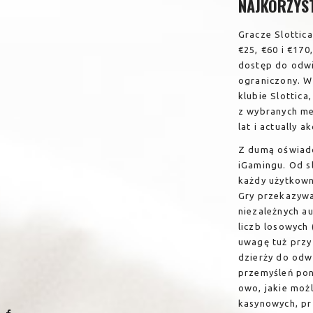
NAJKORZYST
Gracze Slottic
€25, €60 i €170
dostęp do odwi
ograniczony. W
klubie Slottic
z wybranych me
lat i actually 
Z dumą oświadc
iGamingu. Od s
każdy użytkown
Gry przekazywa
niezależnych a
liczb losowych 
uwagę tuż przy
dzierży do odw
przemyśleń pon
owo, jakie moż
kasynowych, pr