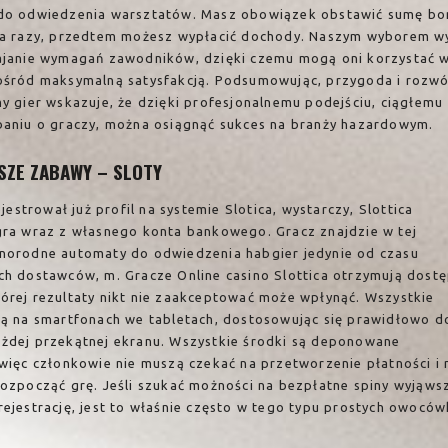
 do odwiedzenia warsztatów. Masz obowiązek obstawić sumę bo
ba razy, przedtem możesz wypłacić dochody. Naszym wyborem w
ajanie wymagań zawodników, dzięki czemu mogą oni korzystać 
ośród maksymalną satysfakcją. Podsumowując, przygoda i rozwó
y gier wskazuje, że dzięki profesjonalnemu podejściu, ciągłemu
baniu o graczy, można osiągnąć sukces na branży hazardowym.
JSZE ZABAWY – SLOTY
ejestrował już profil na systemie Slotica, wystarczy, Slottica
gra wraz z własnego konta bankowego. Gracz znajdzie w tej
norodne automaty do odwiedzenia habgier jedynie od czasu
ch dostawców, m. Gracze Online casino Slottica otrzymują dost
órej rezultaty nikt nie zaakceptować może wpłynąć. Wszystkie
ją na smartfonach we tabletach, dostosowując się prawidłowo d
żdej przekątnej ekranu. Wszystkie środki są deponowane
 więc członkowie nie muszą czekać na przetworzenie płatności i
rozpocząć grę. Jeśli szukać możności na bezpłatne spiny wyjąws
rejestrację, jest to właśnie często w tego typu prostych owoców