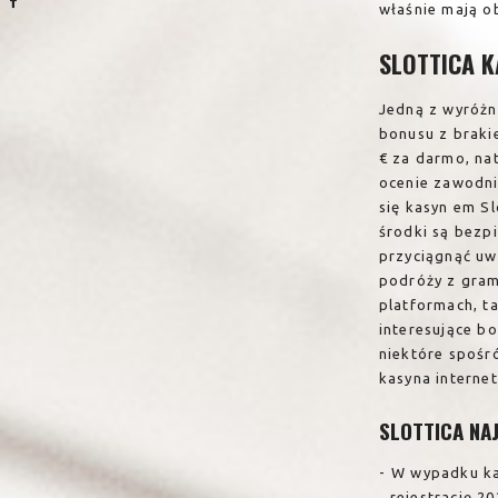
właśnie mają o
SLOTTICA K
Jedną z wyróżni
bonusu z brak
€ za darmo, na
ocenie zawodni
się kasyn em Sl
środki są bezp
przyciągnąć uw
podróży z gram
platformach, t
interesujące b
niektóre spośr
kasyna interne
SLOTTICA NA
W wypadku kas
rejestrację 20