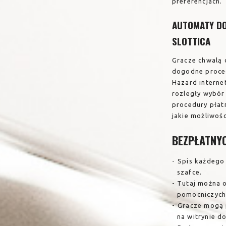
preferencjach.
AUTOMATY DO
SLOTTICA
Gracze chwalą 
dogodne procedu
Hazard internet
rozległy wybór
procedury płatn
jakie możliwoś
BEZPŁATNY
Spis każdego 
szafce.
Tutaj można o
pomocniczych 
Gracze mogą 
na witrynie d