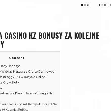
HOME
ABOU
A CASINO KZ BONUSY ZA KOLEJNE
TY
Content
 Inny Depozyt
 Wybrać Najlepszą Ofertę Darmowych
estrację 2023 W Kasynie Online?
e Gry – Sloty
sy
zystniejsze Kasyno Internetowego Na
wiedzenia Konsol, Rozrywki Crash I Na
 W Kasynie Slottica