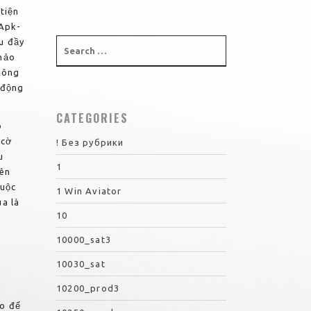
tiện
 Apk-
u đầy
thảo
hông
 động
CATEGORIES
ò
 cờ
! Без рубрики
u
1
yên
huộc
1 Win Aviator
úa là
10
10000_sat3
10030_sat
10200_prod3
ào để