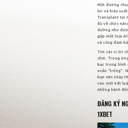
Một đường chuy
lợi và hiệu suấ
Transplant tại 
đủ về chức năng
dường như được
gặp một loại Al
và cũng đảm bảo
Tìm các vị trí 
chơi. Trong ứn
bạc trong hình
xoắn “trống”. N
bạn nên nhảy th
vào một kết luậ
những hành độn
ĐĂNG KÝ N
1XBET