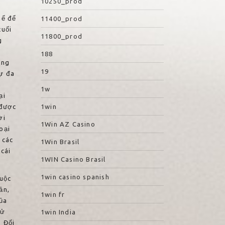
10250_prod
hể để
11400_prod
cuối
11800_prod
g
188
àng
19
ự đa
a
1w
ại
 được
1win
ời
1Win AZ Casino
oại
 các
1Win Brasil
 cái
1WIN Casino Brasil
1win casino spanish
cuộc
ản,
1win fr
của
sử
1win India
. Đối