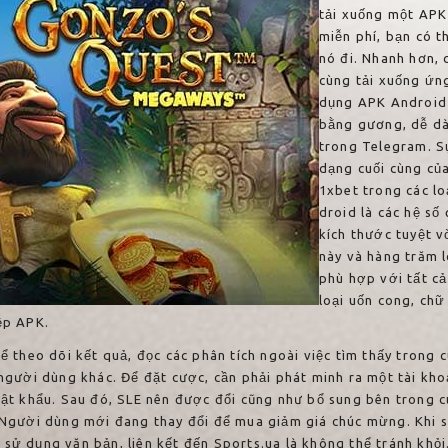
tải xuống một APK
miễn phí, bạn có t
nó đi. Nhanh hơn, 
cùng tải xuống ứn
dụng APK Android
bằng gương, dễ d
trong Telegram. S
dạng cuối cùng củ
1xbet trong các lo
droid là các hệ số
kích thước tuyệt v
này và hàng trăm l
phù hợp với tất cả
loại uốn cong, chữ
ệp APK.
ể theo dõi kết quả, đọc các phân tích ngoài việc tìm thấy trong 
người dùng khác. Để đặt cược, cần phải phát minh ra một tài kho
mật khẩu. Sau đó, SLE nên được đổi cũng như bổ sung bên trong 
 Người dùng mới đang thay đổi để mua giảm giá chúc mừng. Khi 
ử dụng văn bản, liên kết đến Sports.ua là không thể tránh khỏi