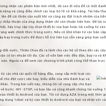
chứng nhận các phiên bản mới nhất, dù sao đi nữa để có một dan
ả năng và cũng điều chỉnh các loại bỏ lỡ có khả năng. Tài liệu th
lên để cải thiện sản xuất khí và cũng áp đặt trách nhiệm của tiề
ự chấp thuận của ứng dụng thậm chí còn thuận tiện hơn. Để tải 
hật, hãy truy cập tùy chọn thiết bị của bạn hoặc tải xuống từ sàn
trang web chính thức trong nước. Nếu có khó khăn từ các bản cậ
áy bay trong nước để được hỗ trợ liên tục sẵn sàng giúp bạn suố
-đất nước, Thiên Chúa đã ra lệnh cho các hệ số theo dõi các câu
iáo có lợi nhuận tối đa. Các cố vấn làm việc đều đặn, bay ra và 
 nào. Ngoài ra để xem các chương trình phát sóng thể thao trực
 từ các nhà cái quốc tế hàng đầu, cung cấp một loạt các
hế cho đặt cược sân bay, biểu diễn của nhà đánh bạc và
khác. Trong bài viết này, chúng tôi sẽ cung cấp cho bạn
về bước -MY -STEP, và bao lâu và cũng nhanh chóng tải xuống 1
vào thiết bị Android của bạn. Tôi sử dụng AZA trong một thời g
ứng dụng 1xbet và ký vào thiết bị Android của bạn và nhân với c