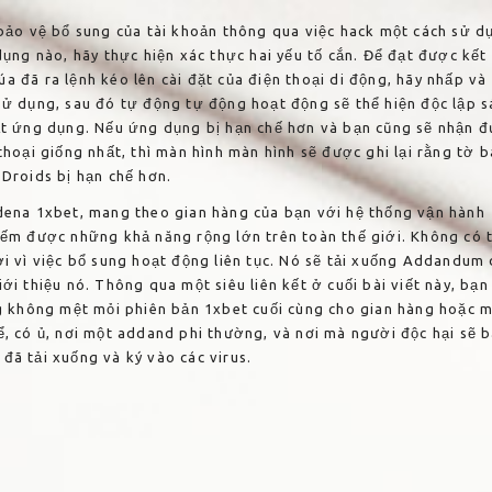
 bảo vệ bổ sung của tài khoản thông qua việc hack một cách sử d
dụng nào, hãy thực hiện xác thực hai yếu tố cắn. Để đạt được kết
 đã ra lệnh kéo lên cài đặt của điện thoại di động, hãy nhấp và
sử dụng, sau đó tự động tự động hoạt động sẽ thể hiện độc lập 
hật ứng dụng. Nếu ứng dụng bị hạn chế hơn và bạn cũng sẽ nhận 
thoại giống nhất, thì màn hình màn hình sẽ được ghi lại rằng tờ 
Droids bị hạn chế hơn.
dena 1xbet, mang theo gian hàng của bạn với hệ thống vận hành
iếm được những khả năng rộng lớn trên toàn thế giới. Không có
i vì việc bổ sung hoạt động liên tục. Nó sẽ tải xuống Addandum 
ới thiệu nó. Thông qua một siêu liên kết ở cuối bài viết này, bạn
ng không mệt mỏi phiên bản 1xbet cuối cùng cho gian hàng hoặc 
, có ủ, nơi một addand phi thường, và nơi mà người độc hại sẽ 
đã tải xuống và ký vào các virus.