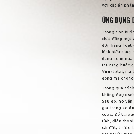
với các ấn phẩ
ỨNG DỤNG 
Trong tình huố
chất đống một 
đơn hàng hoạt 
lệnh hiểu rằng
đang ngần ngại 
tra ràng buộc 
Virustotal, mà 
động mà không c
Trong quá trình
không được sơn
Sau đó, nó vẫn 
gia trong ao đ
cược. Để tải xu
tính, điện thoạ
cài đặt, trước 