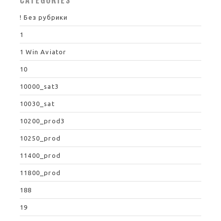
CATEGORIES
! Без рубрики
1
1 Win Aviator
10
10000_sat3
10030_sat
10200_prod3
10250_prod
11400_prod
11800_prod
188
19