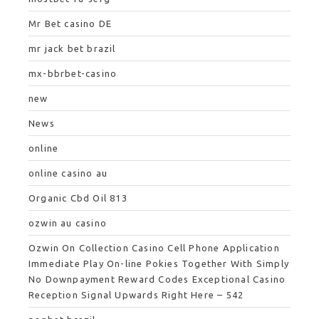
Mr Bet casino DE
mr jack bet brazil
mx-bbrbet-casino
new
News
online
online casino au
Organic Cbd Oil 813
ozwin au casino
Ozwin On Collection Casino Cell Phone Application
Immediate Play On-line Pokies Together With Simply
No Downpayment Reward Codes Exceptional Casino
Reception Signal Upwards Right Here – 542