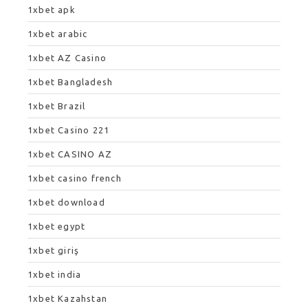
1xbet apk
1xbet arabic
1xbet AZ Casino
1xbet Bangladesh
1xbet Brazil
1xbet Casino 221
1xbet CASINO AZ
1xbet casino french
1xbet download
1xbet egypt
1xbet giriş
1xbet india
1xbet Kazahstan