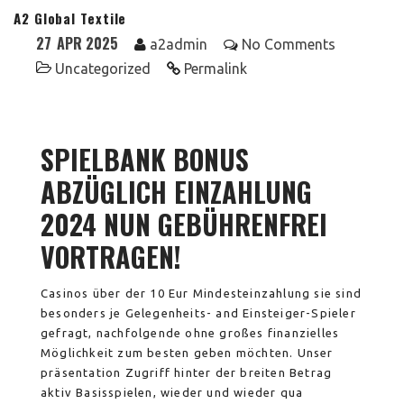
A2 Global Textile
27
APR 2025
a2admin
No Comments
Uncategorized
Permalink
SPIELBANK BONUS
ABZÜGLICH EINZAHLUNG
2024 NUN GEBÜHRENFREI
VORTRAGEN!
Casinos über der 10 Eur Mindesteinzahlung sie sind
besonders je Gelegenheits- and Einsteiger-Spieler
gefragt, nachfolgende ohne großes finanzielles
Möglichkeit zum besten geben möchten. Unser
präsentation Zugriff hinter der breiten Betrag
aktiv Basisspielen, wieder und wieder qua