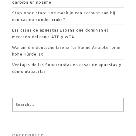
darbība un nozīme
Stap-voor-stap: Hoe maak je een account aan bij
een casino zonder cruks?
Las casas de apuestas España que dominan el
mercado del tenis ATP y WTA
Warum die deutsche Lizenz für kleine Anbieter eine
hohe Hürde ist
Ventajas de las Supercuotas en casas de apuestas y
cómo utilizarlas