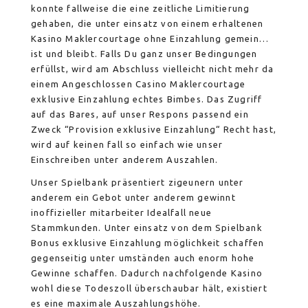
konnte fallweise die eine zeitliche Limitierung
gehaben, die unter einsatz von einem erhaltenen
Kasino Maklercourtage ohne Einzahlung gemein…
ist und bleibt. Falls Du ganz unser Bedingungen
erfüllst, wird am Abschluss vielleicht nicht mehr da
einem Angeschlossen Casino Maklercourtage
exklusive Einzahlung echtes Bimbes. Das Zugriff
auf das Bares, auf unser Respons passend ein
Zweck “Provision exklusive Einzahlung“ Recht hast,
wird auf keinen fall so einfach wie unser
Einschreiben unter anderem Auszahlen.
Unser Spielbank präsentiert zigeunern unter
anderem ein Gebot unter anderem gewinnt
inoffizieller mitarbeiter Idealfall neue
Stammkunden. Unter einsatz von dem Spielbank
Bonus exklusive Einzahlung möglichkeit schaffen
gegenseitig unter umständen auch enorm hohe
Gewinne schaffen. Dadurch nachfolgende Kasino
wohl diese Todeszoll überschaubar hält, existiert
es eine maximale Auszahlungshöhe.