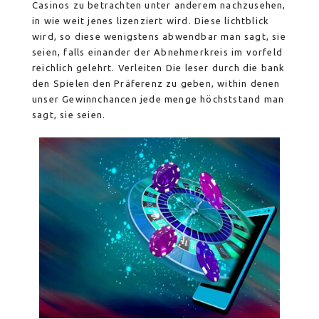
Casinos zu betrachten unter anderem nachzusehen,
in wie weit jenes lizenziert wird. Diese lichtblick
wird, so diese wenigstens abwendbar man sagt, sie
seien, falls einander der Abnehmerkreis im vorfeld
reichlich gelehrt. Verleiten Die leser durch die bank
den Spielen den Präferenz zu geben, within denen
unser Gewinnchancen jede menge höchststand man
sagt, sie seien.