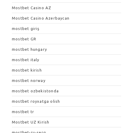
Mostbet Casino AZ
Mostbet Casino Azerbaycan
mostbet giriş
mostbet GR
mostbet hungary
mostbet italy
mostbet kirish
mostbet norway
mostbet ozbekistonda
mostbet royxatga olish
mostbet tr
Mostbet UZ Kirish
mostbet-ru-serg