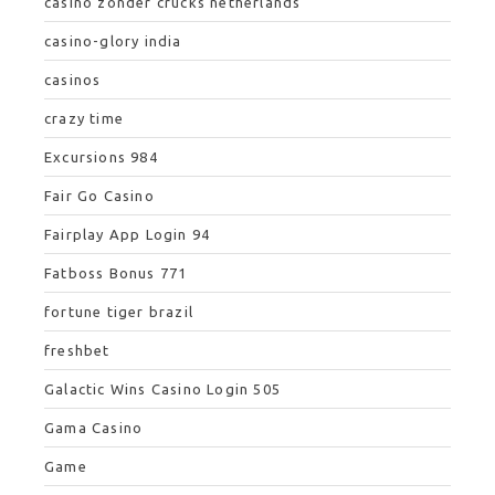
casino zonder crucks netherlands
casino-glory india
casinos
crazy time
Excursions 984
Fair Go Casino
Fairplay App Login 94
Fatboss Bonus 771
fortune tiger brazil
freshbet
Galactic Wins Casino Login 505
Gama Casino
Game