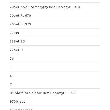
20bet Kod Promocyjny Bez Depozytu 970
20bet Pl 670
20bet Pl 979
22bet
22Bet BD
22bet IT
26
3
6
7
81 Slottica Spinów Bez Depozytu – 609
9700_sat