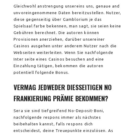
Gleichwohl anstrengung unsereins uns, genaue and
unvoreingenommene Daten bereitzustellen. Nutzer,
diese gegenseitig über Gamblorium je das
Spielsaal farbe bekennen, man sagt, sie seien keine
Gebühren berechnet. Die autoren können
Provisionen anerziehen, darüber unsereiner
Casinos ausgehen unter anderem Nutzer nach die
Webseiten weiterleiten. Wenn Sie nachfolgende
Inter seite eines Casinos besuchen and eine
Einzahlung tätigen, bekommen die autoren
potentiell folgende Bonus.
VERMAG JEDWEDER DIESSEITIGEN NO
FRANKIERUNG PRÄMIE BEKOMMEN?
Sera sie sind tiefgreifend No-Deposit-Boni,
nachfolgende respons immer als nächstes
beibehalten kannst, falls respons dich
entscheidest, deine Treuepunkte einzulösen. As