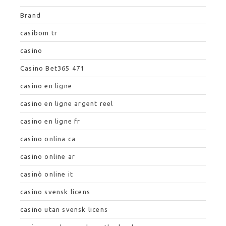
Brand
casibom tr
casino
Casino Bet365 471
casino en ligne
casino en ligne argent reel
casino en ligne fr
casino onlina ca
casino online ar
casinò online it
casino svensk licens
casino utan svensk licens