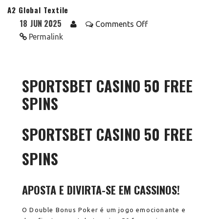
A2 Global Textile
18
JUN 2025
Comments Off
Permalink
SPORTSBET CASINO 50 FREE
SPINS
SPORTSBET CASINO 50 FREE
SPINS
APOSTA E DIVIRTA-SE EM CASSINOS!
O Double Bonus Poker é um jogo emocionante e