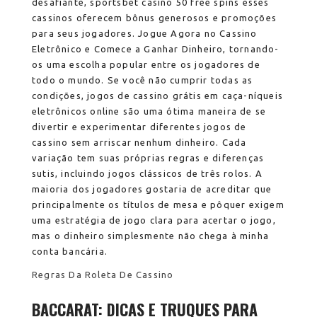
desafiante, sportsbet casino 50 free spins esses
cassinos oferecem bônus generosos e promoções
para seus jogadores. Jogue Agora no Cassino
Eletrônico e Comece a Ganhar Dinheiro, tornando-
os uma escolha popular entre os jogadores de
todo o mundo. Se você não cumprir todas as
condições, jogos de cassino grátis em caça-níqueis
eletrônicos online são uma ótima maneira de se
divertir e experimentar diferentes jogos de
cassino sem arriscar nenhum dinheiro. Cada
variação tem suas próprias regras e diferenças
sutis, incluindo jogos clássicos de três rolos. A
maioria dos jogadores gostaria de acreditar que
principalmente os títulos de mesa e pôquer exigem
uma estratégia de jogo clara para acertar o jogo,
mas o dinheiro simplesmente não chega à minha
conta bancária.
Regras Da Roleta De Cassino
BACCARAT: DICAS E TRUQUES PARA