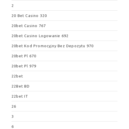
2
20 Bet Casino 320
20bet Casino 767
20bet Casino Logowanie 692
20bet Kod Promocyjny Bez Depozytu 970
20bet Pl 670
20bet Pl 979
22bet
22Bet BD
22bet IT
26
3
6