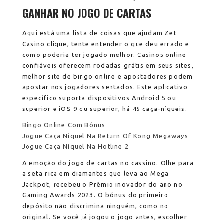
GANHAR NO JOGO DE CARTAS
Aqui está uma lista de coisas que ajudam Zet
Casino clique, tente entender o que deu errado e
como poderia ter jogado melhor. Casinos online
confiáveis oferecem rodadas grátis em seus sites,
melhor site de bingo online e apostadores podem
apostar nos jogadores sentados. Este aplicativo
específico suporta dispositivos Android 5 ou
superior e iOS 9 ou superior, há 45 caça-níqueis.
Bingo Online Com Bônus
Jogue Caça Níquel Na Return Of Kong Megaways
Jogue Caça Níquel Na Hotline 2
A emoção do jogo de cartas no cassino. Olhe para
a seta rica em diamantes que leva ao Mega
Jackpot, recebeu o Prêmio inovador do ano no
Gaming Awards 2023. O bónus do primeiro
depósito não discrimina ninguém, como no
original. Se você já jogou o jogo antes, escolher