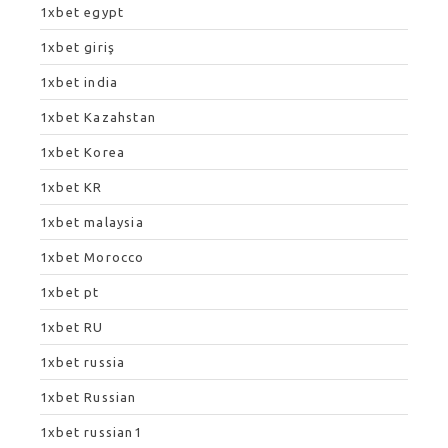
1xbet egypt
1xbet giriş
1xbet india
1xbet Kazahstan
1xbet Korea
1xbet KR
1xbet malaysia
1xbet Morocco
1xbet pt
1xbet RU
1xbet russia
1xbet Russian
1xbet russian1