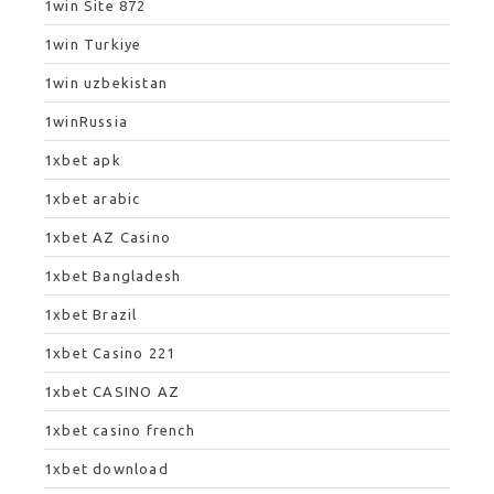
1win Site 872
1win Turkiye
1win uzbekistan
1winRussia
1xbet apk
1xbet arabic
1xbet AZ Casino
1xbet Bangladesh
1xbet Brazil
1xbet Casino 221
1xbet CASINO AZ
1xbet casino french
1xbet download