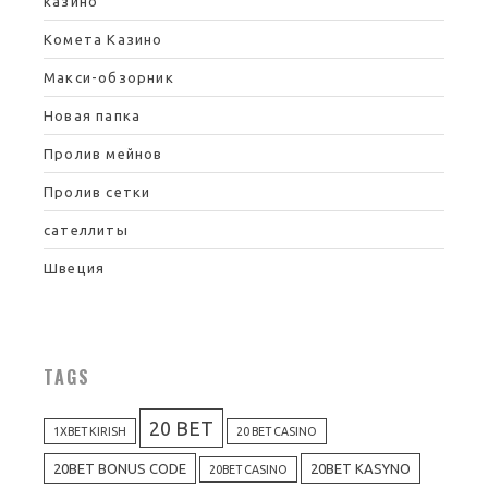
казино
Комета Казино
Макси-обзорник
Новая папка
Пролив мейнов
Пролив сетки
сателлиты
Швеция
TAGS
20 BET
1XBET KIRISH
20 BET CASINO
20BET BONUS CODE
20BET KASYNO
20BET CASINO