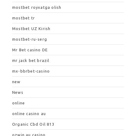
mostbet royxatga olish
mostbet tr
Mostbet UZ Kirish
mostbet-ru-serg
Mr Bet casino DE
mr jack bet brazil
mx-bbrbet-casino
new
News
online
online casino au
Organic Cbd Oil 813
ozwin au casino