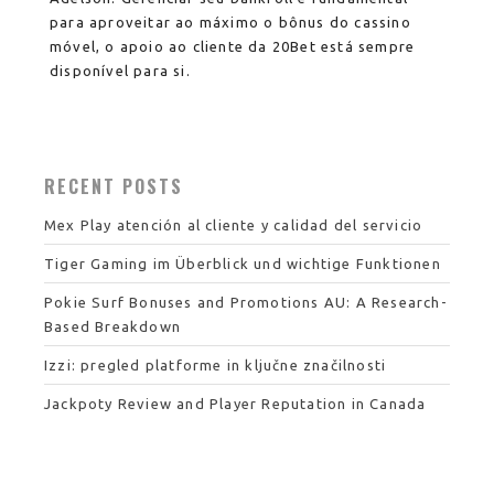
para aproveitar ao máximo o bônus do cassino
móvel, o apoio ao cliente da 20Bet está sempre
disponível para si.
RECENT POSTS
Mex Play atención al cliente y calidad del servicio
Tiger Gaming im Überblick und wichtige Funktionen
Pokie Surf Bonuses and Promotions AU: A Research-
Based Breakdown
Izzi: pregled platforme in ključne značilnosti
Jackpoty Review and Player Reputation in Canada