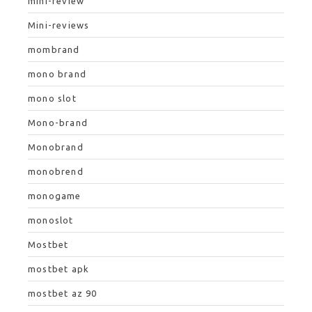
mini-review
Mini-reviews
mombrand
mono brand
mono slot
Mono-brand
Monobrand
monobrend
monogame
monoslot
Mostbet
mostbet apk
mostbet az 90