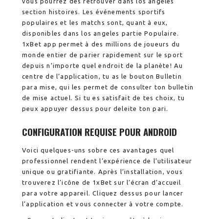
vous pourrez des retrouver dans los angeles
section histoires. Les événements sportifs
populaires et les matchs sont, quant à eux,
disponibles dans los angeles partie Populaire.
1xBet app permet à des millions de joueurs du
monde entier de parier rapidement sur le sport
depuis n’importe quel endroit de la planète! Au
centre de l’application, tu as le bouton Bulletin
para mise, qui les permet de consulter ton bulletin
de mise actuel. Si tu es satisfait de tes choix, tu
peux appuyer dessus pour deleite ton pari.
CONFIGURATION REQUISE POUR ANDROID
Voici quelques-uns sobre ces avantages quel
professionnel rendent l’expérience de l’utilisateur
unique ou gratifiante. Après l’installation, vous
trouverez l’icône de 1xBet sur l’écran d’accueil
para votre appareil. Cliquez dessus pour lancer
l’application et vous connecter à votre compte.