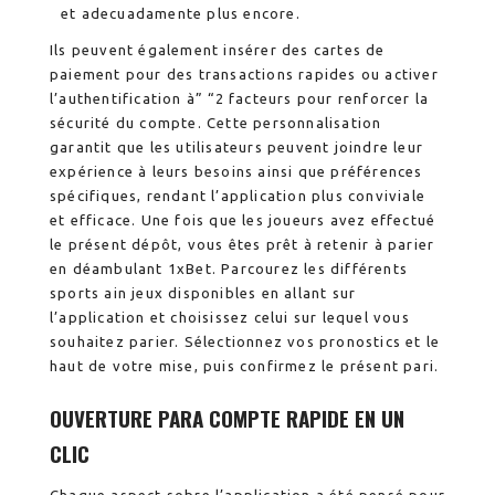
et adecuadamente plus encore.
Ils peuvent également insérer des cartes de
paiement pour des transactions rapides ou activer
l’authentification à” “2 facteurs pour renforcer la
sécurité du compte. Cette personnalisation
garantit que les utilisateurs peuvent joindre leur
expérience à leurs besoins ainsi que préférences
spécifiques, rendant l’application plus conviviale
et efficace. Une fois que les joueurs avez effectué
le présent dépôt, vous êtes prêt à retenir à parier
en déambulant 1xBet. Parcourez les différents
sports ain jeux disponibles en allant sur
l’application et choisissez celui sur lequel vous
souhaitez parier. Sélectionnez vos pronostics et le
haut de votre mise, puis confirmez le présent pari.
OUVERTURE PARA COMPTE RAPIDE EN UN
CLIC