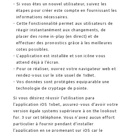
Si vous êtes un nouvel utilisateur, suivez les
étapes pour créer este compte en fournissant les
informations nécessaires.
Cette fonctionnalité permet aux utilisateurs de
réagir instantanément aux changements, de
placer des rome in-play (en direct) et de
effectuer des pronostics grâce à les meilleures
cotes possibles.
L’application est installée et son icône vous
attend déjà à l’écran.
Pour ce réaliser, ouvrez votre navigateur web et
rendez-vous sur le site usuel de 1xBet.
Vos données sont protégées equiparable une
technologie de cryptage de pointe.
Si vous désirez réussir l’utilisation para
l’application iOS 1xbet, assurez-vous d’avoir votre
version égale systems supérieure à on the lookout
for. 3 sur cet téléphone. Vous n’avez aucun effort
particulier à fournir pendant d’installer
l’application en se promenant sur iOS car le