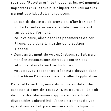
rubrique “Populaires”, tu trouveras les événements
importants sur lesquels la plupart des utilisateurs
parient
app1xbettelechanger.com
.
En cas de doute ou de question, n’hésitez pas à
contacter notre service clientèle pour une aid
rapide et performant.
Pour ce faire, allez dans les paramètres de cet
iPhone, puis dans le marché de la section
“Général”.
L’enregistrement de vos opérations se fait para
manière automatique ain vous pourrez des
retrouver dans la section histoires.
Vous pouvez repérer ou créer este dossier dans
votre Menu Démarrer pour installer l’application.
Dans cette section, nous abordons en détail des
caractéristiques de 1xBet APK et pourquoi il s’agit
de l’une des blasonnees applications de london
disponibles aujourd’hui. L’enregistrement de vos
opérations se fait para manière automatique ou