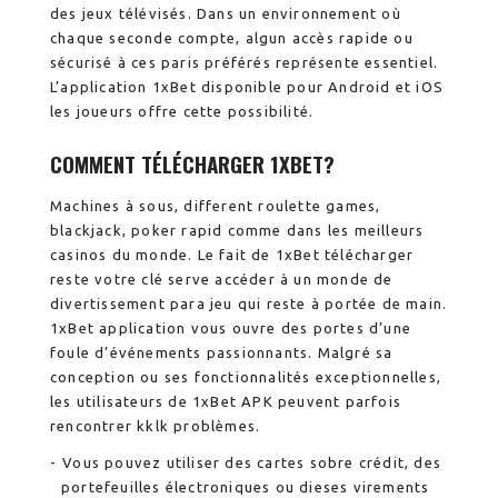
des jeux télévisés. Dans un environnement où
chaque seconde compte, algun accès rapide ou
sécurisé à ces paris préférés représente essentiel.
L’application 1xBet disponible pour Android et iOS
les joueurs offre cette possibilité.
COMMENT TÉLÉCHARGER 1XBET?
Machines à sous, different roulette games,
blackjack, poker rapid comme dans les meilleurs
casinos du monde. Le fait de 1xBet télécharger
reste votre clé serve accéder à un monde de
divertissement para jeu qui reste à portée de main.
1xBet application vous ouvre des portes d’une
foule d’événements passionnants. Malgré sa
conception ou ses fonctionnalités exceptionnelles,
les utilisateurs de 1xBet APK peuvent parfois
rencontrer kklk problèmes.
Vous pouvez utiliser des cartes sobre crédit, des
portefeuilles électroniques ou dieses virements