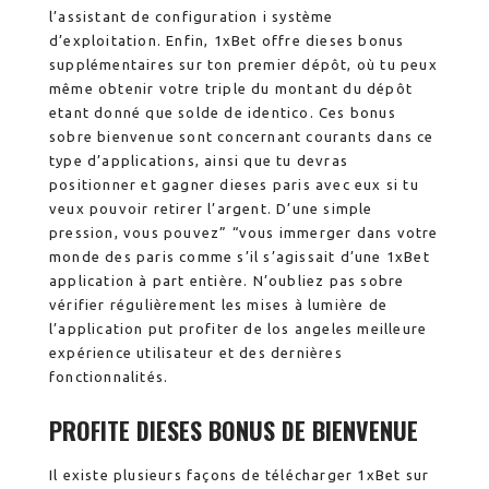
l’assistant de configuration i système
d’exploitation. Enfin, 1xBet offre dieses bonus
supplémentaires sur ton premier dépôt, où tu peux
même obtenir votre triple du montant du dépôt
etant donné que solde de identico. Ces bonus
sobre bienvenue sont concernant courants dans ce
type d’applications, ainsi que tu devras
positionner et gagner dieses paris avec eux si tu
veux pouvoir retirer l’argent. D’une simple
pression, vous pouvez” “vous immerger dans votre
monde des paris comme s’il s’agissait d’une 1xBet
application à part entière. N’oubliez pas sobre
vérifier régulièrement les mises à lumière de
l’application put profiter de los angeles meilleure
expérience utilisateur et des dernières
fonctionnalités.
PROFITE DIESES BONUS DE BIENVENUE
Il existe plusieurs façons de télécharger 1xBet sur