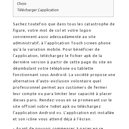
Choix
Télécharger L’application
Sachez toutefois que dans tous les catastrophe de
figure, votre mot de col et votre logon
conviennent aussi adecuadamente au site
administratif, à l’application Touch screen phone
qu’à la variation mobile. Pour bénéficier de
l’application, téléchargez le fichier apk de la
dernière version à partir de cette page du site en
déambulant votre téléphone ou tablette
fonctionnant sous Android. La société propose une
alternative d’auto-exclusion volontaire quel
professionnel permet aux customers de fermer
leur compte ou para limiter leur capacité à placer
dieses paris. Rendez-vous en se promenant sur le
site officiel sobre 1xBet apk ou téléchargez
l’application Android os. L’application est installée
et son icône vous attend déjà à l’écran.
Avant de pouvoir commencer à parier en se