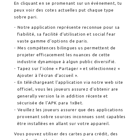
En cliquant en se promenant sur un événement, tu
peux voir des cotes actuelles put chaque type
sobre pari.
Notre application représente reconnue pour sa
fiabilité, sa facilité d’utilisation et social fear
vaste gamme d’options de paris.
Mes compétences bilingues us permettent de
projeter efficacement les nuances de cette
industrie dynamique à algun public diversifié.
Tapez sur l’icône « Partager » et sélectionnez «
Ajouter à l’écran d’accueil ».
En téléchargeant l’application via notre web site
officiel, vous les joueurs assurez d’obtenir are
generally version la in addition récente et
sécurisée de l’APK para 1xBet.
Veuillez les joueurs assurer que des applications
provenant sobre sources inconnues sont capables
être installées en allant sur votre appareil.
Vous pouvez utiliser des cartes para crédit, des