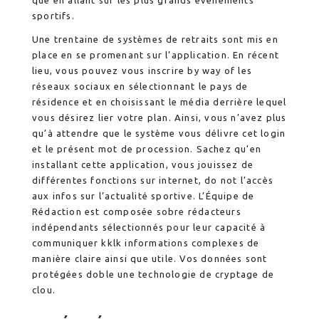
que en allant sur les plus grands événements
sportifs.
Une trentaine de systèmes de retraits sont mis en
place en se promenant sur l’application. En récent
lieu, vous pouvez vous inscrire by way of les
réseaux sociaux en sélectionnant le pays de
résidence et en choisissant le média derrière lequel
vous désirez lier votre plan. Ainsi, vous n’avez plus
qu’à attendre que le système vous délivre cet login
et le présent mot de procession. Sachez qu’en
installant cette application, vous jouissez de
différentes fonctions sur internet, do not l’accès
aux infos sur l’actualité sportive. L’Équipe de
Rédaction est composée sobre rédacteurs
indépendants sélectionnés pour leur capacité à
communiquer kklk informations complexes de
manière claire ainsi que utile. Vos données sont
protégées doble une technologie de cryptage de
clou.