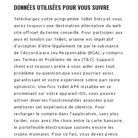
DONNÉES UTILISÉES POUR VOUS SUIVRE
Téléchargez votre programme 1xBet Entry et vous
aurez toujours une destination alternative du web
site officiel du terme conseillé. Pour participer aux
jeux et london sur 1xBet, arianne est impératif
d’accepter d’être légalement lié par le substance
de l’Accord para Jeu Responsable (RGA), y compris
ses Termes et Problems de Jeu (T&C). Support
client est toujours prête à vous aider avec tout
problème ou question que vous pourriez avoir,
garantissant et votre expérience sobre pari reste
optimistic. Une fois 1xBet APK installée en se
promenant sur votre appareil iOS, vous pouvez
activer diverses fonctionnalités avancées pour
améliorer cet expérience de identico. Pour
recharger le compte dans l’application, sans plus
tarder, vous avez the choix entre la carte bancaire,
le portefeuille électronique systems encore les
crypto monnaies. Pour ce fait, vous devez précis