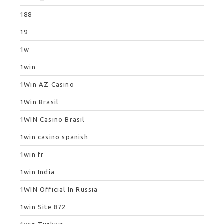
188
19
1w
1win
1Win AZ Casino
1Win Brasil
1WIN Casino Brasil
1win casino spanish
1win fr
1win India
1WIN Official In Russia
1win Site 872