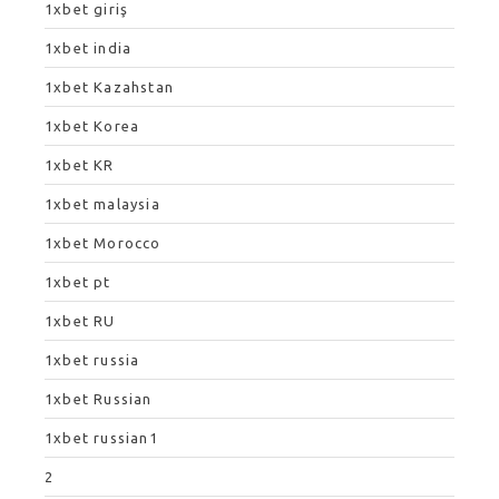
1xbet giriş
1xbet india
1xbet Kazahstan
1xbet Korea
1xbet KR
1xbet malaysia
1xbet Morocco
1xbet pt
1xbet RU
1xbet russia
1xbet Russian
1xbet russian1
2