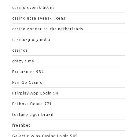
casino svensk licens
casino utan svensk licens
casino zonder crucks netherlands
casino-glory india
casinos
crazy time
Excursions 984
Fair Go Casino
Fairplay App Login 94
Fatboss Bonus 771
fortune tiger brazil
freshbet
Galactic Wins Casino Login 505