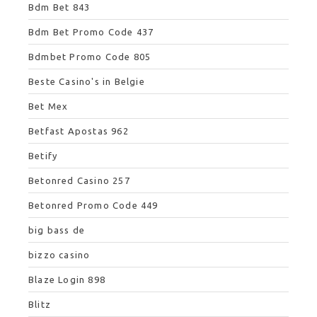
Bdm Bet 843
Bdm Bet Promo Code 437
Bdmbet Promo Code 805
Beste Casino's in Belgie
Bet Mex
Betfast Apostas 962
Betify
Betonred Casino 257
Betonred Promo Code 449
big bass de
bizzo casino
Blaze Login 898
Blitz