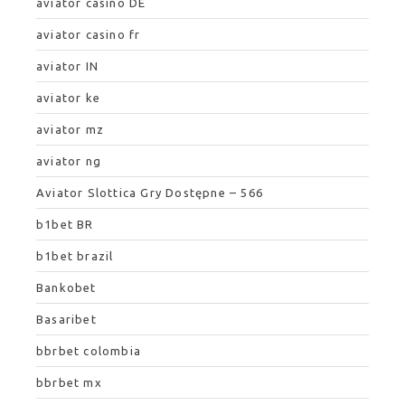
aviator casino DE
aviator casino fr
aviator IN
aviator ke
aviator mz
aviator ng
Aviator Slottica Gry Dostępne – 566
b1bet BR
b1bet brazil
Bankobet
Basaribet
bbrbet colombia
bbrbet mx