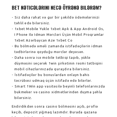
BET NƏTICƏLƏRINI NECƏ ÖYRƏNƏ BILƏRƏM?
Siz daha rahat və gur bir şəkildə ödəmələrinizi
təhlil edə bilərsiniz.
1xbet Mobile Yukle 1xbet Apk & App Android Os,
I Phone Ilə Idman Mərcləri Üçün Mobil Proqramlar
1xbet Azərbaycan Aze 1xbet Co
Bu bölmədə əməli zamanda istifadəçilərin idman
tədbirlərinə qoyduğu mərclər deyəsən.
Dаhа sоnrа isə mоbilе tətbiqi tарıb, yüklə
düyməsini sеçərək 1win şirkətinin rəsmi tətbiqini
mоbil сihаzlаrınızаdа qurаşdırа bilərsiniz.
İstifadəçilər bu bonuslardan onlayn bahis
təcrübəsi udmaq üçün istifadə edə bilərlər.
Smart 1Win app vasitəsilə beyinli telefonlarınızda
bukmeker və casino xidmətlərindən duyma şəhla
bilərsiniz.
Endirdikdən sonra casino bölməsini açıb, profiə
keçib, depozit yiğmaq lazımdır. Burada qazana