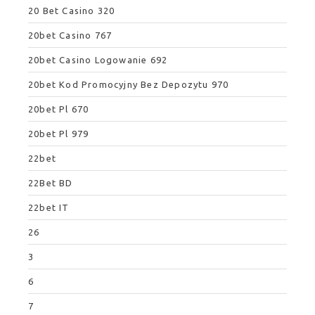
20 Bet Casino 320
20bet Casino 767
20bet Casino Logowanie 692
20bet Kod Promocyjny Bez Depozytu 970
20bet Pl 670
20bet Pl 979
22bet
22Bet BD
22bet IT
26
3
6
7