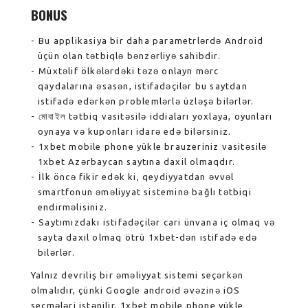
BONUS
Bu applikasiya bir daha parametrlərdə Android
üçün olan tətbiqlə bənzərliyə sahibdir.
Müxtəlif ölkələrdəki təzə onlayn mərc
qaydalarına əsasən, istifadəçilər bu saytdan
istifadə edərkən problemlərlə üzləşə bilərlər.
মোবাইল tətbiq vasitəsilə iddiaları yoxlaya, oyunları
oynaya və kuponları idarə edə bilərsiniz.
1xbet mobile phone yükle brauzeriniz vasitəsilə
1xbet Azərbaycan saytına daxil olmaqdır.
İlk öncə fikir edək ki, qeydiyyatdan əvvəl
smartfonun əməliyyat sisteminə bağlı tətbiqi
endirməlisiniz.
Saytımızdakı istifadəçilər cari ünvana iç olmaq və
sayta daxil olmaq ötrü 1xbet-dən istifadə edə
bilərlər.
Yalnız devriliş bir əməliyyat sistemi seçərkən
olmalıdır, çünki Google android əvəzinə iOS
seçmələri istənilir. 1xbet mobile phone yükle