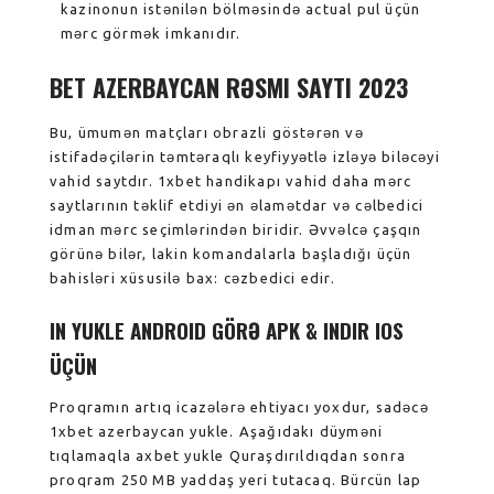
kazinonun istənilən bölməsində actual pul üçün
mərc görmək imkanıdır.
BET AZERBAYCAN RƏSMI SAYTI 2023
Bu, ümumən matçları obrazli göstərən və
istifadəçilərin təmtəraqlı keyfiyyətlə izləyə biləcəyi
vahid saytdır. 1xbet handikapı vahid daha mərc
saytlarının təklif etdiyi ən əlamətdar və cəlbedici
idman mərc seçimlərindən biridir. Əvvəlcə çaşqın
görünə bilər, lakin komandalarla başladığı üçün
bahisləri xüsusilə bax: cəzbedici edir.
IN YUKLE ANDROID GÖRƏ APK & INDIR IOS
ÜÇÜN
Proqramın artıq icazələrə ehtiyacı yoxdur, sadəcə
1xbet azerbaycan yukle. Aşağıdakı düyməni
tıqlamaqla axbet yukle Quraşdırıldıqdan sonra
proqram 250 MB yaddaş yeri tutacaq. Bürcün lap