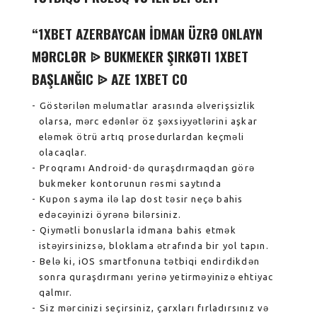
“1XBET AZERBAYCAN İDMAN ÜZRƏ ONLAYN
MƏRCLƏR ᐉ BUKMEKER ŞIRKƏTI 1XBET
BAŞLANĞIC ᐉ AZE 1XBET CO
Göstərilən məlumatlar arasında əlverişsizlik
olarsa, mərc edənlər öz şəxsiyyətlərini aşkar
eləmək ötrü artıq prosedurlardan keçməli
olacaqlar.
Proqramı Android-də quraşdırmaqdan görə
bukmeker kontorunun rəsmi saytında
Kupon sayma ilə lap dost təsir neçə bahis
edəcəyinizi öyrənə bilərsiniz.
Qiymətli bonuslarla idmana bahis etmək
istəyirsinizsə, bloklama ətrafında bir yol tapın.
Belə ki, iOS smartfonuna tətbiqi endirdikdən
sonra quraşdırmanı yerinə yetirməyinizə ehtiyac
qalmır.
Siz mərcinizi seçirsiniz, çarxları fırladırsınız və