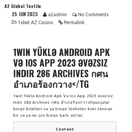
A2 Global Textile
25
JUN 2023
a2admin
No Comments
1xbet AZ Casino
Permalink
1WIN YÜKLƏ ANDROID APK
VƏ IOS APP 2023 ƏVƏZSIZ
INDIR 286 ARCHIVES กศน
อำเภอร้องกวาง</TG
1win Yüklə Android Apk Və Ios App 2023 əvəzsiz
Indir 286 Archives กศน อำเภอร้องกวาง
Oyunçular
binqo biletləri və ya binqo lövhələri kimi tanınan
bir və ya ən çox binqo kartı alırlar.
Content