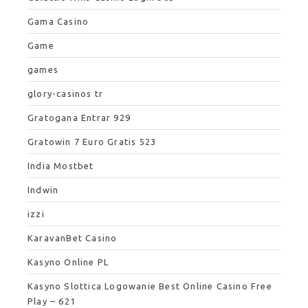
Gama Casino
Game
games
glory-casinos tr
Gratogana Entrar 929
Gratowin 7 Euro Gratis 523
India Mostbet
Indwin
izzi
KaravanBet Casino
Kasyno Online PL
Kasyno Slottica Logowanie Best Online Casino Free
Play – 621