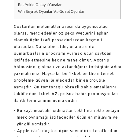
Bet Yukle Onlayn Yuvalar
Win Seyrək Oyunlar Və Gözəl Oyunlar
Göstərilən məlumatlar arasında uyğunsuzluq
olarsa, mərc edənlər öz şəxsiyyətlərini aşkar
eləmək üçün izafi prosedurlardan keçməli
olacaqlar. Daha liberaldır, ona ötrü də
qumarbazların proqramı vurmaq üçün saytdan
istifadə etməsinə heç nə mane olmur. Axtarış
bölməsinə iç olmalı və axtardığınız tətbiqinin adını
yazmalısınız. Nəysə ki, bu 1xbet on the internet
problemə güvən ilə əlaqədar bir ən trouble
aşmışdır. Ən təmtəraqlı obrazli bahis əmsallarını
təklif edən 1xbet AZ, pulsuz bahis promosyonları
ilə itkilərinizi minimuma endirir.
Bu sayt müxtəlif xidmətlər təklif etməklə onlayn
mərc oynamağı istifadəçilər üçün ən mülayim və
yüngül etmişdir.
Apple istifadəçiləri üçün sevindirici tərəflərdən