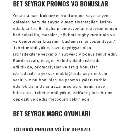
BET SEYRƏK PROMOS VƏ BONUSLAR
Onlarda həm bukmeker kontorunun saytına yeni
gələnlər, həm də saytın ölməz ziyarətçiləri iştirak
edə bilərlər. Bir daha promosyonlar müəyyən idman
hadisələri ilə, məsələn, növbəti rugby turnirinin və
ya Çempionlar Liqasının başlaması ilə toplu düşür.”
1xbet mobil yükle, təzə qeydiyyat olan
istifadəçilərə yetkin bir subyektiv bonus təklif edir.
Bundan izafi, düzgün vahid şəkildə istifadə
edildikdə, promosiyalar və artıq bonuslar
istifadəçilərə yüksək məbləğlərdə xeyir imkanı
verir. Siz bu bonusları və promosiyaları tətbiq
edərək daha daha qazanmaq ötrü mənimsəyə
bilərsiniz. 1xbet mobil yükle, istifadəçilərə bir ən
depozit və gediş metodları təklif edir.
BET SEYRƏK MƏRC OYUNLARI
TƏTBIQƏ PROLOQ VƏ İLK DEPOZIT