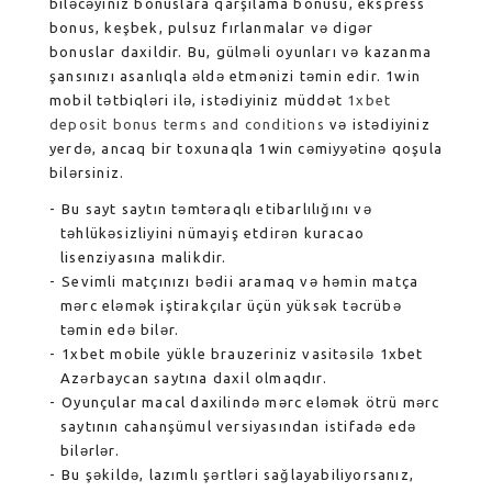
biləcəyiniz bonuslara qarşılama bonusu, ekspress
bonus, keşbek, pulsuz fırlanmalar və digər
bonuslar daxildir. Bu, gülməli oyunları və kazanma
şansınızı asanlıqla əldə etmənizi təmin edir. 1win
mobil tətbiqləri ilə, istədiyiniz müddət
1xbet
deposit bonus terms and conditions
və istədiyiniz
yerdə, ancaq bir toxunaqla 1win cəmiyyətinə qoşula
bilərsiniz.
Bu sayt saytın təmtəraqlı etibarlılığını və
təhlükəsizliyini nümayiş etdirən kuracao
lisenziyasına malikdir.
Sevimli matçınızı bədii aramaq və həmin matça
mərc eləmək iştirakçılar üçün yüksək təcrübə
təmin edə bilər.
1xbet mobile yükle brauzeriniz vasitəsilə 1xbet
Azərbaycan saytına daxil olmaqdır.
Oyunçular macal daxilində mərc eləmək ötrü mərc
saytının cahanşümul versiyasından istifadə edə
bilərlər.
Bu şəkildə, lazımlı şərtləri sağlayabiliyorsanız,