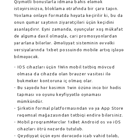
Qiymətli bonuslarla idmana bahis eləmək
istəyirsinizsə, bloklama ətrafında bir çarə tapın.
Yoxlama onlayn formatda həyata keçirilir ki, bu da
onun qumar saytının ziyarətçiləri üçün keçidini
asanlaşdırır. Eyni zamanda, oyunçular xoş mükafat
de alguma daxil olmaqla, cari promosyonlardan
yararlana bilərlər. Əməliyyat sisteminin əvvəlki
versiyalarında 1xbet possuindo mobile artıq işləyə
bilməyəcək.
IOS cihazları üçün 1Win mobil tətbiq mövcud
olmasa da cihazda olan brauzer vasitəsi ilə
bukmeker kontoruna iç olmaq olar.
Bu sayədə hər kəsimin 1win özünə incə bir hədis
tapması və oyunu keyfiyyətlə oynaması
mümkündür.
Şirkətin formal platformasından və ya App Store
rəqəmsal mağazasından tətbiqi endirə bilərsiniz.
Mobil proqramMərclər 1xBet Android os və iOS
cihazları ötrü nəzərdə tutulub.
Qeydiyyat üçün eyni dərəcədə icab vahid tələb,