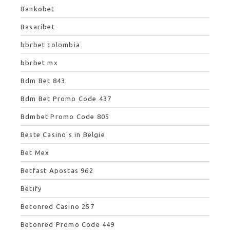
Bankobet
Basaribet
bbrbet colombia
bbrbet mx
Bdm Bet 843
Bdm Bet Promo Code 437
Bdmbet Promo Code 805
Beste Casino's in Belgie
Bet Mex
Betfast Apostas 962
Betify
Betonred Casino 257
Betonred Promo Code 449