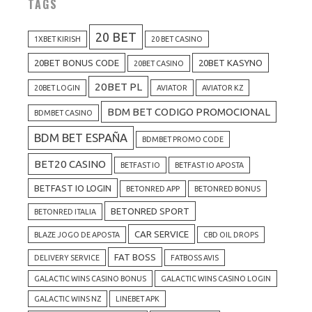
TAGS
20 BET
1XBET KIRISH
20 BET CASINO
20BET BONUS CODE
20BET KASYNO
20BET CASINO
20BET PL
20BET LOGIN
AVIATOR
AVIATOR KZ
BDM BET CODIGO PROMOCIONAL
BDMBET CASINO
BDM BET ESPAÑA
BDMBET PROMO CODE
BET20 CASINO
BETFAST IO
BETFAST IO APOSTA
BETFAST IO LOGIN
BETONRED APP
BETONRED BONUS
BETONRED SPORT
BETONRED ITALIA
CAR SERVICE
BLAZE JOGO DE APOSTA
CBD OIL DROPS
FAT BOSS
DELIVERY SERVICE
FATBOSS AVIS
GALACTIC WINS CASINO BONUS
GALACTIC WINS CASINO LOGIN
GALACTIC WINS NZ
LINEBET APK