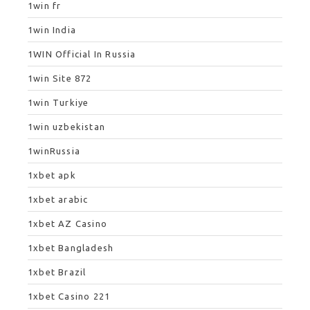
1win fr
1win India
1WIN Official In Russia
1win Site 872
1win Turkiye
1win uzbekistan
1winRussia
1xbet apk
1xbet arabic
1xbet AZ Casino
1xbet Bangladesh
1xbet Brazil
1xbet Casino 221