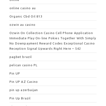
online casino au
Organic Cbd Oil 813
ozwin au casino
Ozwin On Collection Casino Cell Phone Application
Immediate Play On-line Pokies Together With Simply
No Downpayment Reward Codes Exceptional Casino
Reception Signal Upwards Right Here – 542
pagbet brazil
pelican casino PL
Pin UP
Pin UP AZ Casino
pin up azerbaijan
Pin Up Brazil