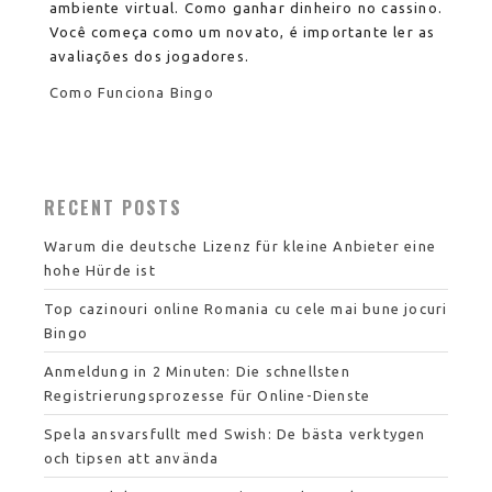
ambiente virtual. Como ganhar dinheiro no cassino.
Você começa como um novato, é importante ler as
avaliações dos jogadores.
Como Funciona Bingo
RECENT POSTS
Warum die deutsche Lizenz für kleine Anbieter eine
hohe Hürde ist
Top cazinouri online Romania cu cele mai bune jocuri
Bingo
Anmeldung in 2 Minuten: Die schnellsten
Registrierungsprozesse für Online-Dienste
Spela ansvarsfullt med Swish: De bästa verktygen
och tipsen att använda