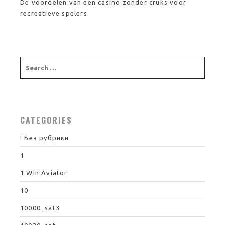
De voordelen van een casino zonder cruks voor
recreatieve spelers
CATEGORIES
! Без рубрики
1
1 Win Aviator
10
10000_sat3