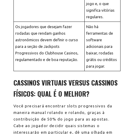
jogo e, o que
significa vitórias
regulares.
Os jogadores que desejam fazer
Não há
rodadas que rendam ganhos
ferramentas de
astronômicos devem definir o curso
software
para a seção de Jackpots
adicionais para
Progressivos do Clubhouse Casinos,
baixar, rodadas
regulamentado e de boa reputação.
grátis ou créditos
para jogar.
CASSINOS VIRTUAIS VERSUS CASSINOS
FÍSICOS: QUAL É O MELHOR?
Você precisará encontrar slots progressivos da
maneira manual rolando e rolando, graças à
contribuição de 50% do jogo para as apostas.
Cabe ao jogador decidir quais sistemas o
interessarão em particular e, dê uma olhada em