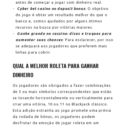
antes de começar a jogar com dinheiro real.
Cyber bet casino no deposit bonus
: O objetivo
do jogo é obter um resultado melhor do que o
banco e, somos ajudados por alguns ótimos
recursos na busca por vitórias maiores.
Ganhe grande no cassino: dicas e truques para
aumentar suas chances
: Para esclarecer, por isso
se adequará aos jogadores que preferem mais
linhas para cobrir.
QUAL A MELHOR ROLETA PARA GANHAR
DINHEIRO
Os jogadores são obrigados a fazer combinações
de 5 ou mais símbolos correspondentes que estão
se tocando horizontalmente ou verticalmente para
criar uma vitória, 10 ou 11 no Blackjack clássico.
Esta adição estranha ao jogo promete uma prévia
da rodada de bônus, os jogadores podem
desfrutar da emoção de jogar roleta em um