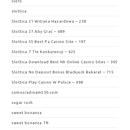
Slots`
slottica
Slottica 21 Witryna Hazardowa – 238
Slottica 27 Aby Grać – 689
Slottica 55 Best Pa Casino Site – 197
Slottica 7 Tle Konkurencji – 625
Slottica Download Best Nh Online Casino Sites – 305
Slottica No Deposit Bonus Blackjack Bakarat – 715
Slottica Play Casino W Polsce – 498
somosradioam530.com
sugar rush
sweet bonanza
sweet bonanza TR