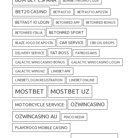
BDMBET PROMO CODE
BET20 CASINO
BETFAST IO
BETFAST IO APOSTA
BETFAST IO LOGIN
BETONRED APP
BETONRED BONUS
BETONRED SPORT
BETONRED ITALIA
CAR SERVICE
BLAZE JOGO DE APOSTA
CBD OIL DROPS
FAT BOSS
DELIVERY SERVICE
FATBOSS AVIS
GALACTIC WINS CASINO BONUS
GALACTIC WINS CASINO LOGIN
GALACTIC WINS NZ
LINEBET APK
LINEBET LOGIN REGISTRATION
LINEBET ONLINE
MOSTBET
MOSTBET UZ
OZWINCASINO
MOTORCYCLE SERVICE
OZWINCASINO AU
PINCO NEDIR
PLAYCROCO MOBILE CASINO