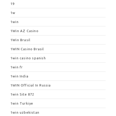
19
1w
1win
1Win AZ Casino
1Win Brasil
1WIN Casino Brasil
1win casino spanish
1win fr
1win India
1WIN Official In Russia
1win Site 872
1win Turkiye
1win uzbekistan