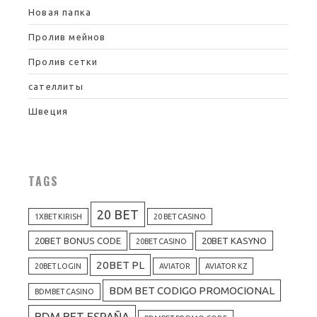
Новая папка
Пролив мейнов
Пролив сетки
сателлиты
Швеция
TAGS
20 BET
1XBET KIRISH
20 BET CASINO
20BET BONUS CODE
20BET KASYNO
20BET CASINO
20BET PL
20BET LOGIN
AVIATOR
AVIATOR KZ
BDM BET CODIGO PROMOCIONAL
BDMBET CASINO
BDM BET ESPAÑA