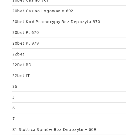
20bet Casino Logowanie 692
20bet Kod Promocyjny Bez Depozytu 970
20bet Pl 670
20bet Pl 979
22bet
22Bet BD
22bet IT
26
3
6
7
81 Slottica Spinów Bez Depozytu – 609