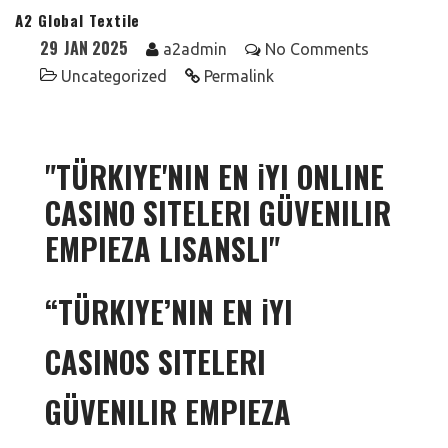
A2 Global Textile
29
JAN 2025
a2admin
No Comments
Uncategorized
Permalink
"TÜRKIYE'NIN EN İYI ONLINE
CASINO SITELERI GÜVENILIR
EMPIEZA LISANSLI"
“TÜRKIYE’NIN EN İYI
CASINOS SITELERI
GÜVENILIR EMPIEZA