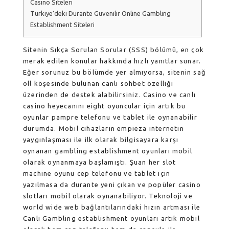
Casino Siteleri
Türkiye’deki Durante Güvenilir Online Gambling
Establishment Siteleri
Sitenin Sıkça Sorulan Sorular (SSS) bölümü, en çok
merak edilen konular hakkında hızlı yanıtlar sunar.
Eğer sorunuz bu bölümde yer almıyorsa, sitenin sağ
oll köşesinde bulunan canlı sohbet özelliği
üzerinden de destek alabilirsiniz. Casino ve canlı
casino heyecanını eight oyuncular için artık bu
oyunlar pampre telefonu ve tablet ile oynanabilir
durumda. Mobil cihazların empieza internetin
yaygınlaşması ile ilk olarak bilgisayara karşı
oynanan gambling establishment oyunları mobil
olarak oynanmaya başlamıştı. Şuan her slot
machine oyunu cep telefonu ve tablet için
yazılmasa da durante yeni çıkan ve popüler casino
slotları mobil olarak oynanabiliyor. Teknoloji ve
world wide web bağlantılarındaki hızın artması ile
Canlı Gambling establishment oyunları artık mobil