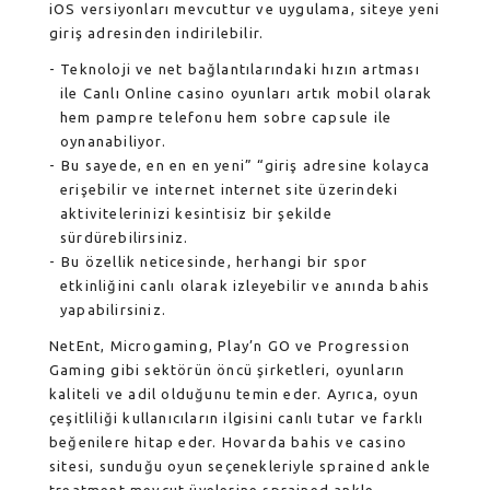
iOS versiyonları mevcuttur ve uygulama, siteye yeni
giriş adresinden indirilebilir.
Teknoloji ve net bağlantılarındaki hızın artması
ile Canlı Online casino oyunları artık mobil olarak
hem pampre telefonu hem sobre capsule ile
oynanabiliyor.
Bu sayede, en en en yeni” “giriş adresine kolayca
erişebilir ve internet internet site üzerindeki
aktivitelerinizi kesintisiz bir şekilde
sürdürebilirsiniz.
Bu özellik neticesinde, herhangi bir spor
etkinliğini canlı olarak izleyebilir ve anında bahis
yapabilirsiniz.
NetEnt, Microgaming, Play’n GO ve Progression
Gaming gibi sektörün öncü şirketleri, oyunların
kaliteli ve adil olduğunu temin eder. Ayrıca, oyun
çeşitliliği kullanıcıların ilgisini canlı tutar ve farklı
beğenilere hitap eder. Hovarda bahis ve casino
sitesi, sunduğu oyun seçenekleriyle sprained ankle