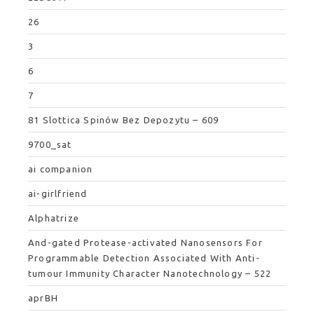
26
3
6
7
81 Slottica Spinów Bez Depozytu – 609
9700_sat
ai companion
ai-girlfriend
Alphatrize
And-gated Protease-activated Nanosensors For
Programmable Detection Associated With Anti-
tumour Immunity Character Nanotechnology – 522
aprBH