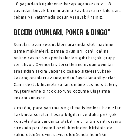
18 yaşından küçükseniz hesap açamazsınız. 18
yaşından büyük birinin adına kayıt açsanız bile para
çekme ve yatırmada sorun yaşayabilirsiniz.
BECERI OYUNLARI, POKER & BINGO”
Sunulan oyun seçenekleri arasında slot machine
game makineleri, zaman oyunları, canlı online
online casino ve spor bahisleri gibi birçok grupp
yer alıyor. Oyuncular, tercihlerine uygun oyunlar
arasından seçim yaparak casino siteleri yüksek
kazanç oranları avantajından faydalanabiliyorlar.
Canlı destek hizmeti sunan on line casino siteleri,
müşterilerine birçok sorunu çözüme ulaştırma
imkanı sunuyor.
Örneğin, para yatırma ve çekme işlemleri, bonuslar
hakkında sorular, hesap bilgileri ve daha pek çok
konuyla ilgili yardımcı olabilirler. İyi bir canlı casino
sitesinin por önemli özelliklerinden birisinin de
sahip olduğu oyun sayısı olduğunda hemfikir