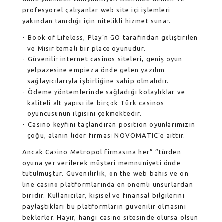
profesyonel çalışanlar web site içi işlemleri
yakından tanıdığı için nitelikli hizmet sunar.
Book of Lifeless, Play’n GO tarafından geliştirilen
ve Mısır temalı bir place oyunudur.
Güvenilir internet casinos siteleri, geniş oyun
yelpazesine empieza önde gelen yazılım
sağlayıcılarıyla işbirliğine sahip olmalıdır.
Ödeme yöntemlerinde sağladığı kolaylıklar ve
kaliteli alt yapısı ile birçok Türk casinos
oyuncusunun ilgisini çekmektedir.
Casino keyfini taçlandıran position oyunlarımızın
çoğu, alanın lider firması NOVOMATIC’e aittir.
Ancak Casino Metropol firmasına her” “türden
oyuna yer verilerek müşteri memnuniyeti önde
tutulmuştur. Güvenilirlik, on the web bahis ve on
line casino platformlarında en önemli unsurlardan
biridir. Kullanıcılar, kişisel ve finansal bilgilerini
paylaştıkları bu platformların güvenilir olmasını
beklerler. Hayır, hangi casino sitesinde olursa olsun