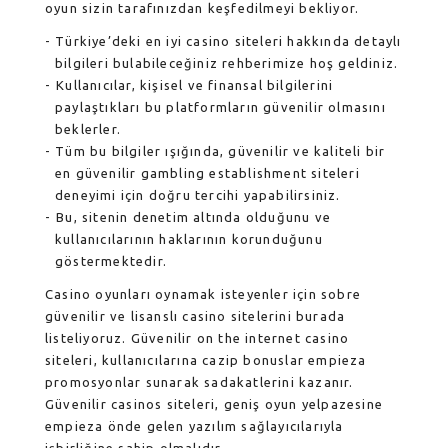
oyun sizin tarafınızdan keşfedilmeyi bekliyor.
Türkiye’deki en iyi casino siteleri hakkında detaylı
bilgileri bulabileceğiniz rehberimize hoş geldiniz.
Kullanıcılar, kişisel ve finansal bilgilerini
paylaştıkları bu platformların güvenilir olmasını
beklerler.
Tüm bu bilgiler ışığında, güvenilir ve kaliteli bir
en güvenilir gambling establishment siteleri
deneyimi için doğru tercihi yapabilirsiniz.
Bu, sitenin denetim altında olduğunu ve
kullanıcılarının haklarının korunduğunu
göstermektedir.
Casino oyunları oynamak isteyenler için sobre
güvenilir ve lisanslı casino sitelerini burada
listeliyoruz. Güvenilir on the internet casino
siteleri, kullanıcılarına cazip bonuslar empieza
promosyonlar sunarak sadakatlerini kazanır.
Güvenilir casinos siteleri, geniş oyun yelpazesine
empieza önde gelen yazılım sağlayıcılarıyla