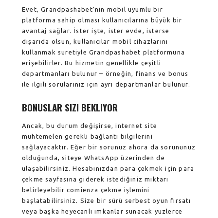
Evet, Grandpashabet’nin mobil uyumlu bir
platforma sahip olması kullanıcılarına büyük bir
avantaj sağlar. İster işte, ister evde, isterse
dışarıda olsun, kullanıcılar mobil cihazlarını
kullanmak suretiyle Grandpashabet platformuna
erişebilirler. Bu hizmetin genellikle çeşitli
departmanları bulunur – örneğin, finans ve bonus
ile ilgili sorularınız için ayrı departmanlar bulunur.
BONUSLAR SIZI BEKLIYOR
Ancak, bu durum değişirse, internet site
muhtemelen gerekli bağlantı bilgilerini
sağlayacaktır. Eğer bir sorunuz ahora da sorununuz
olduğunda, siteye WhatsApp üzerinden de
ulaşabilirsiniz. Hesabınızdan para çekmek için para
çekme sayfasına giderek istediğiniz miktarı
belirleyebilir comienza çekme işlemini
başlatabilirsiniz. Size bir sürü serbest oyun fırsatı
veya başka heyecanlı imkanlar sunacak yüzlerce