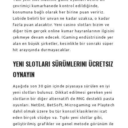
çevrimiçi kumarhanede kontrol edildiğinde,
konumuna bağlı olarak her birine puan veririz.
Lobide belirli bir unvan ne kadar uzaksa, o kadar
fazla puan alacaktır. Yeni casino slotları bizim ve
diğer tüm gerçek online kumar hayranlarının ilgisini
çekmeye devam edecek. IGaming endüstrisinde yer
alan en büyük şirketler, kesinlikle bir sonraki süper
hit arayışında durmayacaklar.
YENI SLOTLARI SÜRÜMLERINI ÜCRETSIZ
OYNAYIN
Aşağıda son 30 gün içinde piyasaya sürülen en iyi
yeni slotları bulunuz. Dikkat edilmesi gereken yeni
slotların bir diğer alternatifi de RNG destekli pasta
oyunları. NetEnt, BetSoft, Microgaming ve Playtech
dahil olmak üzere bu tür konsol klasiklerini icat
eden birçok stüdyo va. Tıpkı yeni slotlar gibi,
geliştirilmiş grafikler ve genel metode görünüm ile