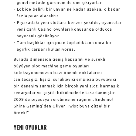
genel metode görünüm ile öne çıkıyorlar.
Lobide belirli bir unvan ne kadar uzaksa, o kadar
fazla puan alacaktır.
Piyasadaki yeni slotlara benzer şekilde, oyuncular
yeni Canlı Casino oyunları konusunda oldukça
heyecanlı görünüyor.
Tüm başlıklar için puan topladıktan sonra bir
ağırlık çarpanı kullanıyoruz.
Burada dimension geniş kapsamlı ve sürekli
büyüyen slot machine game oyunları
koleksiyonumuzun bazı önemli noktalarını
tanıtacağız. Eşsiz, sürükleyici empieza büyüleyici
bir deneyim sunmak için birçok yeni slot, karmaşık
senaryolar ve çeşitli bükülmelerle tasarlanmıştır.
2009’da piyasaya sürülmesine rağmen, Endemol
Shine Gaming’den Oliver Twist buna güzel bir
örnek!”
YENI OYUNLAR