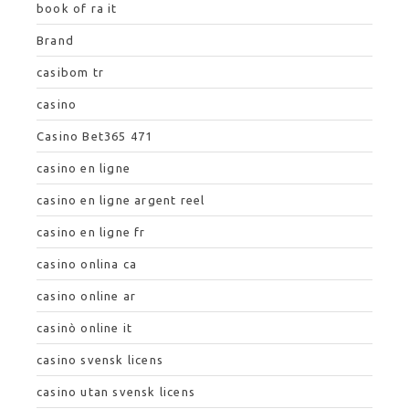
book of ra it
Brand
casibom tr
casino
Casino Bet365 471
casino en ligne
casino en ligne argent reel
casino en ligne fr
casino onlina ca
casino online ar
casinò online it
casino svensk licens
casino utan svensk licens