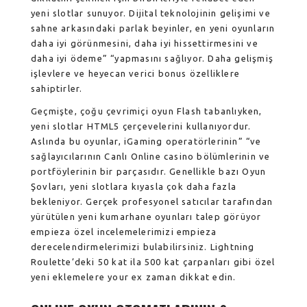
yeni slotlar sunuyor. Dijital teknolojinin gelişimi ve
sahne arkasındaki parlak beyinler, en yeni oyunların
daha iyi görünmesini, daha iyi hissettirmesini ve
daha iyi ödeme” “yapmasını sağlıyor. Daha gelişmiş
işlevlere ve heyecan verici bonus özelliklere
sahiptirler.
Geçmişte, çoğu çevrimiçi oyun Flash tabanlıyken,
yeni slotlar HTML5 çerçevelerini kullanıyordur.
Aslında bu oyunlar, iGaming operatörlerinin” “ve
sağlayıcılarının Canlı Online casino bölümlerinin ve
portföylerinin bir parçasıdır. Genellikle bazı Oyun
Şovları, yeni slotlara kıyasla çok daha fazla
bekleniyor. Gerçek profesyonel satıcılar tarafından
yürütülen yeni kumarhane oyunları talep görüyor
empieza özel incelemelerimizi empieza
derecelendirmelerimizi bulabilirsiniz. Lightning
Roulette’deki 50 kat ila 500 kat çarpanları gibi özel
yeni eklemelere your ex zaman dikkat edin.