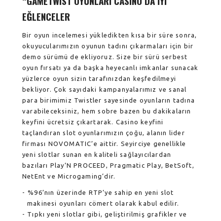
“GAMETWIST OYUNLARI CASINO’DA IYI
EĞLENCELER
Bir oyun incelemesi yükledikten kısa bir süre sonra,
okuyucularımızın oyunun tadını çıkarmaları için bir
demo sürümü de ekliyoruz. Size bir sürü serbest
oyun fırsatı ya da başka heyecanlı imkanlar sunacak
yüzlerce oyun sizin tarafınızdan keşfedilmeyi
bekliyor. Çok sayıdaki kampanyalarımız ve sanal
para birimimiz Twistler sayesinde oyunların tadına
varabileceksiniz, hem sobre bazen bu dakikaların
keyfini ücretsiz çıkartarak. Casino keyfini
taçlandıran slot oyunlarımızın çoğu, alanın lider
firması NOVOMATIC’e aittir. Seyirciye genellikle
yeni slotlar sunan en kaliteli sağlayıcılardan
bazıları Play’N PROCEED, Pragmatic Play, BetSoft,
NetEnt ve Microgaming’dir.
%96’nın üzerinde RTP’ye sahip en yeni slot
makinesi oyunları cömert olarak kabul edilir.
Tıpkı yeni slotlar gibi, geliştirilmiş grafikler ve