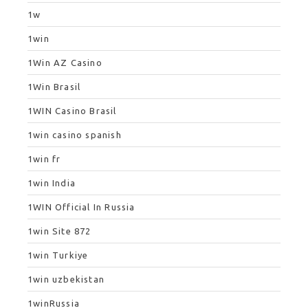
1w
1win
1Win AZ Casino
1Win Brasil
1WIN Casino Brasil
1win casino spanish
1win fr
1win India
1WIN Official In Russia
1win Site 872
1win Turkiye
1win uzbekistan
1winRussia