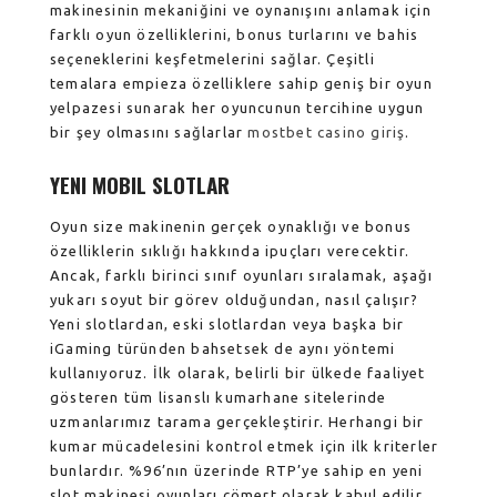
makinesinin mekaniğini ve oynanışını anlamak için
farklı oyun özelliklerini, bonus turlarını ve bahis
seçeneklerini keşfetmelerini sağlar. Çeşitli
temalara empieza özelliklere sahip geniş bir oyun
yelpazesi sunarak her oyuncunun tercihine uygun
bir şey olmasını sağlarlar
mostbet casino giriş
.
YENI MOBIL SLOTLAR
Oyun size makinenin gerçek oynaklığı ve bonus
özelliklerin sıklığı hakkında ipuçları verecektir.
Ancak, farklı birinci sınıf oyunları sıralamak, aşağı
yukarı soyut bir görev olduğundan, nasıl çalışır?
Yeni slotlardan, eski slotlardan veya başka bir
iGaming türünden bahsetsek de aynı yöntemi
kullanıyoruz. İlk olarak, belirli bir ülkede faaliyet
gösteren tüm lisanslı kumarhane sitelerinde
uzmanlarımız tarama gerçekleştirir. Herhangi bir
kumar mücadelesini kontrol etmek için ilk kriterler
bunlardır. %96’nın üzerinde RTP’ye sahip en yeni
slot makinesi oyunları cömert olarak kabul edilir.