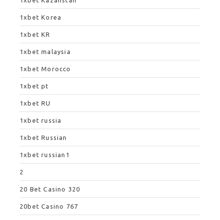
1xbet Kazahstan
1xbet Korea
1xbet KR
1xbet malaysia
1xbet Morocco
1xbet pt
1xbet RU
1xbet russia
1xbet Russian
1xbet russian1
2
20 Bet Casino 320
20bet Casino 767