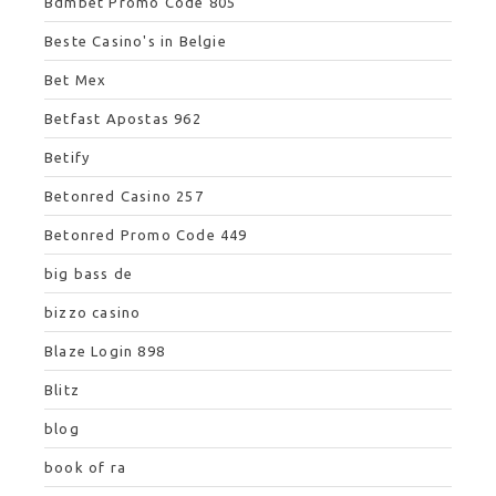
Bdmbet Promo Code 805
Beste Casino's in Belgie
Bet Mex
Betfast Apostas 962
Betify
Betonred Casino 257
Betonred Promo Code 449
big bass de
bizzo casino
Blaze Login 898
Blitz
blog
book of ra