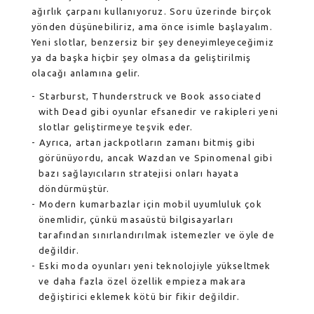
ağırlık çarpanı kullanıyoruz. Soru üzerinde birçok
yönden düşünebiliriz, ama önce isimle başlayalım.
Yeni slotlar, benzersiz bir şey deneyimleyeceğimiz
ya da başka hiçbir şey olmasa da geliştirilmiş
olacağı anlamına gelir.
Starburst, Thunderstruck ve Book associated
with Dead gibi oyunlar efsanedir ve rakipleri yeni
slotlar geliştirmeye teşvik eder.
Ayrıca, artan jackpotların zamanı bitmiş gibi
görünüyordu, ancak Wazdan ve Spinomenal gibi
bazı sağlayıcıların stratejisi onları hayata
döndürmüştür.
Modern kumarbazlar için mobil uyumluluk çok
önemlidir, çünkü masaüstü bilgisayarları
tarafından sınırlandırılmak istemezler ve öyle de
değildir.
Eski moda oyunları yeni teknolojiyle yükseltmek
ve daha fazla özel özellik empieza makara
değiştirici eklemek kötü bir fikir değildir.