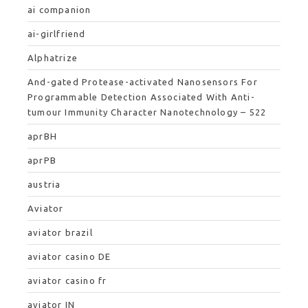
ai companion
ai-girlfriend
Alphatrize
And-gated Protease-activated Nanosensors For
Programmable Detection Associated With Anti-
tumour Immunity Character Nanotechnology – 522
aprBH
aprPB
austria
Aviator
aviator brazil
aviator casino DE
aviator casino fr
aviator IN