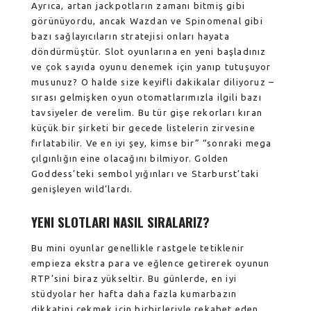
Ayrıca, artan jackpotların zamanı bitmiş gibi
görünüyordu, ancak Wazdan ve Spinomenal gibi
bazı sağlayıcıların stratejisi onları hayata
döndürmüştür. Slot oyunlarına en yeni başladınız
ve çok sayıda oyunu denemek için yanıp tutuşuyor
musunuz? O halde size keyifli dakikalar diliyoruz –
sırası gelmişken oyun otomatlarımızla ilgili bazı
tavsiyeler de verelim. Bu tür gişe rekorları kıran
küçük bir şirketi bir gecede listelerin zirvesine
fırlatabilir. Ve en iyi şey, kimse bir” “sonraki mega
çılgınlığın eine olacağını bilmiyor. Golden
Goddess’teki sembol yığınları ve Starburst’taki
genişleyen wild’lardı.
YENI SLOTLARI NASIL SIRALARIZ?
Bu mini oyunlar genellikle rastgele tetiklenir
empieza ekstra para ve eğlence getirerek oyunun
RTP’sini biraz yükseltir. Bu günlerde, en iyi
stüdyolar her hafta daha fazla kumarbazın
dikkatini çekmek için birbirleriyle rekabet eden