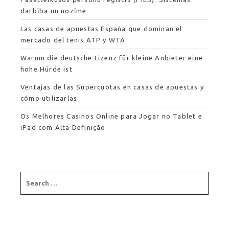
darbība un nozīme
Las casas de apuestas España que dominan el
mercado del tenis ATP y WTA
Warum die deutsche Lizenz für kleine Anbieter eine
hohe Hürde ist
Ventajas de las Supercuotas en casas de apuestas y
cómo utilizarlas
Os Melhores Casinos Online para Jogar no Tablet e
iPad com Alta Definição