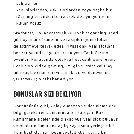
sahiptirler.
Yeni slotlardan, eski slotlardan veya başka bir
iGaming türünden bahsetsek de aynı yöntemi
kullanıyoruz.
Starburst, Thunderstruck ve Book regarding Dead
gibi oyunlar efsanedir ve rakipleri yeni slotlar
geliştirmeye teşvik eder. Piyasadaki yeni slotlara
benzer şekilde, oyuncular en yeni Canlı Casino
oyunları konusunda oldukça heyecanlı görünüyor.
Evolution Video gaming, Ezugi ve Practical Play
gibi sağlayıcılar, en iyi canlı krupiye deneyimini
yaşatmak için rekabet ediyor.
BONUSLAR SIZI BEKLIYOR
Gördüğünüz gibi, kolay olmayan ve derinlemesine
bilgi gerektiren zamanında bir süreçtir. Bazı
kumarhane sitelerinde birkaç yüz yeni slot bulunur
ve bunların tümü ana açılış sayfasına yerleştirilir!
Tüm başlıklar için puan topladıktan sonra bir