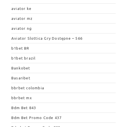
aviator ke
aviator mz
aviator ng
Aviator Slottica Gry Dostępne – 566
b1bet BR
b1bet brazil
Bankobet
Basaribet
bbrbet colombia
bbrbet mx
Bdm Bet 843
Bdm Bet Promo Code 437