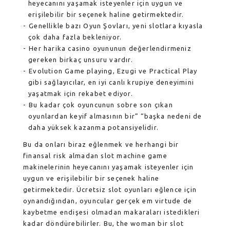
heyecanını yaşamak isteyenler için uygun ve
erişilebilir bir seçenek haline getirmektedir.
Genellikle bazı Oyun Şovları, yeni slotlara kıyasla
çok daha fazla bekleniyor.
Her harika casino oyununun değerlendirmeniz
gereken birkaç unsuru vardır.
Evolution Game playing, Ezugi ve Practical Play
gibi sağlayıcılar, en iyi canlı krupiye deneyimini
yaşatmak için rekabet ediyor.
Bu kadar çok oyuncunun sobre son çıkan
oyunlardan keyif almasının bir” “başka nedeni de
daha yüksek kazanma potansiyelidir.
Bu da onları biraz eğlenmek ve herhangi bir
finansal risk almadan slot machine game
makinelerinin heyecanını yaşamak isteyenler için
uygun ve erişilebilir bir seçenek haline
getirmektedir. Ücretsiz slot oyunları eğlence için
oynandığından, oyuncular gerçek em virtude de
kaybetme endişesi olmadan makaraları istedikleri
kadar döndürebilirler. Bu, the woman bir slot