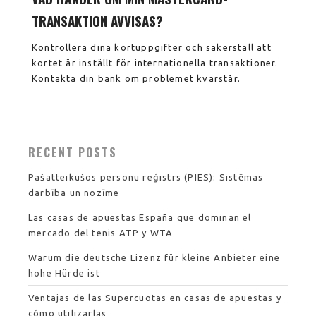
TRANSAKTION AVVISAS?
Kontrollera dina kortuppgifter och säkerställ att
kortet är inställt för internationella transaktioner.
Kontakta din bank om problemet kvarstår.
RECENT POSTS
Pašatteikušos personu reģistrs (PIES): Sistēmas
darbība un nozīme
Las casas de apuestas España que dominan el
mercado del tenis ATP y WTA
Warum die deutsche Lizenz für kleine Anbieter eine
hohe Hürde ist
Ventajas de las Supercuotas en casas de apuestas y
cómo utilizarlas