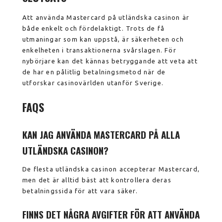
Att använda Mastercard på utländska casinon är
både enkelt och fördelaktigt. Trots de få
utmaningar som kan uppstå, är säkerheten och
enkelheten i transaktionerna svårslagen. För
nybörjare kan det kännas betryggande att veta att
de har en pålitlig betalningsmetod när de
utforskar casinovärlden utanför Sverige.
FAQS
KAN JAG ANVÄNDA MASTERCARD PÅ ALLA
UTLÄNDSKA CASINON?
De flesta utländska casinon accepterar Mastercard,
men det är alltid bäst att kontrollera deras
betalningssida för att vara säker.
FINNS DET NÅGRA AVGIFTER FÖR ATT ANVÄNDA