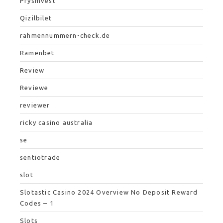
Prysmvest
Qizilbilet
rahmennummern-check.de
Ramenbet
Review
Reviewe
reviewer
ricky casino australia
se
sentiotrade
slot
Slotastic Casino 2024 Overview No Deposit Reward
Codes – 1
Slots