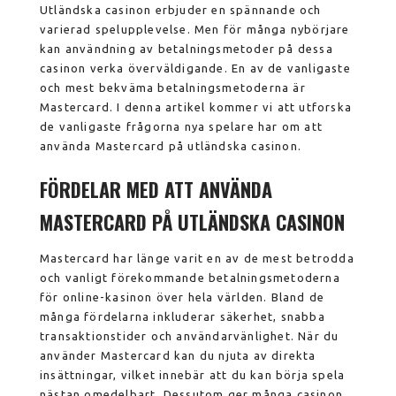
Utländska casinon erbjuder en spännande och
varierad spelupplevelse. Men för många nybörjare
kan användning av betalningsmetoder på dessa
casinon verka överväldigande. En av de vanligaste
och mest bekväma betalningsmetoderna är
Mastercard. I denna artikel kommer vi att utforska
de vanligaste frågorna nya spelare har om att
använda Mastercard på utländska casinon.
FÖRDELAR MED ATT ANVÄNDA
MASTERCARD PÅ UTLÄNDSKA CASINON
Mastercard har länge varit en av de mest betrodda
och vanligt förekommande betalningsmetoderna
för online-kasinon över hela världen. Bland de
många fördelarna inkluderar säkerhet, snabba
transaktionstider och användarvänlighet. När du
använder Mastercard kan du njuta av direkta
insättningar, vilket innebär att du kan börja spela
nästan omedelbart. Dessutom ger många casinon