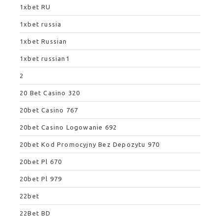
1xbet RU
1xbet russia
1xbet Russian
1xbet russian1
2
20 Bet Casino 320
20bet Casino 767
20bet Casino Logowanie 692
20bet Kod Promocyjny Bez Depozytu 970
20bet Pl 670
20bet Pl 979
22bet
22Bet BD