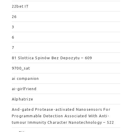
22bet IT
26
3
6
7
81 Slottica Spinów Bez Depozytu – 609
9700_sat
ai companion
ai-girlfriend
Alphatrize
And-gated Protease-activated Nanosensors For
Programmable Detection Associated With Anti-
tumour Immunity Character Nanotechnology – 522