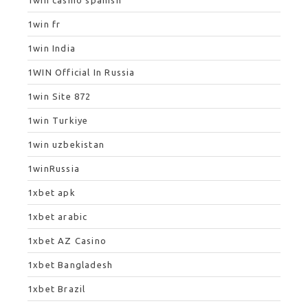
1win casino spanish
1win fr
1win India
1WIN Official In Russia
1win Site 872
1win Turkiye
1win uzbekistan
1winRussia
1xbet apk
1xbet arabic
1xbet AZ Casino
1xbet Bangladesh
1xbet Brazil