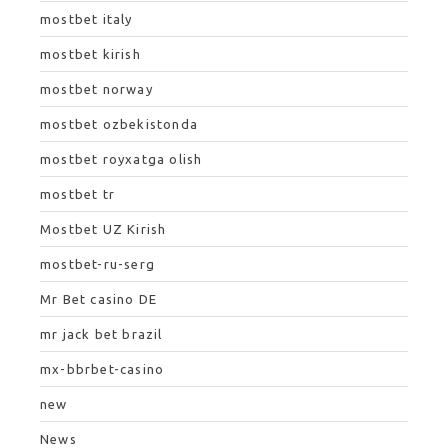
mostbet italy
mostbet kirish
mostbet norway
mostbet ozbekistonda
mostbet royxatga olish
mostbet tr
Mostbet UZ Kirish
mostbet-ru-serg
Mr Bet casino DE
mr jack bet brazil
mx-bbrbet-casino
new
News