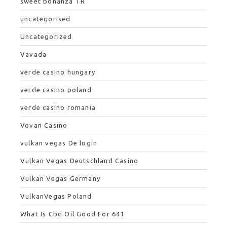
sweet bonanza TR
uncategorised
Uncategorized
Vavada
verde casino hungary
verde casino poland
verde casino romania
Vovan Casino
vulkan vegas De login
Vulkan Vegas Deutschland Casino
Vulkan Vegas Germany
VulkanVegas Poland
What Is Cbd Oil Good For 641