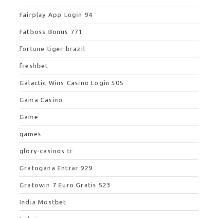
Fairplay App Login 94
Fatboss Bonus 771
fortune tiger brazil
freshbet
Galactic Wins Casino Login 505
Gama Casino
Game
games
glory-casinos tr
Gratogana Entrar 929
Gratowin 7 Euro Gratis 523
India Mostbet