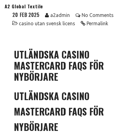
A2 Global Textile
20
FEB 2025
a2admin
No Comments
casino utan svensk licens
Permalink
UTLÄNDSKA CASINO
MASTERCARD FAQS FÖR
NYBÖRJARE
UTLÄNDSKA CASINO
MASTERCARD FAQS FÖR
NYBÖRJARE