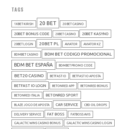
TAGS
20 BET
1XBET KIRISH
20 BET CASINO
20BET BONUS CODE
20BET KASYNO
20BET CASINO
20BET PL
20BET LOGIN
AVIATOR
AVIATOR KZ
BDM BET CODIGO PROMOCIONAL
BDMBET CASINO
BDM BET ESPAÑA
BDMBET PROMO CODE
BET20 CASINO
BETFAST IO
BETFAST IO APOSTA
BETFAST IO LOGIN
BETONRED APP
BETONRED BONUS
BETONRED SPORT
BETONRED ITALIA
CAR SERVICE
BLAZE JOGO DE APOSTA
CBD OIL DROPS
FAT BOSS
DELIVERY SERVICE
FATBOSS AVIS
GALACTIC WINS CASINO BONUS
GALACTIC WINS CASINO LOGIN