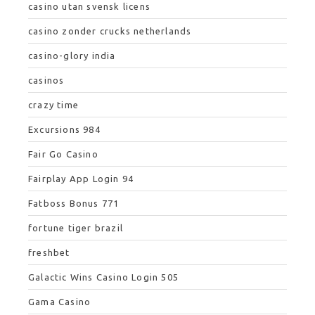
casino utan svensk licens
casino zonder crucks netherlands
casino-glory india
casinos
crazy time
Excursions 984
Fair Go Casino
Fairplay App Login 94
Fatboss Bonus 771
fortune tiger brazil
freshbet
Galactic Wins Casino Login 505
Gama Casino