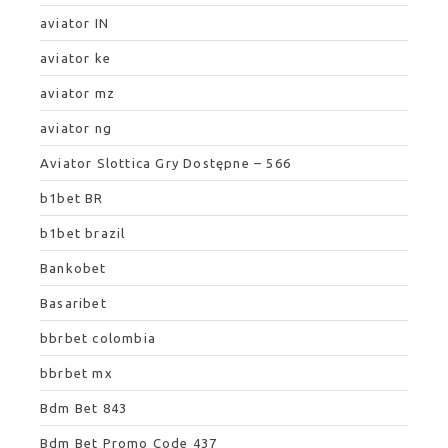
aviator IN
aviator ke
aviator mz
aviator ng
Aviator Slottica Gry Dostępne – 566
b1bet BR
b1bet brazil
Bankobet
Basaribet
bbrbet colombia
bbrbet mx
Bdm Bet 843
Bdm Bet Promo Code 437