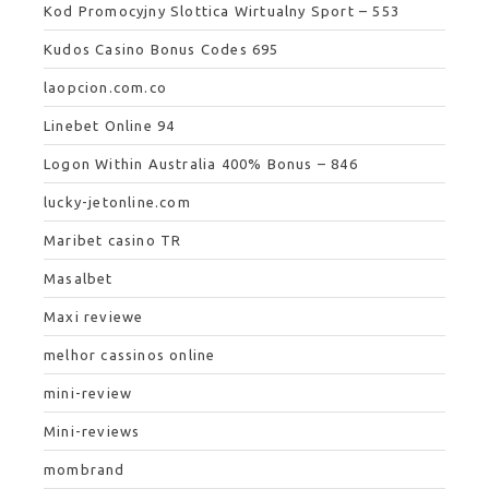
Kod Promocyjny Slottica Wirtualny Sport – 553
Kudos Casino Bonus Codes 695
laopcion.com.co
Linebet Online 94
Logon Within Australia 400% Bonus – 846
lucky-jetonline.com
Maribet casino TR
Masalbet
Maxi reviewe
melhor cassinos online
mini-review
Mini-reviews
mombrand