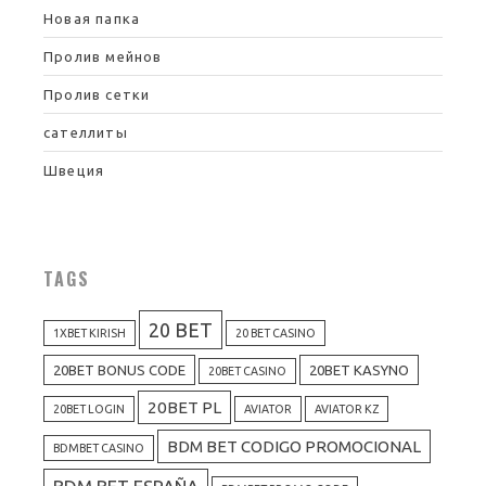
Новая папка
Пролив мейнов
Пролив сетки
сателлиты
Швеция
TAGS
20 BET
1XBET KIRISH
20 BET CASINO
20BET BONUS CODE
20BET KASYNO
20BET CASINO
20BET PL
20BET LOGIN
AVIATOR
AVIATOR KZ
BDM BET CODIGO PROMOCIONAL
BDMBET CASINO