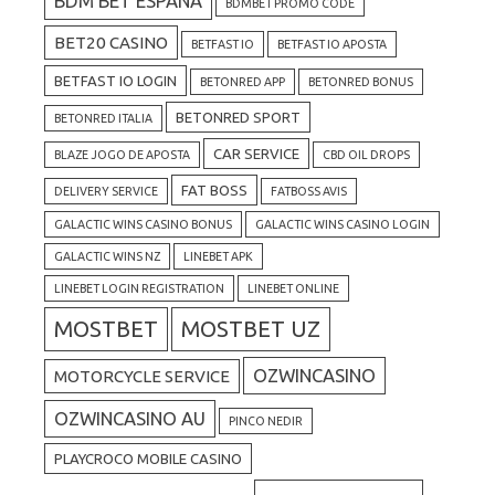
BDM BET ESPAÑA
BDMBET PROMO CODE
BET20 CASINO
BETFAST IO
BETFAST IO APOSTA
BETFAST IO LOGIN
BETONRED APP
BETONRED BONUS
BETONRED SPORT
BETONRED ITALIA
CAR SERVICE
BLAZE JOGO DE APOSTA
CBD OIL DROPS
FAT BOSS
DELIVERY SERVICE
FATBOSS AVIS
GALACTIC WINS CASINO BONUS
GALACTIC WINS CASINO LOGIN
GALACTIC WINS NZ
LINEBET APK
LINEBET LOGIN REGISTRATION
LINEBET ONLINE
MOSTBET
MOSTBET UZ
OZWINCASINO
MOTORCYCLE SERVICE
OZWINCASINO AU
PINCO NEDIR
PLAYCROCO MOBILE CASINO