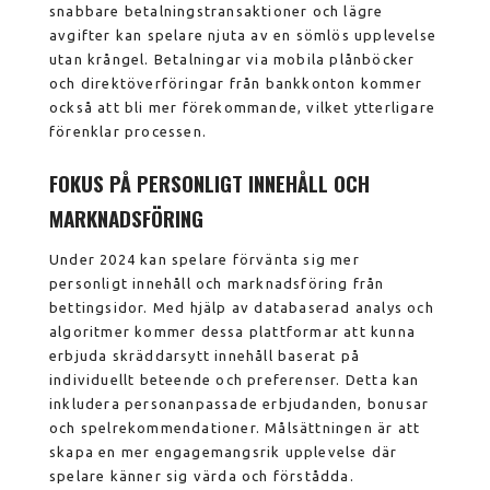
snabbare betalningstransaktioner och lägre
avgifter kan spelare njuta av en sömlös upplevelse
utan krångel. Betalningar via mobila plånböcker
och direktöverföringar från bankkonton kommer
också att bli mer förekommande, vilket ytterligare
förenklar processen.
FOKUS PÅ PERSONLIGT INNEHÅLL OCH
MARKNADSFÖRING
Under 2024 kan spelare förvänta sig mer
personligt innehåll och marknadsföring från
bettingsidor. Med hjälp av databaserad analys och
algoritmer kommer dessa plattformar att kunna
erbjuda skräddarsytt innehåll baserat på
individuellt beteende och preferenser. Detta kan
inkludera personanpassade erbjudanden, bonusar
och spelrekommendationer. Målsättningen är att
skapa en mer engagemangsrik upplevelse där
spelare känner sig värda och förstådda.