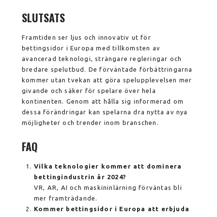
SLUTSATS
Framtiden ser ljus och innovativ ut för
bettingsidor i Europa med tillkomsten av
avancerad teknologi, strängare regleringar och
bredare spelutbud. De förväntade förbättringarna
kommer utan tvekan att göra spelupplevelsen mer
givande och säker för spelare över hela
kontinenten. Genom att hålla sig informerad om
dessa förändringar kan spelarna dra nytta av nya
möjligheter och trender inom branschen.
FAQ
Vilka teknologier kommer att dominera
bettingindustrin år 2024?
VR, AR, AI och maskininlärning förväntas bli
mer framträdande.
Kommer bettingsidor i Europa att erbjuda