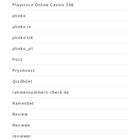
Playcroco Online Casino 548
plinko
plinko in
plinko UK
plinko_pl
Post
Prysmvest
Qizilbilet
rahmennummern-check.de
Ramenbet
Review
Reviewe
reviewer