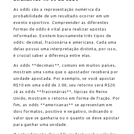
As odds são a representação numérica da
probabilidade de um resultado ocorrer em um
evento esportivo. Compreender as diferentes
formas de odds é vital para realizar apostas
informadas. Existem basicamente três tipos de
odds: decimal, fracionária e americana. Cada uma
delas possui uma interpretação distinta, por isso,
é crucial saber a diferença entre elas.
As odds **decimais**, comuns em muitos países,
mostram uma soma que o apostador receberá por
unidade apostada. Por exemplo, se você apostar
R$10 em uma odd de 2.00, seu retorno será R$20.
Já as odds **fracionárias**, típicas do Reino
Unido, mostram o retorno em forma de fração. Por
fim, as odds **americanas** se apresentam em
dois formatos, positivo e negativo, indicando o
valor que se ganharia ou o quanto se deve apostar
para ganhar uma unidade.