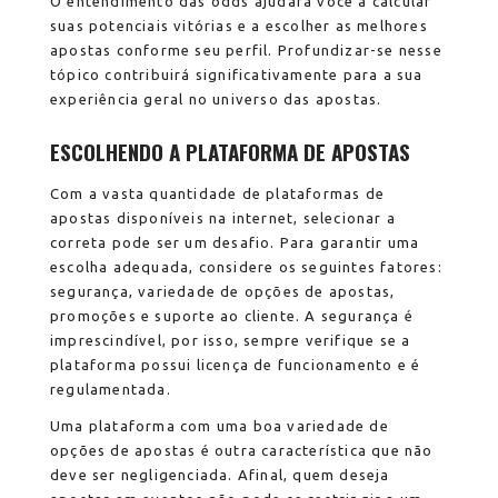
O entendimento das odds ajudará você a calcular
suas potenciais vitórias e a escolher as melhores
apostas conforme seu perfil. Profundizar-se nesse
tópico contribuirá significativamente para a sua
experiência geral no universo das apostas.
ESCOLHENDO A PLATAFORMA DE APOSTAS
Com a vasta quantidade de plataformas de
apostas disponíveis na internet, selecionar a
correta pode ser um desafio. Para garantir uma
escolha adequada, considere os seguintes fatores:
segurança, variedade de opções de apostas,
promoções e suporte ao cliente. A segurança é
imprescindível, por isso, sempre verifique se a
plataforma possui licença de funcionamento e é
regulamentada.
Uma plataforma com uma boa variedade de
opções de apostas é outra característica que não
deve ser negligenciada. Afinal, quem deseja