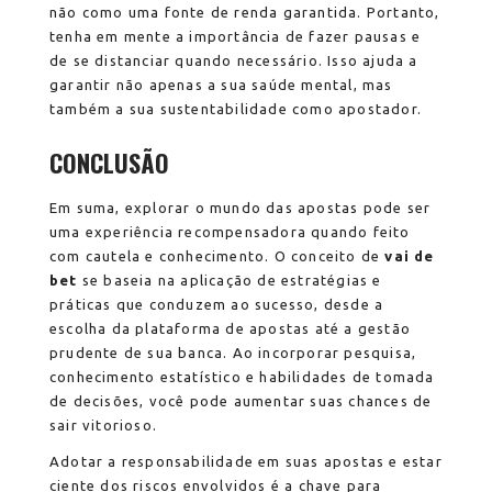
não como uma fonte de renda garantida. Portanto,
tenha em mente a importância de fazer pausas e
de se distanciar quando necessário. Isso ajuda a
garantir não apenas a sua saúde mental, mas
também a sua sustentabilidade como apostador.
CONCLUSÃO
Em suma, explorar o mundo das apostas pode ser
uma experiência recompensadora quando feito
com cautela e conhecimento. O conceito de
vai de
bet
se baseia na aplicação de estratégias e
práticas que conduzem ao sucesso, desde a
escolha da plataforma de apostas até a gestão
prudente de sua banca. Ao incorporar pesquisa,
conhecimento estatístico e habilidades de tomada
de decisões, você pode aumentar suas chances de
sair vitorioso.
Adotar a responsabilidade em suas apostas e estar
ciente dos riscos envolvidos é a chave para