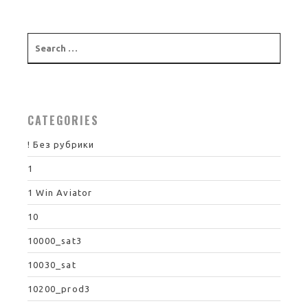
CATEGORIES
! Без рубрики
1
1 Win Aviator
10
10000_sat3
10030_sat
10200_prod3