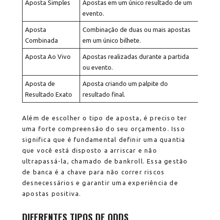
Aposta Simples
Apostas em um único resultado de um
evento.
Aposta
Combinação de duas ou mais apostas
Combinada
em um único bilhete.
Aposta Ao Vivo
Apostas realizadas durante a partida
ou evento.
Aposta de
Aposta criando um palpite do
Resultado Exato
resultado final.
Além de escolher o tipo de aposta, é preciso ter
uma forte compreensão do seu orçamento. Isso
significa que é fundamental definir uma quantia
que você está disposto a arriscar e não
ultrapassá-la, chamado de bankroll. Essa gestão
de banca é a chave para não correr riscos
desnecessários e garantir uma experiência de
apostas positiva.
DIFERENTES TIPOS DE ODDS