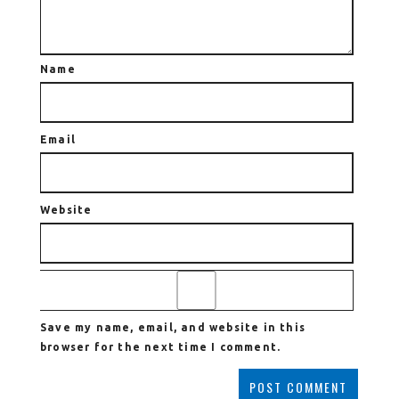
Name
Email
Website
Save my name, email, and website in this
browser for the next time I comment.