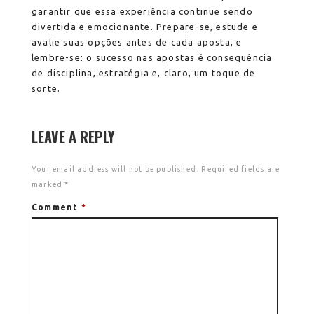
garantir que essa experiência continue sendo
divertida e emocionante. Prepare-se, estude e
avalie suas opções antes de cada aposta, e
lembre-se: o sucesso nas apostas é consequência
de disciplina, estratégia e, claro, um toque de
sorte.
LEAVE A REPLY
Your email address will not be published.
Required fields are
marked
*
Comment
*