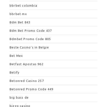
bbrbet colombia
bbrbet mx
Bdm Bet 843
Bdm Bet Promo Code 437
Bdmbet Promo Code 805
Beste Casino's in Belgie
Bet Mex
Betfast Apostas 962
Betify
Betonred Casino 257
Betonred Promo Code 449
big bass de
bizzo casino