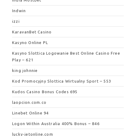
India Mostbet
Indwin
izzi
KaravanBet Casino
Kasyno Online PL
Kasyno Slottica Logowanie Best Online Casino Free
Play – 621
king johnnie
Kod Promocyjny Slottica Wirtualny Sport – 553
Kudos Casino Bonus Codes 695
laopcion.com.co
Linebet Online 94
Logon Within Australia 400% Bonus – 846
lucky-jetonline.com