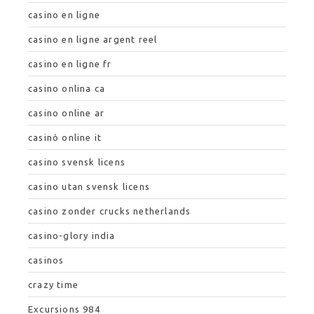
casino en ligne
casino en ligne argent reel
casino en ligne fr
casino onlina ca
casino online ar
casinò online it
casino svensk licens
casino utan svensk licens
casino zonder crucks netherlands
casino-glory india
casinos
crazy time
Excursions 984