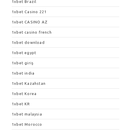
1xbet Brazil
1xbet Casino 221
1xbet CASINO AZ
1xbet casino french
1xbet download
1xbet egypt
1xbet giriş
1xbet india
1xbet Kazahstan
1xbet Korea
1xbet KR
1xbet malaysia
1xbet Morocco