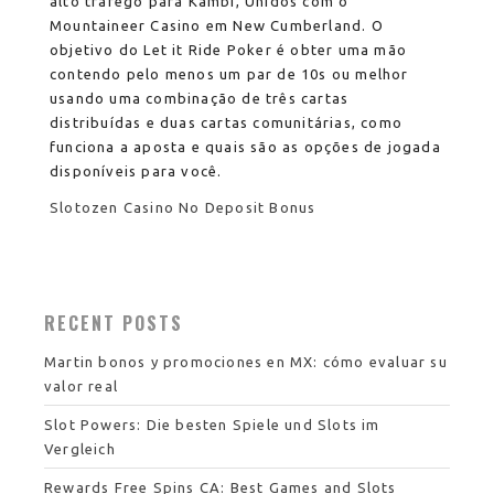
alto tráfego para Kambi, Unidos com o
Mountaineer Casino em New Cumberland. O
objetivo do Let it Ride Poker é obter uma mão
contendo pelo menos um par de 10s ou melhor
usando uma combinação de três cartas
distribuídas e duas cartas comunitárias, como
funciona a aposta e quais são as opções de jogada
disponíveis para você.
Slotozen Casino No Deposit Bonus
RECENT POSTS
Martin bonos y promociones en MX: cómo evaluar su
valor real
Slot Powers: Die besten Spiele und Slots im
Vergleich
Rewards Free Spins CA: Best Games and Slots