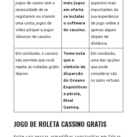
jogos de casino sem a
mais jogos
aspectos mais
necessidade de se
em oferta
importantes da
registarem ou criarem
se instalar
sua experiência
uma conta, jogos de
o software
de jogo online a
vídeo pôquer e jogos
do cassino.
apenas alguns
clássicos de cassino.
cliques de
distância.
Em conclusão, o cassino
Tome nota
Em conclusão,
não permite que você
que o
uma das opções
rejeite as rodadas grátis
símbolo de
que pode
depois.
dispersão
considerar são
do Oceano
os spins virtuais.
Esquisitices
a pérola,
Rival
Gaming.
JOGO DE ROLETA CASSINO GRATIS
Evite cair nessas armadilhas construídas em falsas