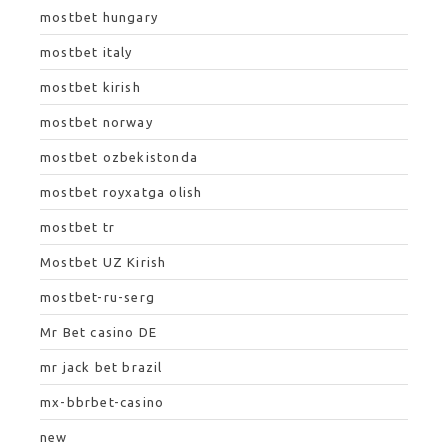
mostbet hungary
mostbet italy
mostbet kirish
mostbet norway
mostbet ozbekistonda
mostbet royxatga olish
mostbet tr
Mostbet UZ Kirish
mostbet-ru-serg
Mr Bet casino DE
mr jack bet brazil
mx-bbrbet-casino
new