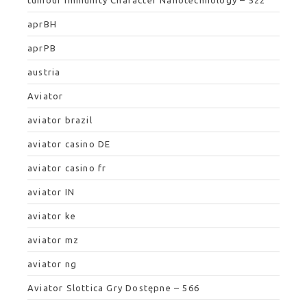
tumour Immunity Character Nanotechnology – 522
aprBH
aprPB
austria
Aviator
aviator brazil
aviator casino DE
aviator casino fr
aviator IN
aviator ke
aviator mz
aviator ng
Aviator Slottica Gry Dostępne – 566