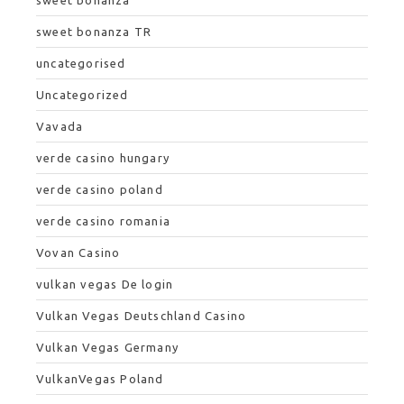
sweet bonanza
sweet bonanza TR
uncategorised
Uncategorized
Vavada
verde casino hungary
verde casino poland
verde casino romania
Vovan Casino
vulkan vegas De login
Vulkan Vegas Deutschland Casino
Vulkan Vegas Germany
VulkanVegas Poland