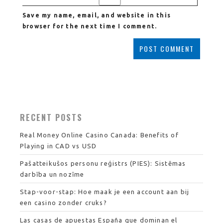
Save my name, email, and website in this
browser for the next time I comment.
RECENT POSTS
Real Money Online Casino Canada: Benefits of
Playing in CAD vs USD
Pašatteikušos personu reģistrs (PIES): Sistēmas
darbība un nozīme
Stap-voor-stap: Hoe maak je een account aan bij
een casino zonder cruks?
Las casas de apuestas España que dominan el