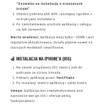
“Zezwalaj na instalację z nieznanych
źródeł”
Otwórz pobrany plik APK i postępuj zgodnie z
instrukcjami instalatora
Po zainstalowaniu uruchom aplikację i zaloguj
się lub zarejestruj
Warto wiedzieć:
Aplikacja waży tylko ~25MB i jest
regularnie aktualizowana. Działa płynnie nawet na
starszych modelach smartfonów.
🍏 INSTALACJA NA IPHONE’A (IOS)
Na swoim urządzeniu iOS otwórz link do
pobrania ze strony Vavada
Pobierz aplikację przez
TestFlight
Po instalacji otwórz aplikację i załóż konto
Uwaga:
Aplikacja jest zoptymalizowana pod
najnowsze wersje iOS i oferuje pełną
funkcjonalność.