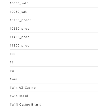
10000_sat3
10030_sat
10200_prod3
10250_prod
11400_prod
11800_prod
188
19
1w
1win
1Win AZ Casino
1Win Brasil
1WIN Casino Brasil