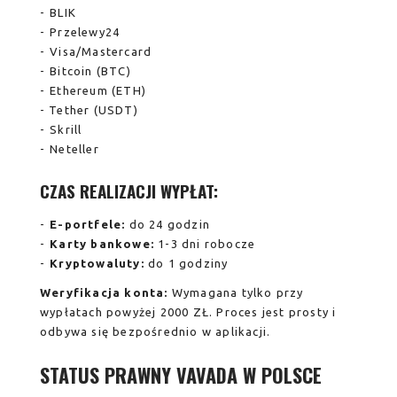
BLIK
Przelewy24
Visa/Mastercard
Bitcoin (BTC)
Ethereum (ETH)
Tether (USDT)
Skrill
Neteller
CZAS REALIZACJI WYPŁAT:
E-portfele:
do 24 godzin
Karty bankowe:
1-3 dni robocze
Kryptowaluty:
do 1 godziny
Weryfikacja konta:
Wymagana tylko przy
wypłatach powyżej 2000 ZŁ. Proces jest prosty i
odbywa się bezpośrednio w aplikacji.
STATUS PRAWNY VAVADA W POLSCE