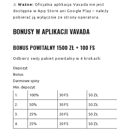
⚠
Ważne:
Oficjalna aplikacja Vavada nie jest
dostępna w App Store ani Google Play – należy
pobierać ją wyłącznie ze strony operatora.
BONUSY W APLIKACJI VAVADA
BONUS POWITALNY 1500 ZŁ + 100 FS
Odbierz swój pakiet powitalny w 4 krokach:
Depozyt
Bonus
Darmowe spiny
Min. depozyt
1.
100%
30 FS
50 ZŁ
2.
50%
30 FS
50 ZŁ
3.
25%
20 FS
50 ZŁ
4.
25%
20 FS
50 ZŁ