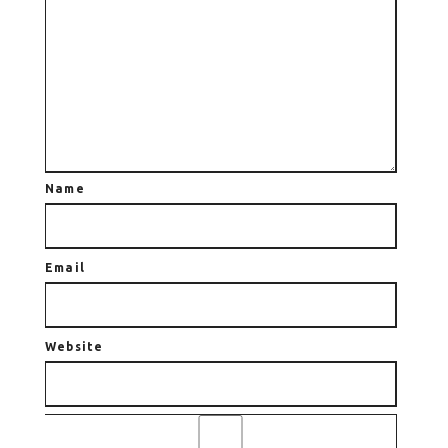
Name
Email
Website