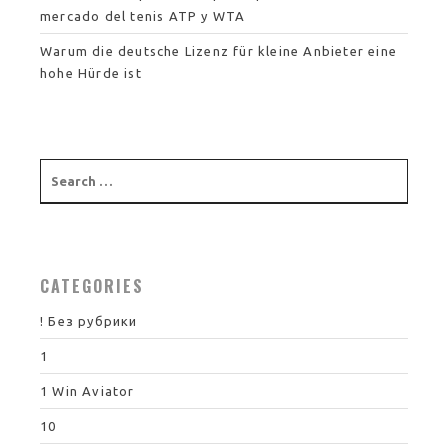
mercado del tenis ATP y WTA
Warum die deutsche Lizenz für kleine Anbieter eine
hohe Hürde ist
CATEGORIES
! Без рубрики
1
1 Win Aviator
10