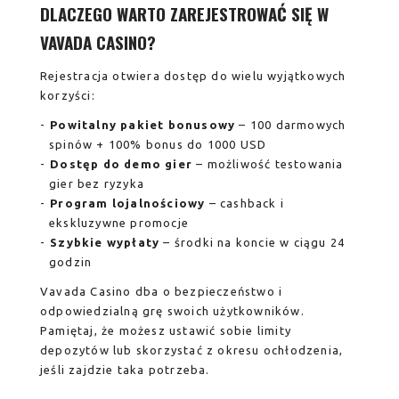
DLACZEGO WARTO ZAREJESTROWAĆ SIĘ W
VAVADA CASINO?
Rejestracja otwiera dostęp do wielu wyjątkowych
korzyści:
Powitalny pakiet bonusowy
– 100 darmowych
spinów + 100% bonus do 1000 USD
Dostęp do demo gier
– możliwość testowania
gier bez ryzyka
Program lojalnościowy
– cashback i
ekskluzywne promocje
Szybkie wypłaty
– środki na koncie w ciągu 24
godzin
Vavada Casino dba o bezpieczeństwo i
odpowiedzialną grę swoich użytkowników.
Pamiętaj, że możesz ustawić sobie limity
depozytów lub skorzystać z okresu ochłodzenia,
jeśli zajdzie taka potrzeba.