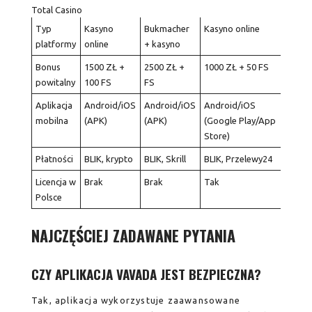
Total Casino
Typ
Kasyno
Bukmacher
Kasyno online
platformy
online
+ kasyno
Bonus
1500 ZŁ +
2500 ZŁ +
1000 ZŁ + 50 FS
powitalny
100 FS
FS
Aplikacja
Android/iOS
Android/iOS
Android/iOS
mobilna
(APK)
(APK)
(Google Play/App
Store)
Płatności
BLIK, krypto
BLIK, Skrill
BLIK, Przelewy24
Licencja w
Brak
Brak
Tak
Polsce
NAJCZĘŚCIEJ ZADAWANE PYTANIA
CZY APLIKACJA VAVADA JEST BEZPIECZNA?
Tak, aplikacja wykorzystuje zaawansowane