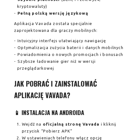
kryptowaluty)
Pełną polską wersję językową
Aplikacja Vavada została specjalnie
zaprojektowana dla graczy mobilnych:
Intuicyjny interfejs ułatwiający nawigację
Optymalizacja zużycia baterii i danych mobilnych
Powiadomienia o nowych promocjach i bonusach
Szybsze ładowanie gier niż w wersji
przeglądarkowej
JAK POBRAĆ I ZAINSTALOWAĆ
APLIKACJĘ VAVADA?
📱 INSTALACJA NA ANDROIDA
Wejdź na
oficjalną stronę Vavada
i kliknij
przycisk “Pobierz APK”
W ustawieniach telefonu włącz opcję