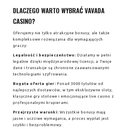
DLACZEGO WARTO WYBRAĆ VAVADA
CASINO?
Oferujemy nie tylko atrakcyjne bonusy, ale także
kompleksowe rozwiązania dla wymagających
graczy:
Legalność i bezpieczeństwo:
Działamy w pełni
legalnie dzięki międzynarodowej licencji, a Twoje
dane i transakcje są chronione zaawansowanymi
technologiami szyfrowania.
Bogata oferta gier:
Ponad 3000 tytułów od
najlepszych dostawców, w tym ekskluzywne sloty,
klasyczne gry stołowe i emocjonujące live casino z
profesjonalnymi krupierami.
Przejrzyste warunki:
Wszystkie bonusy mają
jasne i uczciwe wymagania, a proces wypłat jest
szybki i bezproblemowy.