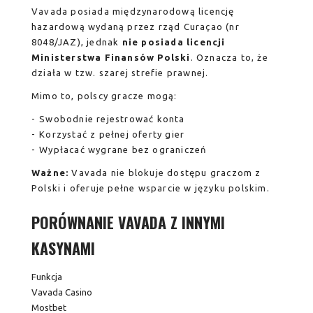
Vavada posiada międzynarodową licencję
hazardową wydaną przez rząd Curaçao (nr
8048/JAZ), jednak
nie posiada licencji
Ministerstwa Finansów Polski
. Oznacza to, że
działa w tzw. szarej strefie prawnej.
Mimo to, polscy gracze mogą:
Swobodnie rejestrować konta
Korzystać z pełnej oferty gier
Wypłacać wygrane bez ograniczeń
Ważne:
Vavada nie blokuje dostępu graczom z
Polski i oferuje pełne wsparcie w języku polskim.
PORÓWNANIE VAVADA Z INNYMI
KASYNAMI
Funkcja
Vavada Casino
Mostbet