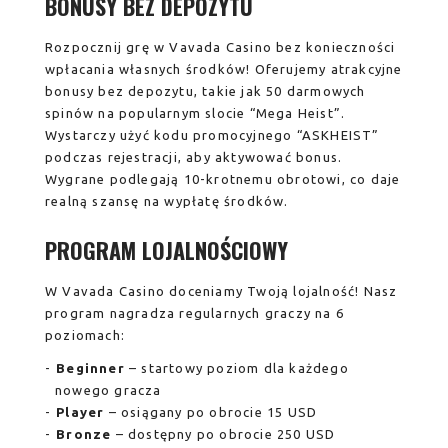
BONUSY BEZ DEPOZYTU
Rozpocznij grę w Vavada Casino bez konieczności
wpłacania własnych środków! Oferujemy atrakcyjne
bonusy bez depozytu, takie jak 50 darmowych
spinów na popularnym slocie “Mega Heist”.
Wystarczy użyć kodu promocyjnego “ASKHEIST”
podczas rejestracji, aby aktywować bonus.
Wygrane podlegają 10-krotnemu obrotowi, co daje
realną szansę na wypłatę środków.
PROGRAM LOJALNOŚCIOWY
W Vavada Casino doceniamy Twoją lojalność! Nasz
program nagradza regularnych graczy na 6
poziomach:
Beginner
– startowy poziom dla każdego
nowego gracza
Player
– osiągany po obrocie 15 USD
Bronze
– dostępny po obrocie 250 USD