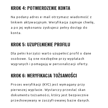
KROK 4: POTWIERDZENIE KONTA
Na podany adres e-mail otrzymasz wiadomość z
linkiem aktywacyjnym. Weryfikacja zajmuje chwilę,
a po jej wykonaniu zyskujesz pełny dostęp do
konta.
KROK 5: UZUPEŁNIENIE PROFILU
Dla pełni korzyści warto uzupełnić profil o dane
osobowe. Są one niezbędne przy wypłatach
wygranych i pomagają w personalizacji oferty.
KROK 6: WERYFIKACJA TOŻSAMOŚCI
Proces weryfikacji (KYC) jest wymagany przy
pierwszej wypłacie. Wystarczy przesłać skan
dokumentu tożsamości, który jest bezpiecznie
przechowywany w zaszyfrowanej bazie danych.