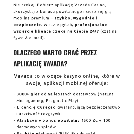
Nie czekaj! Pobierz aplikację Vavada Casino,
skorzystaj z bonusu powitalnego i ciesz się grą
mobilną premium –
szybko, wygodnie i
bezpiecznie
. W razie pytań,
profesjonalne
wsparcie klienta czeka na Ciebie 24/7
(czat na
żywo & e-mail).
DLACZEGO WARTO GRAĆ PRZEZ
APLIKACJĘ VAVADA?
Vavada to wiodące kasyno online, które w
swojej aplikacji mobilnej oferuje:
3000+ gier
od najlepszych dostawców (NetEnt,
Microgaming, Pragmatic Play)
Licencję Curaçao
gwarantującą bezpieczeństwo
i uczciwość rozgrywki
Atrakcyjny bonus powitalny
1500 ZŁ + 100
darmowych spinów
Szybkie płatności
(BLIK, Przelewy24,