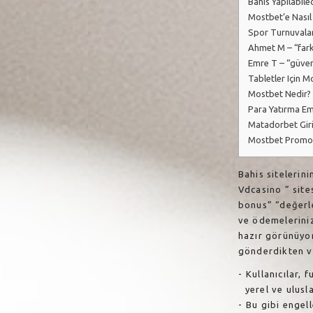
Bahis Yapılabile
Mostbet’e Nasıl G
Spor Turnuvaları
Ahmet M – “fark
Emre T – “güven
Tabletler Için 
Mostbet Nedir?
Para Yatırma Emp
Matadorbet Giri
Mostbet Promos
Bahis sitelerini
Vdcasino ” sites
bonus” “değerle
ve ödemeleriniz
hazır görünüyorl
gönderdikten ve
Kullanıcılar,
yerel ve ulusl
Bu gibi engel