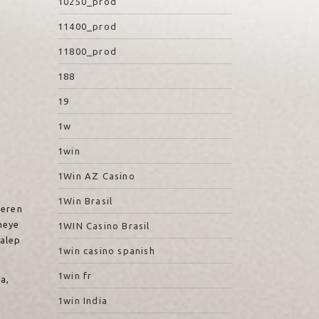
10250_prod
11400_prod
11800_prod
188
19
1w
1win
1Win AZ Casino
1Win Brasil
veren
meye
1WIN Casino Brasil
talep
1win casino spanish
1win fr
a,
1win India