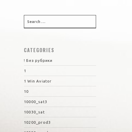
CATEGORIES
! Без рубрики
1
1 Win Aviator
10
10000_sat3
10030_sat
10200_prod3