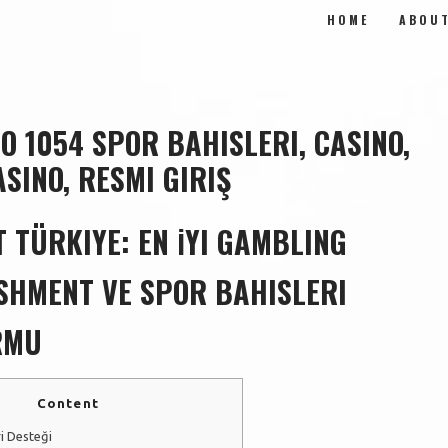
HOME
ABOU
O 1054 SPOR BAHISLERI, CASINO,
ASINO, RESMI GIRIŞ
 TÜRKIYE: EN İYI GAMBLING
SHMENT VE SPOR BAHISLERI
RMU
Content
i Desteği