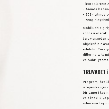
kuponlarının 2
Anında kazanç
2024 yılında p
zenginleştirmi
MobilBahis giri
sonrası olacak
tarayıcısından 
objektif bir av
edebilir. Türki
dillerine w tam
ve bahis yapma 
TRUVABET I
Program, özelli
isteyenler için 
bir tanesi kesin
ve aksaklık yaş
adım öne taşını