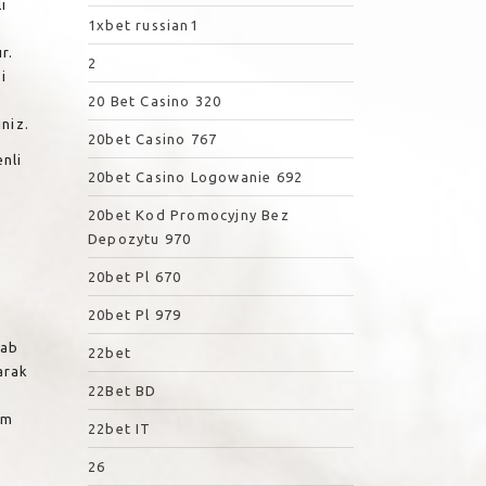
i
1xbet russian1
r.
2
i
20 Bet Casino 320
iniz.
20bet Casino 767
nli
20bet Casino Logowanie 692
20bet Kod Promocyjny Bez
Depozytu 970
20bet Pl 670
20bet Pl 979
hab
22bet
arak
22Bet BD
ım
22bet IT
26