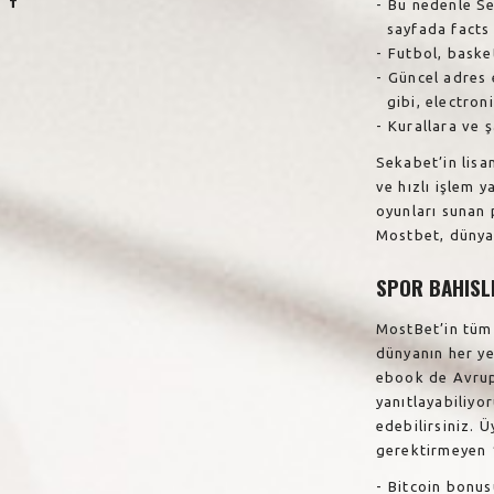
Bu nedenle Se
sayfada facts 
Futbol, basket
Güncel adres 
gibi, electron
Kurallara ve ş
Sekabet’in lisa
ve hızlı işlem 
oyunları sunan 
Mostbet, dünyan
SPOR BAHISL
MostBet’in tüm 
dünyanın her ye
ebook de Avrupa
yanıtlayabiliyor
edebilirsiniz. Ü
gerektirmeyen 
Bitcoin bonus