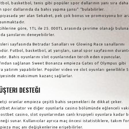
futbol, basketbol, tenis gibi popüler spor dallarının yanı sıra daha
n spor dallarında da bahis yapma şansı” “bulabilirler.
r piyasada yer alan Sekabet, pek çok bonus ve promosyonu bir a
ı sunmaktadır.
cihlerine göre, 1TL ile 25. 000TL arasında çevrime olanağı buluna
da şanslarını deneyebilirler.
sleri sayfasında Betradar Sanalları ve Glowing Race sanallarını
r. Futbol, basketbol, at yarışları, sanal spor sayfasının durant
ıdır. Bahis oyunlarını slot oyunlarından tercih eden oyuncular,
fından sağlanan Sweet Bonanza empieza Gates of Olympus gibi
a yatırım yapabilirler. Popüler video ve slot oyunları genellikle 
viyesinde maksimum kazanç sağlarlar.
ÜŞTERI DESTEĞI
tçi oranlar empieza çeşitli bahis seçenekleri ile dikkat çeker.
ostbet Aviator ve diğer oyunlarla casino bölümünde eğlenceli vak
 Mostbet casino, slot oyunlarından canlı krupiyeli oyunlara kadar 
neği sunar. Kullanıcılar ayrıca maç öncesi istatistiklere, takım f
ieza maç anı değişkenlerine erişebilirler.