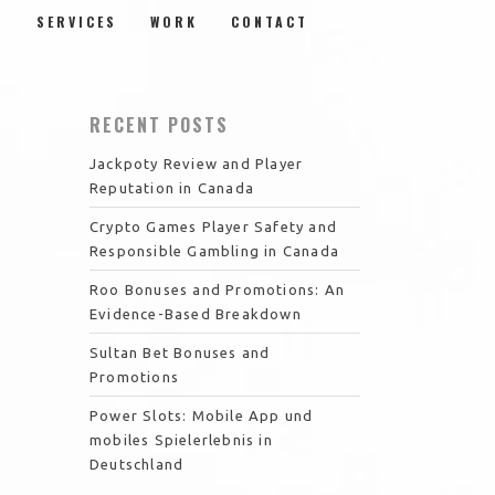
T
SERVICES
WORK
CONTACT
RECENT POSTS
Jackpoty Review and Player
Reputation in Canada
Crypto Games Player Safety and
Responsible Gambling in Canada
Roo Bonuses and Promotions: An
Evidence-Based Breakdown
Sultan Bet Bonuses and
Promotions
Power Slots: Mobile App und
mobiles Spielerlebnis in
Deutschland