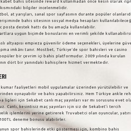
kabet bahis sitesinde reward kullanmadan önce kesin olarak ilgil
kısmındaki bilgiler incelenmelidir.
bol, at yarışları, sanal spor sayfasının durante popüler olanlarıdı
erişiminde bahis sitesinin sosyal medya hesapları kullanılabileceğ
ic posta destek hattı da bu amaçla kullanılabilir.
artlara uygun biçimde bonuslarını en verimli şekilde kullanabilirs
nslı altyapısı empieza güvenilir ödeme seçenekleri, üyelerine güve
yapma imkânı tanır. Mostbet, Türkiye’de spor bahisleri ve casino
popüler bir çevrim içi bahis platformudur. 2009 yılında kurulan
ın dört bir yanındaki bahisçilere hizmet vermektedir.
ERI
kumar faaliyetleri mobil uygulamalar üzerinden yürütülebilir ve
rinden oynayabilir ve bahis yapabilirsiniz. Hem Türkiye ankle re
 ligleri için Sekabet canlı maç yayınları var mı sorusunu evet ol
uz. Canlı, kesintisiz maç yayınları için siz de Sekabet’i tercih
yelik işlemlerini yerine getirerek Truvabetci olan oyuncular, yatır
100TL deneme bonusu alabilirler.
unun spor bahislerinde etki göstermesi için, kombino bahis