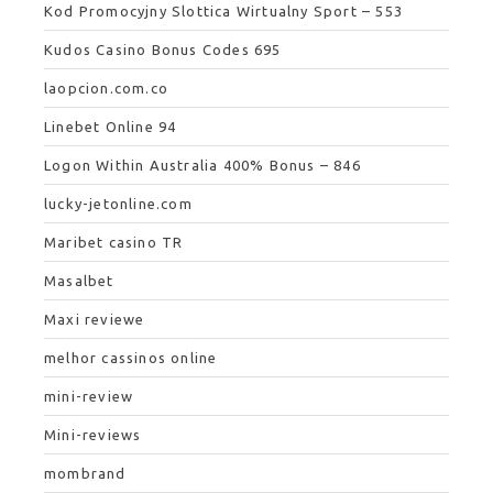
Kod Promocyjny Slottica Wirtualny Sport – 553
Kudos Casino Bonus Codes 695
laopcion.com.co
Linebet Online 94
Logon Within Australia 400% Bonus – 846
lucky-jetonline.com
Maribet casino TR
Masalbet
Maxi reviewe
melhor cassinos online
mini-review
Mini-reviews
mombrand