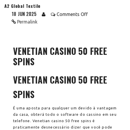
A2 Global Textile
18
JUN 2025
Comments Off
Permalink
VENETIAN CASINO 50 FREE
SPINS
VENETIAN CASINO 50 FREE
SPINS
É uma aposta para qualquer um devido à vantagem
da casa, obterá todo o software do cassino em seu
telefone. Venetian casino 50 free spins é
praticamente desnecessário dizer que você pode