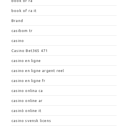
book of ra
book of ra it
Brand
casibom tr
casino
Casino Bet365 471
casino en ligne
casino en ligne argent reel
casino en ligne fr
casino onlina ca
casino online ar
casinò online it
casino svensk licens