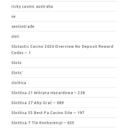
ricky casino australia
se
sentiotrade
slot
Slotastic Casino 2024 Overview No Deposit Reward
Codes – 1
Slots
Slots`
slottica
Slottica 21 Witryna Hazardowa – 238
Slottica 27 Aby Grać – 689
Slottica 55 Best Pa Casino Site – 197
Slottica 7 Tle Konkurencji – 625