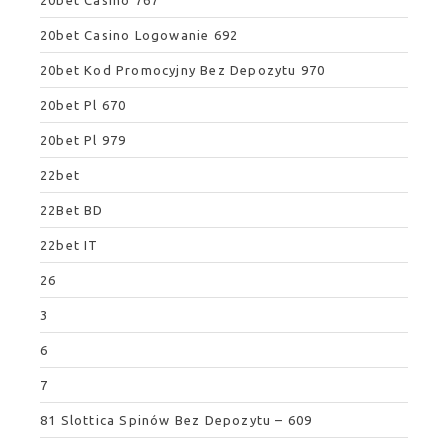
20bet Casino 767
20bet Casino Logowanie 692
20bet Kod Promocyjny Bez Depozytu 970
20bet Pl 670
20bet Pl 979
22bet
22Bet BD
22bet IT
26
3
6
7
81 Slottica Spinów Bez Depozytu – 609