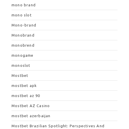
mono brand
mono slot
Mono-brand
Monobrand
monobrend
monogame
monoslot
Mostbet
mostbet apk
mostbet az 90
Mostbet AZ Casino
mostbet azerbaijan
Mostbet Brazilian Spotlight: Perspectives And