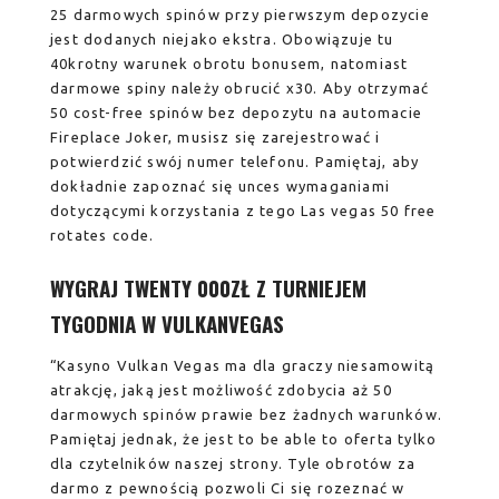
25 darmowych spinów przy pierwszym depozycie
jest dodanych niejako ekstra. Obowiązuje tu
40krotny warunek obrotu bonusem, natomiast
darmowe spiny należy obrucić x30. Aby otrzymać
50 cost-free spinów bez depozytu na automacie
Fireplace Joker, musisz się zarejestrować i
potwierdzić swój numer telefonu. Pamiętaj, aby
dokładnie zapoznać się unces wymaganiami
dotyczącymi korzystania z tego Las vegas 50 free
rotates code.
WYGRAJ TWENTY 000ZŁ Z TURNIEJEM
TYGODNIA W VULKANVEGAS
“Kasyno Vulkan Vegas ma dla graczy niesamowitą
atrakcję, jaką jest możliwość zdobycia aż 50
darmowych spinów prawie bez żadnych warunków.
Pamiętaj jednak, że jest to be able to oferta tylko
dla czytelników naszej strony. Tyle obrotów za
darmo z pewnością pozwoli Ci się rozeznać w