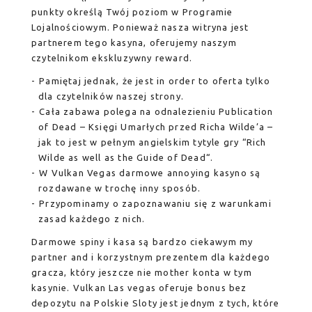
punkty określą Twój poziom w Programie
Lojalnościowym. Ponieważ nasza witryna jest
partnerem tego kasyna, oferujemy naszym
czytelnikom ekskluzywny reward.
Pamiętaj jednak, że jest in order to oferta tylko
dla czytelników naszej strony.
Cała zabawa polega na odnalezieniu Publication
of Dead – Księgi Umarłych przed Richa Wilde’a –
jak to jest w pełnym angielskim tytyle gry “Rich
Wilde as well as the Guide of Dead“.
W Vulkan Vegas darmowe annoying kasyno są
rozdawane w trochę inny sposób.
Przypominamy o zapoznawaniu się z warunkami
zasad każdego z nich.
Darmowe spiny i kasa są bardzo ciekawym my
partner and i korzystnym prezentem dla każdego
gracza, który jeszcze nie mother konta w tym
kasynie. Vulkan Las vegas oferuje bonus bez
depozytu na Polskie Sloty jest jednym z tych, które