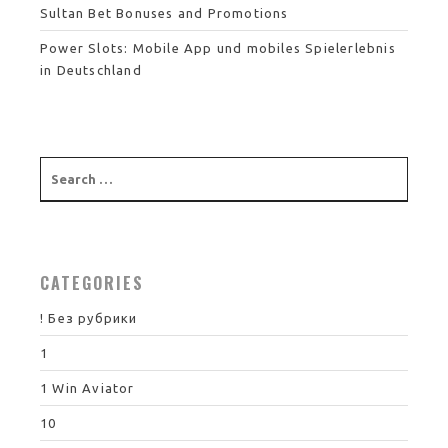
Sultan Bet Bonuses and Promotions
Power Slots: Mobile App und mobiles Spielerlebnis
in Deutschland
CATEGORIES
! Без рубрики
1
1 Win Aviator
10