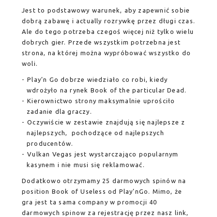
Jest to podstawowy warunek, aby zapewnić sobie
dobrą zabawę i actually rozrywkę przez długi czas.
Ale do tego potrzeba czegoś więcej niż tylko wielu
dobrych gier. Przede wszystkim potrzebna jest
strona, na której można wypróbować wszystko do
woli.
Play’n Go dobrze wiedziało co robi, kiedy
wdrożyło na rynek Book of the particular Dead.
Kierownictwo strony maksymalnie uprościło
zadanie dla graczy.
Oczywiście w zestawie znajdują się najlepsze z
najlepszych, pochodzące od najlepszych
producentów.
Vulkan Vegas jest wystarczająco popularnym
kasynem i nie musi się reklamować.
Dodatkowo otrzymamy 25 darmowych spinów na
position Book of Useless od Play’nGo. Mimo, że
gra jest ta sama company w promocji 40
darmowych spinow za rejestrację przez nasz link,