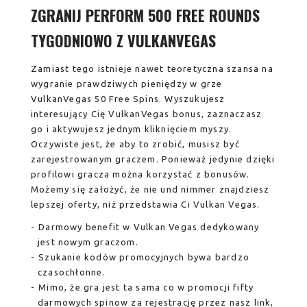
ZGRANIJ PERFORM 500 FREE ROUNDS
TYGODNIOWO Z VULKANVEGAS
Zamiast tego istnieje nawet teoretyczna szansa na
wygranie prawdziwych pieniędzy w grze
VulkanVegas 50 Free Spins. Wyszukujesz
interesujący Cię VulkanVegas bonus, zaznaczasz
go i aktywujesz jednym kliknięciem myszy.
Oczywiste jest, że aby to zrobić, musisz być
zarejestrowanym graczem. Ponieważ jedynie dzięki
profilowi gracza można korzystać z bonusów.
Możemy się założyć, że nie und nimmer znajdziesz
lepszej oferty, niż przedstawia Ci Vulkan Vegas.
Darmowy benefit w Vulkan Vegas dedykowany
jest nowym graczom.
Szukanie kodów promocyjnych bywa bardzo
czasochłonne.
Mimo, że gra jest ta sama co w promocji fifty
darmowych spinow za rejestrację przez nasz link,