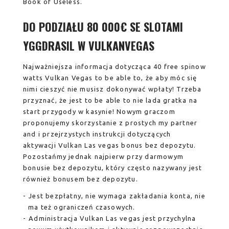
Book of Useless.
DO PODZIAŁU 80 000€ SE SLOTAMI
YGGDRASIL W VULKANVEGAS
Najważniejsza informacja dotycząca 40 free spinow
watts Vulkan Vegas to be able to, że aby móc się
nimi cieszyć nie musisz dokonywać wpłaty! Trzeba
przyznać, że jest to be able to nie lada gratka na
start przygody w kasynie! Nowym graczom
proponujemy skorzystanie z prostych my partner
and i przejrzystych instrukcji dotyczących
aktywacji Vulkan Las vegas bonus bez depozytu.
Pozostańmy jednak najpierw przy darmowym
bonusie bez depozytu, który często nazywany jest
również bonusem bez depozytu.
Jest bezpłatny, nie wymaga zakładania konta, nie
ma też ograniczeń czasowych.
Administracja Vulkan Las vegas jest przychylna