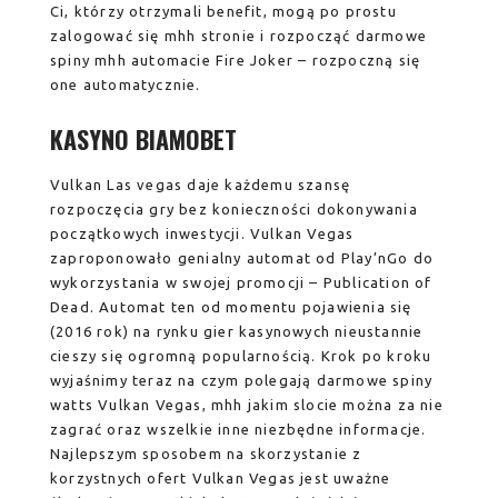
Ci, którzy otrzymali benefit, mogą po prostu
zalogować się mhh stronie i rozpocząć darmowe
spiny mhh automacie Fire Joker – rozpoczną się
one automatycznie.
KASYNO BIAMOBET
Vulkan Las vegas daje każdemu szansę
rozpoczęcia gry bez konieczności dokonywania
początkowych inwestycji. Vulkan Vegas
zaproponowało genialny automat od Play’nGo do
wykorzystania w swojej promocji – Publication of
Dead. Automat ten od momentu pojawienia się
(2016 rok) na rynku gier kasynowych nieustannie
cieszy się ogromną popularnością. Krok po kroku
wyjaśnimy teraz na czym polegają darmowe spiny
watts Vulkan Vegas, mhh jakim slocie można za nie
zagrać oraz wszelkie inne niezbędne informacje.
Najlepszym sposobem na skorzystanie z
korzystnych ofert Vulkan Vegas jest uważne