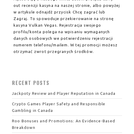
out recenzji kasyna na naszej stronie, albo powyżej
w artykule odnajdź przycisk Chcę zagrać lub
Zagraj. To spowoduje przekierowanie na stronę
kasyna Vulkan Vegas. Rejestracja swojego
profilu/konta polega na wpisaniu wymaganych
danych osobowych we potwierdzeniu rejestracji
numerem telefonu/mailem. W tej promocji możesz
otrzymać zwrot przegranych środków.
RECENT POSTS
Jackpoty Review and Player Reputation in Canada
Crypto Games Player Safety and Responsible
Gambling in Canada
Roo Bonuses and Promotions: An Evidence-Based
Breakdown