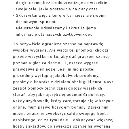
dzięki czemu bez trudu zrealizujecie wszelkie
swoje cele, jakie postawicie na dany czas.
Skorzystaj więc z tej oferty i ciesz się swoimi
darmowymi spinami.
Nieustannie odświeżamy i aktualizujemy
informacje dla naszych użytkowników.
To oczywiście ogranicza szanse na naprawdę
wysokie wygrane. Ale watts tej promocji chodzi
przede wszystkim o to, aby dać graczom szansę
poznania gier za darmo – i jeszcze wygrać
prawdziwe pieniądze. Jeśli mimo prostej
procedury wystąpią jakiekolwiek problemy,
prosimy o kontakt z działem obsługi klienta. Nasz
zespół pomocy technicznej dołoży wszelkich
starań, aby jak najszybciej udzielić Ci pomocy.
Każdy użytkownik, który zarejestruje się w kasynie
online, mum prawo liczyć em bonusy. Dzięki nim
można znacznie zwiększyć saldo swojego konta
osobistego, co za tym idzie – dokonywać większej
liczby zakładów, co zwiększa szanse na wygraną.