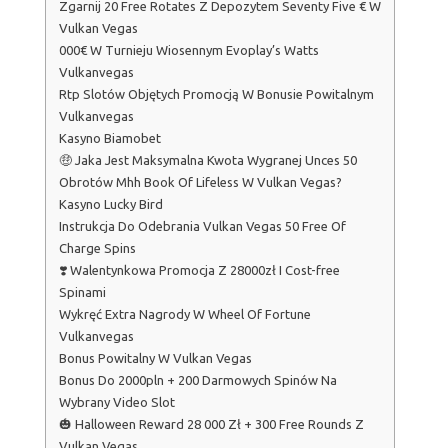
Zgarnij 20 Free Rotates Z Depozytem Seventy Five € W
Vulkan Vegas
000€ W Turnieju Wiosennym Evoplay’s Watts
Vulkanvegas
Rtp Slotów Objętych Promocją W Bonusie Powitalnym
Vulkanvegas
Kasyno Biamobet
🤑 Jaka Jest Maksymalna Kwota Wygranej Unces 50
Obrotów Mhh Book Of Lifeless W Vulkan Vegas?
Kasyno Lucky Bird
Instrukcja Do Odebrania Vulkan Vegas 50 Free Of
Charge Spins
❣️ Walentynkowa Promocja Z 28000zł I Cost-free
Spinami
Wykręć Extra Nagrody W Wheel Of Fortune
Vulkanvegas
Bonus Powitalny W Vulkan Vegas
Bonus Do 2000pln + 200 Darmowych Spinów Na
Wybrany Video Slot
🎃 Halloween Reward 28 000 Zł + 300 Free Rounds Z
Vulkan Vegas