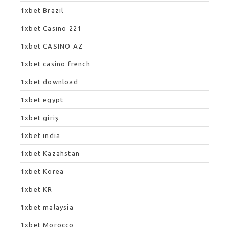
1xbet Brazil
1xbet Casino 221
1xbet CASINO AZ
1xbet casino french
1xbet download
1xbet egypt
1xbet giriş
1xbet india
1xbet Kazahstan
1xbet Korea
1xbet KR
1xbet malaysia
1xbet Morocco