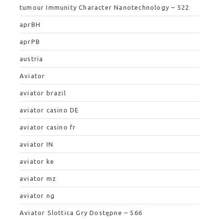
tumour Immunity Character Nanotechnology – 522
aprBH
aprPB
austria
Aviator
aviator brazil
aviator casino DE
aviator casino fr
aviator IN
aviator ke
aviator mz
aviator ng
Aviator Slottica Gry Dostępne – 566