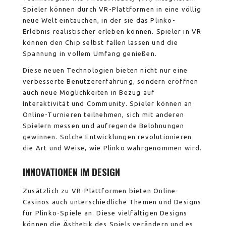
Spieler können durch VR-Plattformen in eine völlig
neue Welt eintauchen, in der sie das Plinko-
Erlebnis realistischer erleben können. Spieler in VR
können den Chip selbst fallen lassen und die
Spannung in vollem Umfang genießen.
Diese neuen Technologien bieten nicht nur eine
verbesserte Benutzererfahrung, sondern eröffnen
auch neue Möglichkeiten in Bezug auf
Interaktivität und Community. Spieler können an
Online-Turnieren teilnehmen, sich mit anderen
Spielern messen und aufregende Belohnungen
gewinnen. Solche Entwicklungen revolutionieren
die Art und Weise, wie Plinko wahrgenommen wird.
INNOVATIONEN IM DESIGN
Zusätzlich zu VR-Plattformen bieten Online-
Casinos auch unterschiedliche Themen und Designs
für Plinko-Spiele an. Diese vielfältigen Designs
können die Ästhetik des Spiels verändern und es