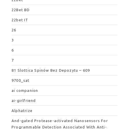
22Bet BD
22bet IT
26
3
6
7
81 Slottica Spinów Bez Depozytu – 609
9700_sat
ai companion
ai-girlfriend
Alphatrize
And-gated Protease-activated Nanosensors For
Programmable Detection Associated With Anti-