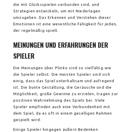
die mit Glücksspielen verbunden sind, und
Strategien entwickeln, um mit Niederlagen
umzugehen. Das Erkennen und Verstehen dieser
Emotionen ist eine wesentliche Fähigkeit für jeden,
der regelmäßig spielt.
MEINUNGEN UND ERFAHRUNGEN DER
SPIELER
Die Meinungen über Plinko sind so vielfältig wie
die Spieler selbst. Die meisten Spieler sind sich
einig, dass das Spiel unterhaltsam und aufregend
ist. Die bunte Gestaltung, die Geräusche und die
Möglichkeit, große Gewinne zu erzielen, tragen zur
positiven Wahrnehmung des Spiels bei. Viele
Spieler empfinden auch eine Verbundenheit mit
dem Spiel, da es oft in einem geselligen Rahmen
gespielt wird.
Einige Spieler hingegen äußern Bedenken