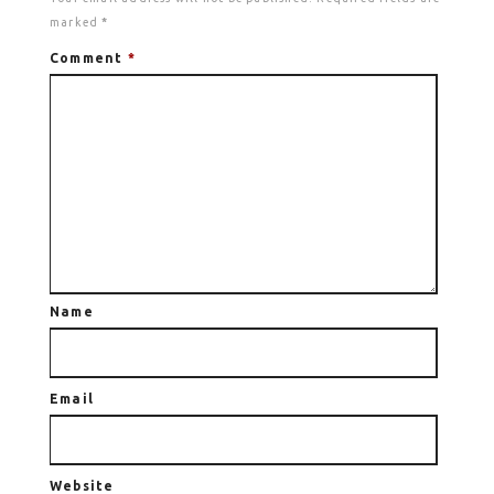
marked
*
Comment
*
Name
Email
Website