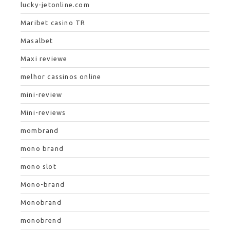
lucky-jetonline.com
Maribet casino TR
Masalbet
Maxi reviewe
melhor cassinos online
mini-review
Mini-reviews
mombrand
mono brand
mono slot
Mono-brand
Monobrand
monobrend