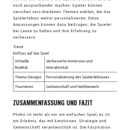
noch ansprechender machen. Spieler können
zwischen verschiedenen Themen wählen, die das
Spielerlebnis weiter personalisieren. Diese
Anpassungen können dazu beitragen, die Spieler
bei Laune zu halten und ihre Erfahrung zu
verbessern.
Trend
Einfluss auf das Spiel
Virtuelle
Verbesserte Immersion und
Realität
Interaktivität
Thema-Designs
Personalisierung des Spielerlebnisses
Tournieren
Gemeinschaft und Wettbewerb
ZUSAMMENFASSUNG UND FAZIT
Plinko ist mehr als nur ein einfaches Spiel; es ist
ein Erlebnis, das mit Emotionen, Strategie und
Gemeinschaft verantwortlich ist. Die Faszination