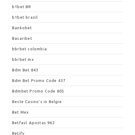
b1bet BR
b1bet brazil
Bankobet
Basaribet
bbrbet colombia
bbrbet mx
Bdm Bet 843
Bdm Bet Promo Code 437
Bdmbet Promo Code 805
Beste Casino's in Belgie
Bet Mex
Betfast Apostas 962
Betify