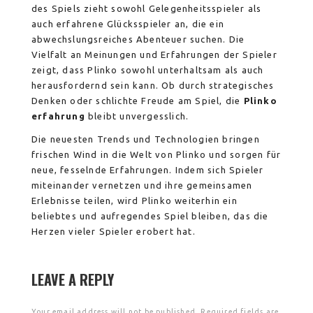
des Spiels zieht sowohl Gelegenheitsspieler als
auch erfahrene Glücksspieler an, die ein
abwechslungsreiches Abenteuer suchen. Die
Vielfalt an Meinungen und Erfahrungen der Spieler
zeigt, dass Plinko sowohl unterhaltsam als auch
herausfordernd sein kann. Ob durch strategisches
Denken oder schlichte Freude am Spiel, die
Plinko
erfahrung
bleibt unvergesslich.
Die neuesten Trends und Technologien bringen
frischen Wind in die Welt von Plinko und sorgen für
neue, fesselnde Erfahrungen. Indem sich Spieler
miteinander vernetzen und ihre gemeinsamen
Erlebnisse teilen, wird Plinko weiterhin ein
beliebtes und aufregendes Spiel bleiben, das die
Herzen vieler Spieler erobert hat.
LEAVE A REPLY
Your email address will not be published.
Required fields are