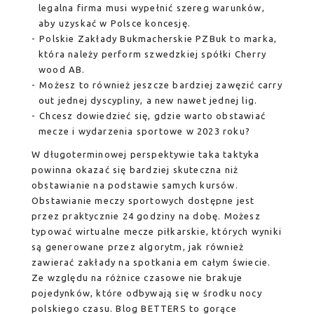
legalna firma musi wypełnić szereg warunków,
aby uzyskać w Polsce koncesję.
Polskie Zakłady Bukmacherskie PZBuk to marka,
która należy perform szwedzkiej spółki Cherry
wood AB.
Możesz to również jeszcze bardziej zawęzić carry
out jednej dyscypliny, a new nawet jednej lig.
Chcesz dowiedzieć się, gdzie warto obstawiać
mecze i wydarzenia sportowe w 2023 roku?
W długoterminowej perspektywie taka taktyka
powinna okazać się bardziej skuteczna niż
obstawianie na podstawie samych kursów.
Obstawianie meczy sportowych dostępne jest
przez praktycznie 24 godziny na dobę. Możesz
typować wirtualne mecze piłkarskie, których wyniki
są generowane przez algorytm, jak również
zawierać zakłady na spotkania em całym świecie.
Ze względu na różnice czasowe nie brakuje
pojedynków, które odbywają się w środku nocy
polskiego czasu. Blog BETTERS to gorące