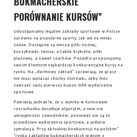
BUKMACHERSKIE
PORÓWNANIE KURSÓW”
Udostępniamy legalne zakłady sportowe w Polsce
zarówno na popularne sporty, jak we na mniej
znane. Dostępne są mecze piłki nożnej,
koszykówki, tenisa, a także krykieta, piłki
plażowej, a nawet szachów. Ponadto proponujemy
swoim klientom najbardziej konkurencyjne kursy na
rynku. Na „darmowy zakład” sprawiają, że gracz
nie musi wpłacać choćby złotówki, żeby móc
zawrzeć swój pierwszy kupon mhh wydarzenia
sportowe.
Pamiętaj jednak?e, że o wyniku w końcowym
rozrachunku decyduje algorytm, a new nie
umiejętności zawodników, ponieważ nie są to
prawdziwe wydarzenia sportowe, a jedynie
symulacja. Przy aktualnej konkurencji na polskim”
“rynku zakładów bukmacherskich jednym z