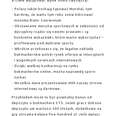
a?ciwie wytypować wynik níveo zwycięzcę?
Polacy także kochają typować Mundial, tym
bardziej, że watts tym roku znów kibicować
możemy Biało-Czerwonym.
Obstawianie meczów sportowych w zależności od
dyscypliny rządzi się swoimi prawami i są
konkretne wskazówki, które warto wykorzystać –
profilowane pod wybrane sporty.
Wkrótce przekonasz się, że legalne zakłady
bukmacherskie polski rynek oferuje w intuicyjnych
i wygodnych serwisach internetowych.
Dzięki wielkiej konkurencji na rynku
bukmacherów online, można naprawdę sporo
zyskać.
Wszelkie dane prezentowane mhh naszej stronie
internetowej są darmowe.
Przykładem może tu być powitalny bonus od
depozytu u bukmachera STS. Jeżeli gracz dokona
depozytu um wartości 500 złotych, dodatkowo na
grę otrzyma kolejne five-hundred zł. Jeśli wpłaci