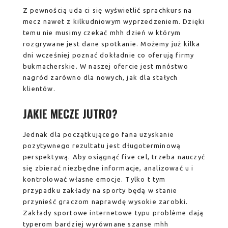
Z pewnością uda ci się wyświetlić sprachkurs na
mecz nawet z kilkudniowym wyprzedzeniem. Dzięki
temu nie musimy czekać mhh dzień w którym
rozgrywane jest dane spotkanie. Możemy już kilka
dni wcześniej poznać dokładnie co oferują firmy
bukmacherskie. W naszej ofercie jest mnóstwo
nagród zarówno dla nowych, jak dla stałych
klientów.
JAKIE MECZE JUTRO?
Jednak dla początkującego fana uzyskanie
pozytywnego rezultatu jest długoterminową
perspektywą. Aby osiągnąć five cel, trzeba nauczyć
się zbierać niezbędne informacje, analizować u i
kontrolować własne emocje. Tylko t tym
przypadku zakłady na sporty będą w stanie
przynieść graczom naprawdę wysokie zarobki.
Zakłady sportowe internetowe typu problème dają
typerom bardziej wyrównane szanse mhh