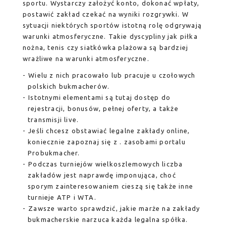
sportu. Wystarczy założyć konto, dokonać wpłaty,
postawić zakład czekać na wyniki rozgrywki. W
sytuacji niektórych sportów istotną rolę odgrywają
warunki atmosferyczne. Takie dyscypliny jak piłka
nożna, tenis czy siatkówka plażowa są bardziej
wrażliwe na warunki atmosferyczne.
Wielu z nich pracowało lub pracuje u czołowych
polskich bukmacherów.
Istotnymi elementami są tutaj dostęp do
rejestracji, bonusów, pełnej oferty, a także
transmisji live.
Jeśli chcesz obstawiać legalne zakłady online,
koniecznie zapoznaj się z . zasobami portalu
Probukmacher.
Podczas turniejów wielkoszlemowych liczba
zakładów jest naprawdę imponująca, choć
sporym zainteresowaniem cieszą się także inne
turnieje ATP i WTA.
Zawsze warto sprawdzić, jakie marże na zakłady
bukmacherskie narzuca każda legalna spółka.