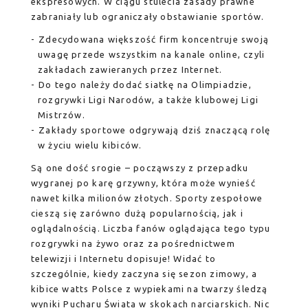
ekspresowych. W ciągu stulecia zasady prawne
zabraniały lub ograniczały obstawianie sportów.
Zdecydowana większość firm koncentruje swoją
uwagę przede wszystkim na kanale online, czyli
zakładach zawieranych przez Internet.
Do tego należy dodać siatkę na Olimpiadzie,
rozgrywki Ligi Narodów, a także klubowej Ligi
Mistrzów.
Zakłady sportowe odgrywają dziś znaczącą rolę
w życiu wielu kibiców.
Są one dość srogie – począwszy z przepadku
wygranej po karę grzywny, która może wynieść
nawet kilka milionów złotych. Sporty zespołowe
cieszą się zarówno dużą popularnością, jak i
oglądalnością. Liczba fanów oglądająca tego typu
rozgrywki na żywo oraz za pośrednictwem
telewizji i Internetu dopisuje! Widać to
szczególnie, kiedy zaczyna się sezon zimowy, a
kibice watts Polsce z wypiekami na twarzy śledzą
wyniki Pucharu Świata w skokach narciarskich. Nic