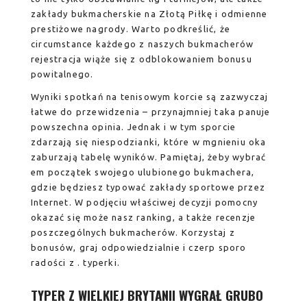
zakłady bukmacherskie na Złotą Piłkę i odmienne
prestiżowe nagrody. Warto podkreślić, że
circumstance każdego z naszych bukmacherów
rejestracja wiąże się z odblokowaniem bonusu
powitalnego.
Wyniki spotkań na tenisowym korcie są zazwyczaj
łatwe do przewidzenia – przynajmniej taka panuje
powszechna opinia. Jednak i w tym sporcie
zdarzają się niespodzianki, które w mgnieniu oka
zaburzają tabelę wyników. Pamiętaj, żeby wybrać
em początek swojego ulubionego bukmachera,
gdzie będziesz typować zakłady sportowe przez
Internet. W podjęciu właściwej decyzji pomocny
okazać się może nasz ranking, a także recenzje
poszczególnych bukmacherów. Korzystaj z
bonusów, graj odpowiedzialnie i czerp sporo
radości z . typerki.
TYPER Z WIELKIEJ BRYTANII WYGRAŁ GRUBO