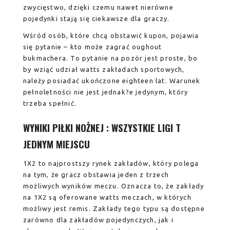
zwycięstwo, dzięki czemu nawet nierówne
pojedynki stają się ciekawsze dla graczy.
Wśród osób, które chcą obstawić kupon, pojawia
się pytanie – kto może zagrać oughout
bukmachera. To pytanie na pozór jest proste, bo
by wziąć udział watts zakładach sportowych,
należy posiadać ukończone eighteen lat. Warunek
pełnoletności nie jest jednak?e jedynym, który
trzeba spełnić.
WYNIKI PIŁKI NOŻNEJ : WSZYSTKIE LIGI T
JEDNYM MIEJSCU
1X2 to najprostszy rynek zakładów, który polega
na tym, że gracz obstawia jeden z trzech
możliwych wyników meczu. Oznacza to, że zakłady
na 1X2 są oferowane watts meczach, w których
możliwy jest remis. Zakłady tego typu są dostępne
zarówno dla zakładów pojedynczych, jak i