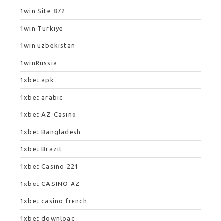
1win Site 872
1win Turkiye
1win uzbekistan
1winRussia
1xbet apk
1xbet arabic
1xbet AZ Casino
1xbet Bangladesh
1xbet Brazil
1xbet Casino 221
1xbet CASINO AZ
1xbet casino french
1xbet download