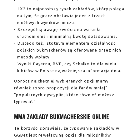
1X2 to najprostszy rynek zakładów, który polega
na tym, że gracz obstawia jeden z trzech
możliwych wyników meczu.
Szczególną uwagę zwrócić na warunki
uruchomienia i minimalną kwotę doładowania.
Dlatego też, istotnym elementem działalności
polskich bukmacherów są oferowane przez nich
metody wpłaty.
Wyniki Bayernu, BVB, czy Schalke to dla wielu
kibiców w Polsce najważniejsza informacja dnia.
Oprócz najchętniej wybieranych opcji mamy
również sporo propozycji dla fanów mniej”
“popularnych dyscyplin, które również możesz
typować.”
MMA ZAKŁADY BUKMACHERSKIE ONLINE
Te korzyści sprawiają, że typowanie zakładów w
GGBet jest rewelacyjną opcją dla miłośników