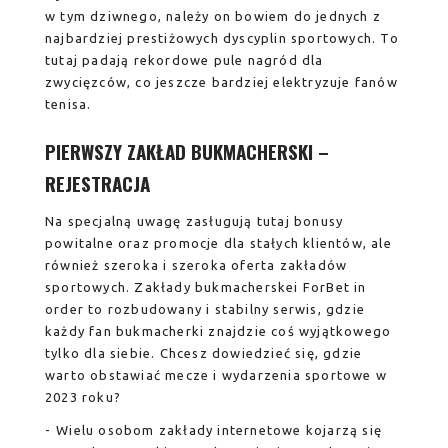
w tym dziwnego, należy on bowiem do jednych z
najbardziej prestiżowych dyscyplin sportowych. To
tutaj padają rekordowe pule nagród dla
zwycięzców, co jeszcze bardziej elektryzuje fanów
tenisa.
PIERWSZY ZAKŁAD BUKMACHERSKI –
REJESTRACJA
Na specjalną uwagę zasługują tutaj bonusy
powitalne oraz promocje dla stałych klientów, ale
również szeroka i szeroka oferta zakładów
sportowych. Zakłady bukmacherskei ForBet in
order to rozbudowany i stabilny serwis, gdzie
każdy fan bukmacherki znajdzie coś wyjątkowego
tylko dla siebie. Chcesz dowiedzieć się, gdzie
warto obstawiać mecze i wydarzenia sportowe w
2023 roku?
Wielu osobom zakłady internetowe kojarzą się